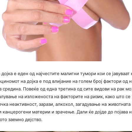
дојка е еден од најчестите малигни тумори кои се јавуваат 
рциномот на дојка е под влијание на голем број фактори од 
 средина. Повеќе од една третина од сите видови на рак мо
лување на изложеноста на факторите на ризик, како што се 
чка неактивност, зарази, алкохол, загадување на животната
 канцерогени материи и зрачење. Дали ќе дојде до појава 
ото заемно дејство.