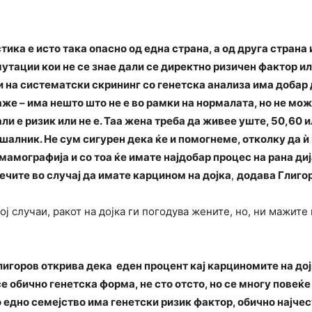
ика е исто така опасно од една страна, а од друга страна
утации кои не се знае дали се директно ризичен фактор или
ди на систематски скрининг со генетска анализа има добар 
аже – има нешто што не е во рамки на нормалата, но не мо
и е ризик или не е. Таа жена треба да живее уште, 50,60 и
рашалник. Не сум сигурен дека ќе и помогнеме, отколку да 
мамографија и со тоа ќе имате најдобар процес на рана диј
лечите во случај да имате карцином на дојка
,
додава Глиго
ој случаи, ракот на дојка ги погодува жените, но, ни мажите 
игоров открива дека еден процент кај карциномите на дојк
е обично генетска форма, не сто отсто, но се многу повеќе
о едно семејство има генетски ризик фактор, обично најче