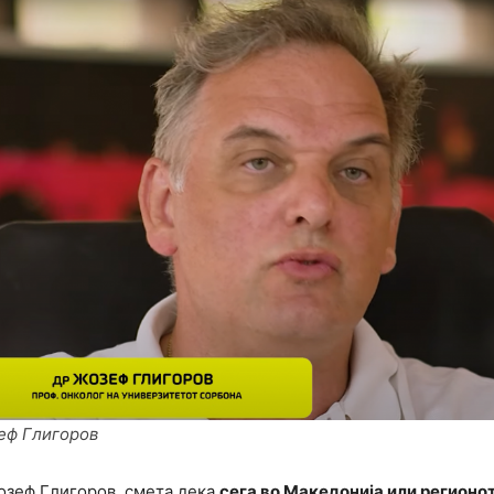
еф Глигоров
озеф Глигоров смета дека
сега во Македонија или регионо