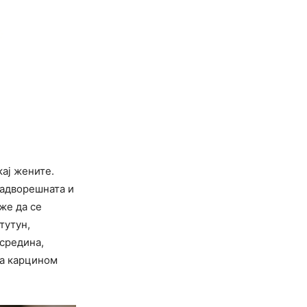
кај жените.
надворешната и
же да се
тутун,
 средина,
на карцином