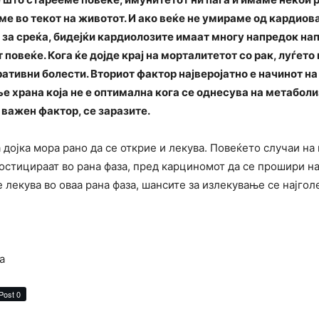
ме во текот на животот. И ако веќе не умираме од кардио
е за среќа, бидејќи кардиолозите имаат многу напредок на
 повеќе. Кога ќе дојде крај на морталитетот со рак, луѓето
ативни болести. Вториот фактор најверојатно е начинот н
е храна која не е оптимална кога се однесува на метаболи
а важен фактор, се заразите.
дојка мора рано да се открие и лекува. Повеќето случаи на
ностицираат во рана фаза, пред карциномот да се прошири н
се лекува во оваа рана фаза, шансите за излекување се најгол
а
Post 0