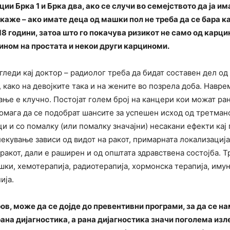
ии Брка 1 и Брка два, ако се случи во семејството да ја им
 каже – ако имате деца од машки пол не треба да се бара кај
 18 години, затоа што го покачува ризикот не само од карци
цином на простата и некои други карциноми.
леди кај доктор – радиолог треба да бидат составен дел од
, како на девојките така и на жените во позрела доба. Навр
ње е клучно. Постојат голем број на канцери кои можат ран
помага да се подобрат шансите за успешен исход од третмано
 и со помалку (или помалку значајни) несакани ефекти кај
екување зависи од видот на ракот, примарната локализација 
ракот, дали е раширен и од општата здравствена состојба. 
шки, хемотерапија, радиотерапија, хормонска терапија, иму
ија.
ов, м
оже да се дојде до превентивни програми, за да се н
рана дијагностика, а рана дијагностика значи поголема изл