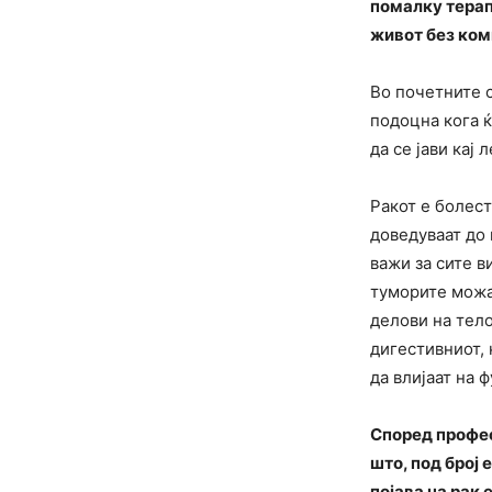
помалку терап
живот без ком
Во почетните 
подоцна кога ќ
да се јави кај 
Ракот е болест
доведуваат до 
важи за сите в
туморите можат
делови на тело
дигестивниот,
да влијаат на 
Според профес
што, под број
појава на рак