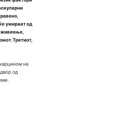
васкуларни
правено,
 ќе умираат од
а живеење,
змот. Третиот,
 карцином на
адвор од
еми.