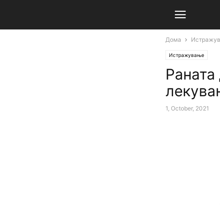
Дома
Истражу
Истражување
Раната 
лекувањ
1, October, 2021