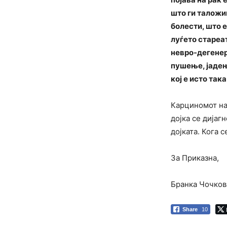
што ги таложи
болести, што 
луѓето стареат
невро-дегенер
пушење, јадењ
кој е исто так
Карциномот на 
дојка се дијаг
дојката. Кога 
За Приказна,
Бранка Чочков
Share
10