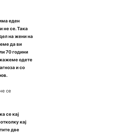
 има еден
 не се. Така
дел на жени на
жеме да ви
ли 70 години
ѝ кажеме одете
агноза и со
ров.
не се
а се кај
 отколку кај
стите две