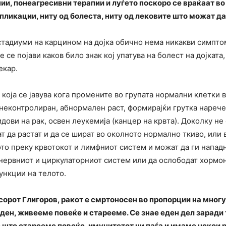
ии, понеагресивни терапии и луѓето поскоро се враќаат в
пликации, ниту од болеста, ниту од лековите што можат да
стадиуми на карцином на дојка обично нема никакви симпто
е се појави каков било знак кој упатува на болест на дојката
лекар.
 која се јавува кога промените во групата нормални клетки 
неконтролиран, абнормален раст, формирајќи грутка нарече
идови на рак, освен леукемија (канцер на крвта). Доколку не 
 да растат и да се шират во околното нормално ткиво, или 
то преку крвотокот и лимфниот систем и можат да ги напад
 нервниот и циркулаторниот систем или да ослободат хормо
функции на телото.
орот Глигоров, ракот е смртоносен во пропорции на многу
 еден, живееме повеќе и старееме. Се знае еден дел заради
 е што старееме повеќе, имунитетот ни паѓа и имаме некои