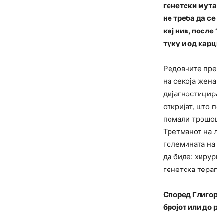
генетски мутац
не треба да се
кај нив, после
туку и од кар
Редовните прег
на секоја жена
дијагностицира
откријат, што 
помали трошоци
Третманот на л
големината на 
да биде: хирур
генетска терап
Според Глигор
бројот или до 