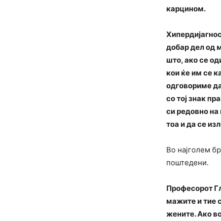
карцином.
Хипердијагност
добар дел од м
што, ако се о
кои ќе им се к
одговориме дал
со тој знак п
си редовно на 
тоа и да се из
Во најголем бр
поштедени.
Професорот Гл
мажите и тие с
жените. Ако в