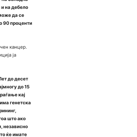
 и на дебело
може да се
до 90 проценти
ичен канцер.
иција ја
Пет до десет
ајмногу до 15
раѓање кај
 има генетска
рининг,
тоа што ако
м, независно
сто ќе имате