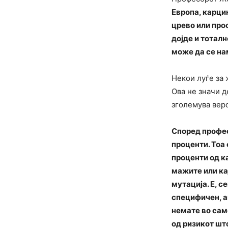
Европа, карцин
црево или про
дојде и тоталн
може да се на
Некои луѓе за 
Ова не значи д
зголемува веро
Според профес
проценти. Тоа 
проценти од к
мажите или ка
мутација. Е, с
специфичен, а
немате во сам
од ризикот што