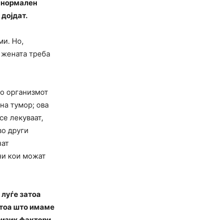
о нормален
 дојдат.
ми. Но,
, жената треба
во организмот
на тумор; ова
се лекуваат,
во други
нат
ни кои можат
 луѓе затоа
 тоа што имаме
 ризик фактори