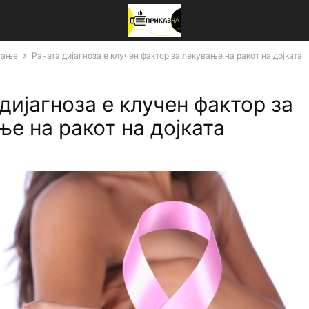
вање
Раната дијагноза е клучен фактор за лекување на ракот на дојката
дијагноза е клучен фактор за
е на ракот на дојката