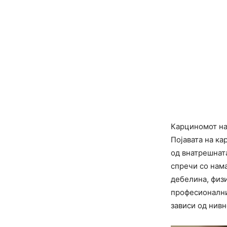
Карциномот на 
Појавата на ка
од внатрешната
спречи со нама
дебелина, физи
професионални
зависи од нивн