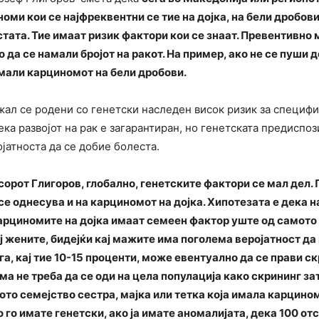
оми кои се најфреквентни се тие на дојка, на бели дробови
стата. Тие имаат ризик фактори кои се знаат. Превентивно 
о да се намали бројот на ракот. На пример, ако не се пуши 
мали карциномот на бели дробови.
жал се родени со генетски наследен висок ризик за специф
ека развојот на рак е загарантиран, но генетската предиспоз
јатноста да се добие болеста.
орот Глигоров, глобално, генетските фактори се мал дел. 
се однесува и на карциномот на дојка. Хипотезата е дека н
арциномите на дојка имаат семеен фактор уште од самото 
ј жените, бидејќи кај мажите има поголема веројатност да
ега, кај тие 10-15 проценти, може евентуално да се прави ск
ма не треба да се оди на цела популација како скрининг за
ото семејство сестра, мајка или тетка која имала карцино
 го имате генетски, ако ја имате аномалијата, дека 100 от