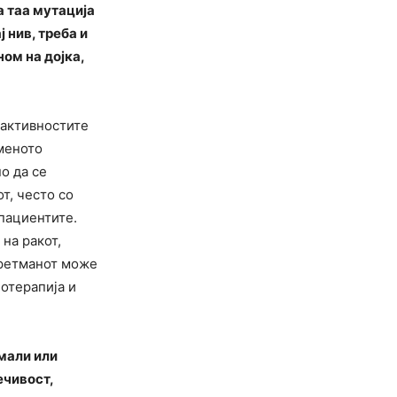
а таа мутација
 нив, треба и
ном на дојка,
 активностите
еменото
о да се
т, често со
 пациентите.
на ракот,
Третманот може
нотерапија и
амали или
ечивост,