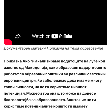
Документарен магазин Приказна на тема образование
Приказна Ако ги анализираме податоците на луѓе кои
излегле од Македонија, како образовен кадар, коишто
работат со образовни политики во различни светски и
европски центри, ќе забележиме дека имаме многу
такви личности, но не го користиме нивниот
потенцијал. Можеби тоа она што
може
да донесе
благосостојба
за образованието. Зошто ние не ги
користиме потенцијалите
коишто
ги имаме?