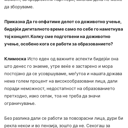
да зборуваме.
Приказна Да го опфатиме делот со доживотно учење,
бидејќи дигиталното време само по себе го наметнува
тој концепт. Колку сме подготвени на доживотно
учење, особено кога се работи за образованието?
Климоска
Исто еден од важните аспекти бидејќи она
што денес го знаеме, утре веќе е застарено и мора
постојано да се усовршуваме, меѓутоа и нашата држава
нема голем процент на високообразовани лица, дали
поради неможност, недостапност на образованието
претходно, иако сепак, тоа не треба да значи
ограничување.
Без разлика дали се работи за повозрасни лица, дури би
рекла некои и во пензија, зошто да не. Секогаш за