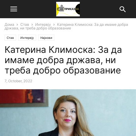
Дома
Став
Интервју
Катерина Климоска: За да имаме добра
држава, ни треба добро образование
Став
Интервју
Најнови
Катерина Климоска: За да
имаме добра држава, ни
треба добро образование
7, October, 2022