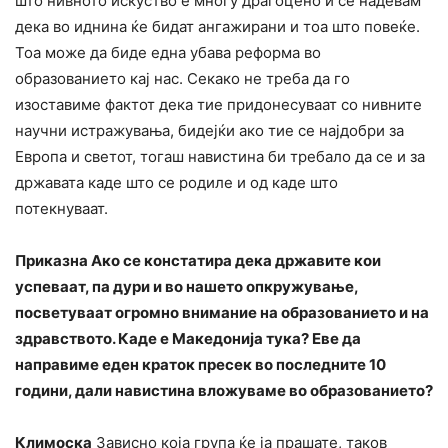
што нивното искуство е многу драгоцено и се надевам
дека во иднина ќе бидат ангажирани и тоа што повеќе.
Тоа може да биде една убава реформа во
образованието кај нас. Секако не треба да го
изоставиме фактот дека тие придонесуваат со нивните
научни истражувања, бидејќи ако тие се најдобри за
Европа и светот, тогаш навистина би требало да се и за
државата каде што се родиле и од каде што
потекнуваат.
Приказна Ако се констатира дека државите кои
успеваат, па дури и во нашето опкружување,
посветуваат огромно внимание на образованието и на
здравството. Каде е Македонија тука? Еве да
направиме еден краток пресек во последните 10
години, дали навистина вложуваме во образованието?
Климоска
Зависно која група ќе ја прашате, таков