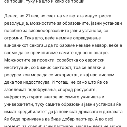
се троши, туку на што и како се троши.
Денес, во 21 век, во свет на четвртата индустриска
револуција, можностите за образовните, јавни установи
посебно за високообразовните јавни установи, се
огромни. Така што, веќе немаме оправдување
виновникот секогаш да го бараме некаде надвор, веќе е
време да се преиспитаме самите односно внатре.
Можностите за проекти, соработка со европски
институции, со бизнис секторот, тоа се алатки и
ресурси кои мора да се искористат, а кај нас мислам
дека тоа недостасува. И тогаш, не само што ќе се
забележат подобрувања, според ресурсите,
инфраструктурата внатре во самите училишта и
универзитети, туку самите образовни јавни установи ќе
имаат кредибилитет да ја повикаат државата и државата
ќе биде принудена да биде добар партнер. А во овој
момент, за кредибилни партнери, мислам дека не може