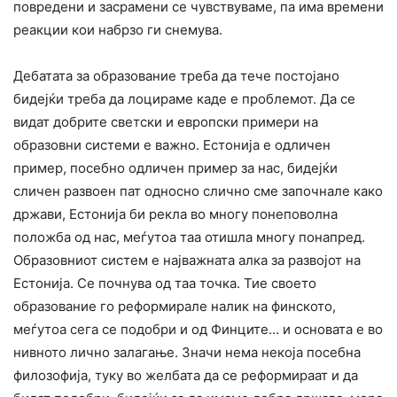
повредени и засрамени се чувствуваме, па има времени
реакции кои набрзо ги снемува.
Дебатата за образование треба да тече постојано
бидејќи треба да лоцираме каде е проблемот. Да се
видат добрите светски и европски примери на
образовни системи е важно. Естонија е одличен
пример, посебно одличен пример за нас, бидејќи
сличен развоен пат односно слично сме започнале како
држави, Естонија би рекла во многу понеповолна
положба од нас, меѓутоа таа отишла многу понапред.
Образовниот систем е најважната алка за развојот на
Естонија. Се почнува од таа точка. Тие своето
образование го реформирале налик на финското,
меѓутоа сега се подобри и од Финците… и основата е во
нивното лично залагање. Значи нема некоја посебна
филозофија, туку во желбата да се реформираат и да