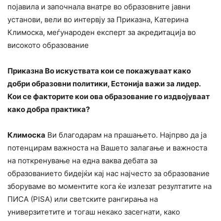
појавила и започнала внатре во образовните јавни
установи, вели во интервју за Приказна, Катерина
Климоска, меѓународен експерт за акредитација во
високото образование
Приказна Во искуствата кои се покажуваат како
добри образовни политики, Естонија важи за лидер.
Кои се факторите кои ова образование го издвојуваат
како добра практика?
Климоска
Ви благодарам на прашањето. Најпрво да ја
потенцирам важноста на Вашето залагање и важноста
на поткренување на една ваква дебата за
образованието бидејќи кај нас најчесто за образование
зборуваме во моментите кога ќе излезат резултатите на
ПИСА (PISA) или светските рангирања на
универзитетите и тогаш некако засегнати, како