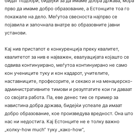
бидат подобри, бидејќи за да имаме добра држава, мора
прво да имаме добро образование, а Естонците тоа го
покажале на дело. Меѓутоа свесноста најпрво се
појавила и започнала внатре во образовните јавни
установи.
Кај нив пристапот е конкуренција преку квалитет,
квалитетот за нив е најважен, евалуацијата којашто се
одвива континуирано, меѓутоа континуирано не само
кон учениците туку и кон кадарот, учителите,
наставниците, професорите, и секако и на менаџерско-
административните тимови и резултатите кои ги даваат
со својата работа. Па, еве денес тие се пример за
навистина добра држава, бидејќи успеале да имаат
добро образование, кое произведува вредност. Она што
нас ни недостига. Кај Естонците не е толку важно
„колку-how much“ туку „како-how“,