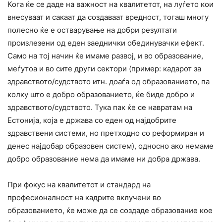
Кога ќе се даде на важност на квалитетот, на луѓето кои
внесуваат и сакаат да создаваат вредност, тогаш многу
полесно ќе е остварување на добри резултати
произлезени од еден заеднички обединувачки ефект.
Само на тој начин ќе имаме развој, и во образование,
меѓутоа и во сите други сектори (пример: кадарот за
здравството/судството итн. доаѓа од образованието, па
колку што е добро образованието, ќе биде добро и
здравството/судството. Тука пак ќе се навратам на
Естонија, која е држава со еден од најдобрите
здравствени системи, но претходно со реформиран и
денес најдобар образовен систем), односно ако немаме
добро образование нема да имаме ни добра држава.
При фокус на квалитетот и стандард на
професионалност на кадрите вклучени во
образованието, ќе може да се создаде образование кое