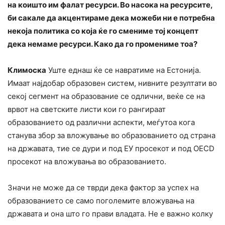
на коишто им фалат ресурси. Во насока на ресурсите,
би сакале да акцентираме дека можеби ни е потребна
некоја политика со која ќе го смениме тој концепт
дека немаме ресурси. Како да го промениме тоа?
Климоска
Уште еднаш ќе се навратиме на Естонија.
Имаат најдобар образовен систем, нивните резултати во
секој сегмент на образование се одлични, веќе се на
врвот на светските листи кои го рангираат
образованието од различни аспекти, меѓутоа кога
станува збор за вложување во образованието од страна
на државата, тие се дури и под ЕУ просекот и под OECD
просекот на вложувања во образованието.
Значи не може да се тврди дека фактор за успех на
образованието се само поголемите вложувања на
државата и она што го прави владата. Не е важно колку