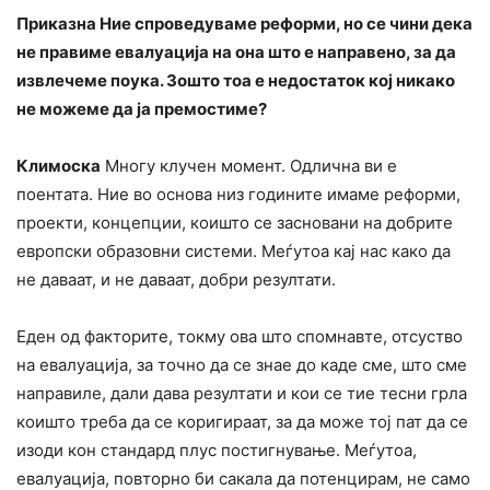
Приказна Ние спроведуваме реформи, но се чини дека
не правиме евалуација на она што е направено, за да
извлечеме поука. Зошто тоа е недостаток кој никако
не можеме да ја премостиме?
Климоска
Многу клучен момент. Одлична ви е
поентата. Ние во основа низ годините имаме реформи,
проекти, концепции, коишто се засновани на добрите
европски образовни системи. Меѓутоа кај нас како да
не даваат, и не даваат, добри резултати.
Еден од факторите, токму ова што спомнавте, отсуство
на евалуација, за точно да се знае до каде сме, што сме
направиле, дали дава резултати и кои се тие тесни грла
коишто треба да се коригираат, за да може тој пат да се
изоди кон стандард плус постигнување. Меѓутоа,
евалуација, повторно би сакала да потенцирам, не само