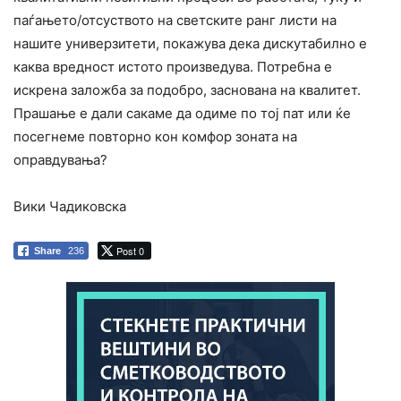
паѓањето/отсуството на светските ранг листи на
нашите универзитети, покажува дека дискутабилно е
каква вредност истото произведува. Потребна е
искрена заложба за подобро, заснована на квалитет.
Прашање е дали сакаме да одиме по тој пат или ќе
посегнеме повторно кон комфор зоната на
оправдувања?
Вики Чадиковска
Post 0
Share
236