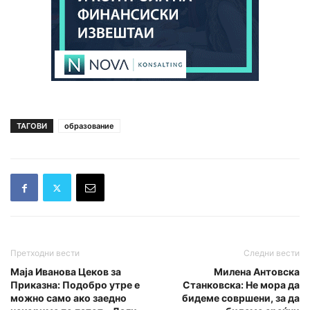
ТАГОВИ
образование
Претходни вести
Следни вести
Маја Иванова Цеков за
Милена Антовска
Приказна: Подобро утре е
Станковска: Не мора да
можно само ако заедно
бидеме совршени, за да