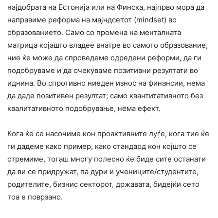
најдобрата на Естонија или на Финска, најпрво мора да
направиме реформа на мајндсетот (mindset) во
образованието. Само со промена на менталната
матрица којашто владее внатре во самото образование,
ние ќе може да спроведеме одредени реформи, да ги
подобруваме и да очекуваме позитивни резултати во
иднина. Во спротивно ниеден износ на финансии, нема
да даде позитивен резултат; само квантитативното без
квалитативното подобрување, нема ефект.
Кога ќе се насочиме кон проактивните луѓе, кога тие ќе
ги дадеме како пример, како стандард кон којшто се
стремиме, тогаш многу полесно ќе биде сите останати
да ви се придружат, па дури и учениците/студентите,
родителите, бизнис секторот, државата, бидејќи сето
тоа е поврзано.