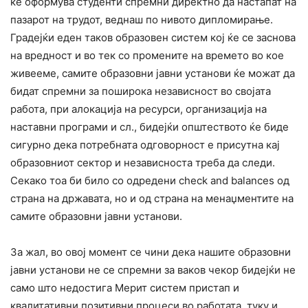
ќе оформува студенти спремни директно да настапат на
пазарот на трудот, веднаш по нивото дипломирање.
Градејќи еден таков образовен систем кој ќе се заснова
на вредност и во тек со промените на времето во кое
живееме, самите образовни јавни установи ќе можат да
бидат спремни за поширока независност во својата
работа, при алокација на ресурси, организација на
наставни програми и сл., бидејќи општеството ќе биде
сигурно дека потребната одговорност е присутна кај
образовниот сектор и независноста треба да следи.
Секако тоа би било со одредени check and balances од
страна на државата, но и од страна на менаџментите на
самите образовни јавни установи.
За жал, во овој момент се чини дека нашите образовни
јавни установи не се спремни за ваков чекор бидејќи не
само што недостига Мерит систем пристап и
квалитативни позитивни процеси во работата, туку и