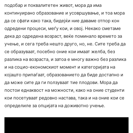
подобар и поквалитетен живот, мора да има
континуирано образование и усовршување, и тоа мора
да се сфати како така, бидејќи ние даваме отпор кон
одредени процеси, меѓу кои, и овој. Некако сметаме
дека до одредена возраст, веќе поминало времето за
учење, и сега треба нешто друго, но, не. Сите треба да
се образуваат, посебно оние кои имаат желба, без
разлика на возраста, и затоа е многу важно без разлика
и на социо-економскиот момент и категоријата на
којашто припаѓаат, образованието да биде достапно и
да може сите да ги ползуваат тие плодови. Мора да
постои еднаквост на можности, како на оние студенти
кои посетуваат редовно настава, така и на оние кои се
определиле за опцијата на доживотно учење.