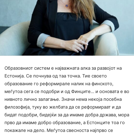
Образовниот систем е најважната алка за развојот на
Естонија. Се почнува од таа точка. Тие своето
образование го реформирале налик на финското,
меѓутоа сега се подобри и од Финците… и основата е во
нивното лично залагање. Значи нема некоја посебна
филозофија, туку во желбата да се реформираат и да
бидат подобри, бидејќи за да имаме добра држава, мора
прво да имаме добро образование, а Естонците тоа го
покажале на дело. Меѓутоа свесноста најпрво се