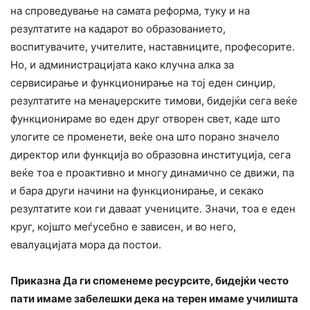
на спроведување на самата реформа, туку и на
резултатите на кадарот во образованието,
воспитувачите, учителите, наставниците, професорите.
Но, и администрацијата како клучна алка за
сервисирање и функционирање на тој еден синџир,
резултатите на менаџерските тимови, бидејќи сега веќе
функционираме во еден друг отворен свет, каде што
улогите се променети, веќе она што порано значело
директор или функција во образовна институција, сега
веќе тоа е проактивно и многу динамично се движи, па
и бара други начини на функционирање, и секако
резултатите кои ги даваат учениците. Значи, тоа е еден
круг, којшто меѓусебно е зависен, и во него,
евалуацијата мора да постои.
Приказна Да ги споменеме ресурсите, бидејќи често
пати имаме забелешки дека на терен имаме училишта