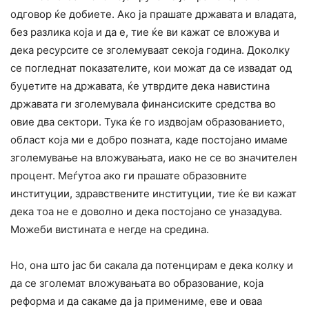
одговор ќе добиете. Ако ја прашате државата и владата,
без разлика која и да е, тие ќе ви кажат се вложува и
дека ресурсите се зголемуваат секоја година. Доколку
се погледнат показателите, кои можат да се извадат од
буџетите на државата, ќе утврдите дека навистина
државата ги зголемувала финансиските средства во
овие два сектори. Тука ќе го издвојам образованието,
област која ми е добро позната, каде постојано имаме
зголемување на вложувањата, иако не се во значителен
процент. Меѓутоа ако ги прашате образовните
институции, здравствените институции, тие ќе ви кажат
дека тоа не е доволно и дека постојано се уназадува.
Можеби вистината е негде на средина.
Но, она што јас би сакала да потенцирам е дека колку и
да се зголемат вложувањата во образование, која
реформа и да сакаме да ја примениме, еве и оваа