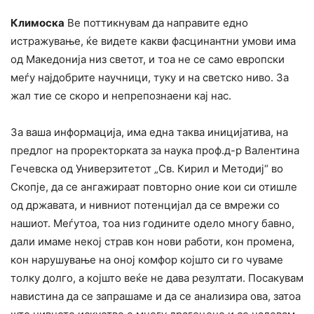
Климоска
Ве поттикнувам да направите едно
истражување, ќе видете какви фасцинантни умови има
од Македонија низ светот, и тоа не се само европски
меѓу најдобрите научници, туку и на светско ниво. За
жал тие се скоро и непрепознаени кај нас.
За ваша информација, има една таква иницијатива, на
предлог на проректорката за наука проф.д-р Валентина
Гечевска од Универзитетот „Св. Кирил и Методиј“ во
Скопје, да се ангажираат повторно оние кои си отишле
од државата, и нивниот потенцијал да се вмрежи со
нашиот. Меѓутоа, тоа низ годините одело многу бавно,
дали имаме некој страв кон нови работи, кон промена,
кон нарушување на оној комфор којшто си го чуваме
толку долго, а којшто веќе не дава резултати. Посакувам
навистина да се запрашаме и да се анализира ова, затоа