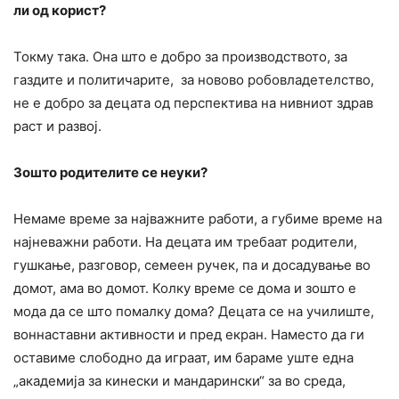
ли од корист?
Токму така. Она што е добро за производството, за
газдите и политичарите, за новово робовладетелство,
не е добро за децата од перспектива на нивниот здрав
раст и развој.
Зошто р
o
дителите се неуки?
Немаме време за најважните работи, а губиме време на
најневажни работи. На децата им требаат родители,
гушкање, разговор, семеен ручек, па и досадување во
домот, ама во домот. Колку време се дома и зошто е
мода да се што помалку дома? Децата се на училиште,
воннаставни активности и пред екран. Наместо да ги
оставиме слободно да играат, им бараме уште една
„академија за кинески и мандарински“ за во среда,