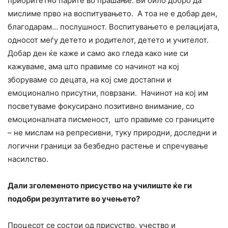
приоритетно парите во прашање. Би било добро да
мислиме прво на воспитувањето. А тоа не е добар ден,
благодарам… послушност. Воспитувањето е релацијата,
односот меѓу детето и родителот, детето и учителот.
Добар ден ќе каже и само ако гледа како ние си
кажуваме, ама што правиме со начинот на кој
зборуваме со децата, на кој сме достапни и
емоционално присутни, поврзани. Начинот на кој им
посветуваме фокусирано позитивно внимание, со
емоционалната писменост, што правиме со границите
– не мислам на репресивни, туку природни, доследни и
логични граници за безбедно растење и спречување
насилство.
Дали зголеменото присуство на училиште ќе ги
подобри резултатите во учењето?
Процесот се состои од присуство, учество и