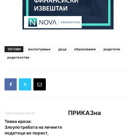
ТАГОВИ
воспитување
деца
образование
родители
родителство
ПРИКАЗна
Претходни вести
Тивка криза:
Злоупотребата на личните
податоци во пораст,