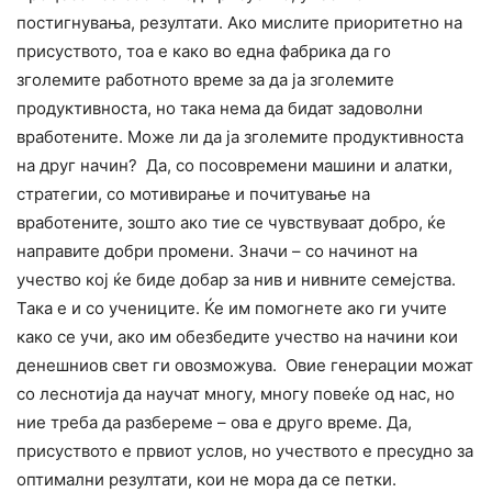
постигнувања, резултати. Ако мислите приоритетно на
присуството, тоа е како во една фабрика да го
зголемите работното време за да ја зголемите
продуктивноста, но така нема да бидат задоволни
вработените. Може ли да ја зголемите продуктивноста
на друг начин? Да, со посовремени машини и алатки,
стратегии, со мотивирање и почитување на
вработените, зошто ако тие се чувствуваат добро, ќе
направите добри промени. Значи – со начинот на
учество кој ќе биде добар за нив и нивните семејства.
Така е и со учениците. Ќе им помогнете ако ги учите
како се учи, ако им обезбедите учество на начини кои
денешниов свет ги овозможува. Овие генерации можат
со леснотија да научат многу, многу повеќе од нас, но
ние треба да разбереме – ова е друго време. Да,
присуството е првиот услов, но учеството е пресудно за
оптимални резултати, кои не мора да се петки.