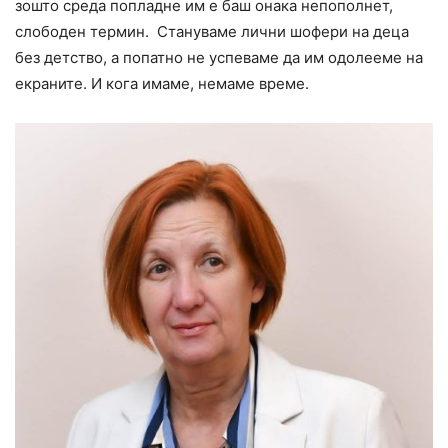
зошто среда попладне им е баш онака непополнет,
слободен термин. Стануваме лични шофери на деца
без детство, а попатно не успеваме да им одолееме на
екраните. И кога имаме, немаме време.