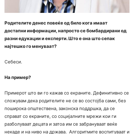
Родителите денес повеќе од било кога имаат
достапни информации, напросто се бомбардирани од
разни едукации и експерти. Што е она што сепак
најтешко го менуваат?
Себеси.
На пример?
Примерот што ви го кажав со екраните. Дефинитивно се
сложувам дека родителите не се во состојба сами, без
поширока општествена, законска поддршка, да се
справат со екраните, со социјалните мрежи кои ги
разболуваат децата и затоа им се забрануваат веќе
некаде и на ниво на држава. Алгоритмите воспитуваат и