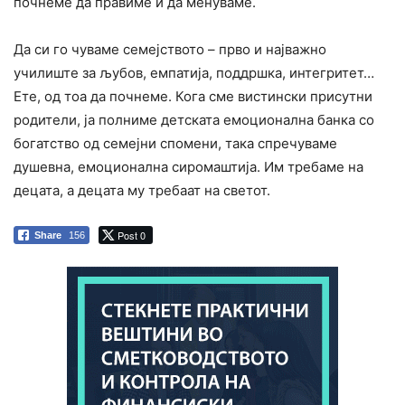
почнеме да правиме и да менуваме.
Да си го чуваме семејството – прво и најважно
училиште за љубов, емпатија, поддршка, интегритет…
Ете, од тоа да почнеме. Кога сме вистински присутни
родители, ја полниме детската емоционална банка со
богатство од семејни спомени, така спречуваме
душевна, емоционална сиромаштија. Им требаме на
децата, а децата му требаат на светот.
Post 0
Share
156