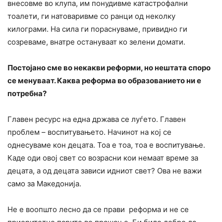
внесовме во клупа, им понудивме катастрофални
тоалети, ги натоваривме со ранци од неколку
килограми. На сила ги пораснуваме, привидно ги
созреваме, внатре остануваат ко зелени домати.
Постојано сме во некакви реформи, но нештата споро
се менуваат. Каква реформа во образованието ни е
потребна?
Главен ресурс на една држава се луѓето. Главен
проблем – воспитувањето. Начинот на кој се
однесуваме кон децата. Тоа е тоа, тоа е воспитување.
Каде оди овој свет со возрасни кои немаат време за
децата, а од децата зависи идниот свет? Ова не важи
само за Македонија.
Не е воопшто лесно да се прави реформа и не се