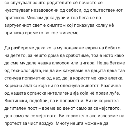
се случуваат зошто родителите сè почесто се
чувствуваат незадоволни од себеси, од општествениот
притисок. Мислам дека дури и тоа бегање во
виртуелниот свет е симптом кој покажува колку нè
притиска времето во кое живееме.
Да разбереме дека кога му подаваме екран на бебето,
на детето, за нешто дома да сработиме, тоа е исто како
да сме му дале чашка алкохол или цигара. Не да бегаме
од технологијата, не да им кажуваме на децата дека таа
станува попаметна од нас, да ја користиме како алатка.
Корисна алатка која ни го олеснува животот. Различна
од нашата органска интелигенција која нè прави луѓе.
Вистински, подобри, па и попаметни. Би ни користел
дигитален пост – време во денот само за семејството,
ден само за семејството. Би користело ако излеземе на
протест за чист воздух. Многу нешта можеме да