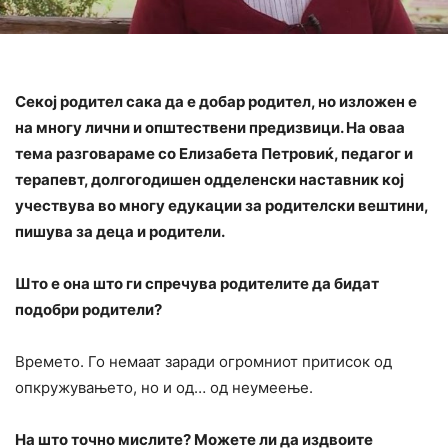
Секој родител сака да е добар родител, но изложен е
на многу лични и општествени предизвици. На оваа
тема разговараме со Елизабета Петровиќ, педагог и
терапевт, долгогодишен одделенски наставник кој
учествува во многу едукации за родителски вештини,
пишува за деца и родители.
Што е она што ги спречува родителите да бидат
подобри родители?
Времето. Го немаат заради огромниот притисок од
опкружувањето, но и од… од неумеење.
На што точно мислите? Можете ли да издвоите