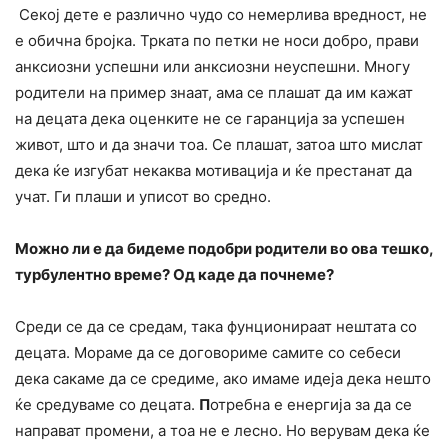
Секој дете е различно чудо со немерлива вредност, не
е обична бројка. Трката по петки не носи добро, прави
анксиозни успешни или анксиозни неуспешни. Многу
родители на пример знаат, ама се плашат да им кажат
на децата дека оценките не се гаранција за успешен
живот, што и да значи тоа. Се плашат, затоа што мислат
дека ќе изгубат некаква мотивација и ќе престанат да
учат. Ги плаши и уписот во средно.
Можно ли е да бидеме подобри родители во ова тешко,
турбулентно време? Од каде да почнеме?
Среди се да се средам, така фунционираат нештата со
децата. Мораме да се договориме самите со себеси
дека сакаме да се средиме, ако имаме идеја дека нешто
ќе средуваме со децата.
П
отребна е енергија за да се
направат промени, а тоа не е лесно. Но верувам дека ќе