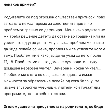
некаков пример?
Родителите се под огромен општествен притисок, прво
затоа што немаат време за сопствените деца, но
проблемот грешно се дефинира. Мене како родител не
ми треба решение детето да остане во градинка или на
училиште од утро до стемнување… проблем ми е како
да биде повеќе со мене, проблем ми се условите кога е
таму. Проблем ми е како јас да не учам со него после
17, 18. Проблем ми е што дома не сум родител, туку
домашен нервозен учител. Вечерен и ноќен учител…
Проблем ми е што во овој век, кога децата имаат
можности за образование повеќе од кога било, уште
имаме апстрактни учебници, учители кои трчаат низ
програмите, непотребни тестови.
Зголемување на присутноста на родителите, ќе биде