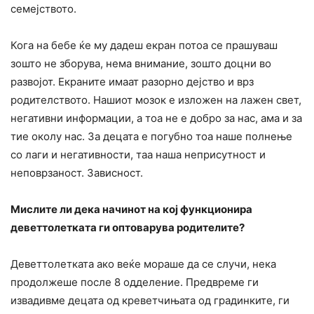
семејството.
Кога на бебе ќе му дадеш екран потоа се прашуваш
зошто не зборува, нема внимание, зошто доцни во
развојот. Екраните имаат разорно дејство и врз
родителството. Нашиот мозок е изложен на лажен свет,
негативни информации, а тоа не е добро за нас, ама и за
тие околу нас. За децата е погубно тоа наше полнење
со лаги и негативности, таа наша неприсутност и
неповрзаност. Зависност.
Мислите ли дека начинот на кој функционира
деветтолетката ги оптоварува родителите?
Деветтолетката ако веќе мораше да се случи, нека
продолжеше после 8 одделение. Предвреме ги
извадивме децата од креветчињата од градинките, ги