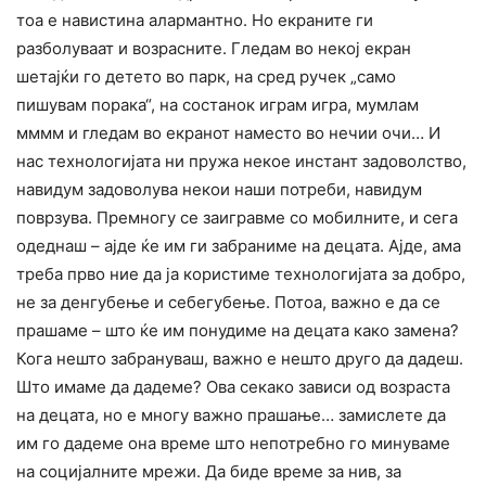
тоа е навистина алармантно. Но екраните ги
разболуваат и возрасните. Гледам во некој екран
шетајќи го детето во парк, на сред ручек „само
пишувам порака“, на состанок играм игра, мумлам
мммм и гледам во екранот наместо во нечии очи… И
нас технологијата ни пружа некое инстант задоволство,
навидум задоволува некои наши потреби, навидум
поврзува. Премногу се заигравме со мобилните, и сега
одеднаш – ајде ќе им ги забраниме на децата. Ајде, ама
треба прво ние да ја користиме технологијата за добро,
не за денгубење и себегубење. Потоа, важно е да се
прашаме – што ќе им понудиме на децата како замена?
Кога нешто забрануваш, важно е нешто друго да дадеш.
Што имаме да дадеме? Ова секако зависи од возраста
на децата, но е многу важно прашање… замислете да
им го дадеме она време што непотребно го минуваме
на социјалните мрежи. Да биде време за нив, за