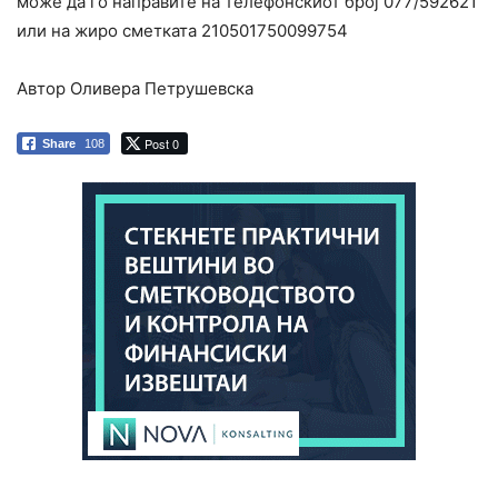
може да го направите на телефонскиот број 077/592621
или на жиро сметката 210501750099754
Автор Оливера Петрушевска
Post 0
Share
108