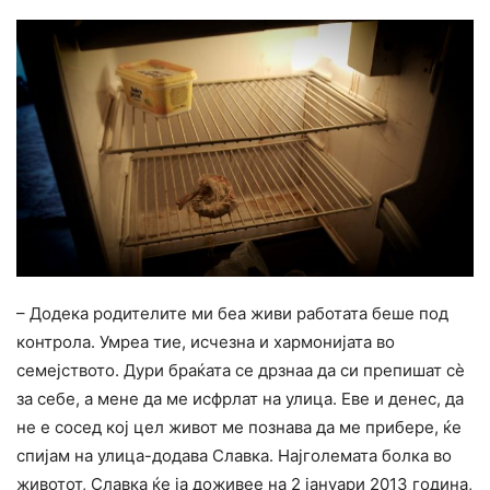
– Додека родителите ми беа живи работата беше под
контрола. Умреа тие, исчезна и хармонијата во
семејството. Дури браќата се дрзнаа да си препишат сè
за себе, а мене да ме исфрлат на улица. Еве и денес, да
не е сосед кој цел живот ме познава да ме прибере, ќе
спијам на улица-додава Славка. Најголемата болка во
животот, Славка ќе ја доживее на 2 јануари 2013 година,