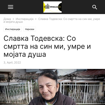
Дома
Инспирација
Славка Тодевска: Со смртта на син ми, умре
и мојата душа
Инспирација
Најнови
Славка Тодевска: Со
смртта на син ми, умре и
мојата душа
3, April, 2022