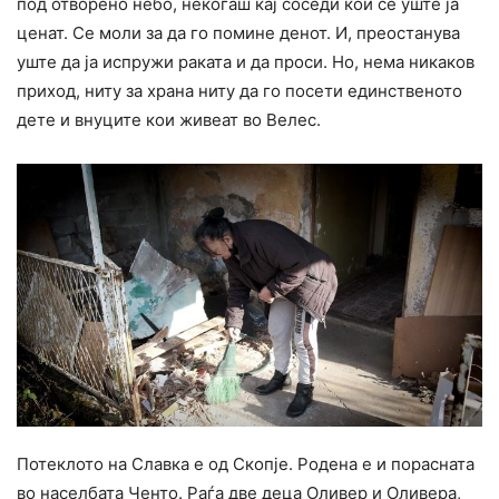
под отворено небо, некогаш кај соседи кои сè уште ја
ценат. Се моли за да го помине денот. И, преостанува
уште да ја испружи раката и да проси. Но, нема никаков
приход, ниту за храна ниту да го посети единственото
дете и внуците кои живеат во Велес.
Потеклото на Славка е од Скопје. Родена е и порасната
во населбата Ченто. Раѓа две деца Оливер и Оливера,