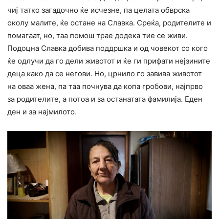
чиј татко загадочно ќе исчезне, па целата обврска
околу малите, ќе остане на Славка. Среќа, родителите и
помагаат, но, таа помош трае додека тие се живи.
Подоцна Славка добива поддршка и од човекот со кого
ќе одлучи да го дели животот и ќе ги прифати нејзините
деца како да се негови. Но, црнило го завива животот
на оваа жена, па таа почнува да копа гробови, најпрво
за родителите, а потоа и за останатата фамилија. Еден
ден и за најмилото.