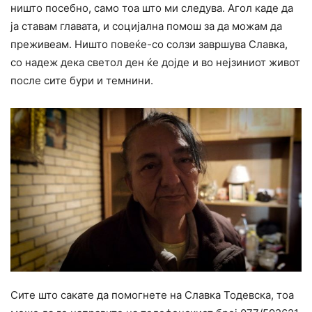
ништо посебно, само тоа што ми следува. Агол каде да
ја ставам главата, и социјална помош за да можам да
преживеам. Ништо повеќе-со солзи завршува Славка,
со надеж дека светол ден ќе дојде и во нејзиниот живот
после сите бури и темнини.
Сите што сакате да помогнете на Славка Тодевска, тоа