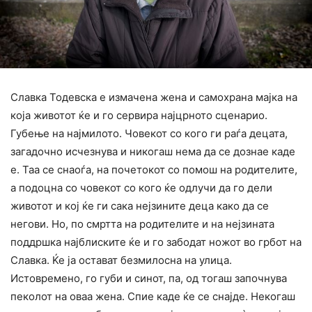
Славка Тодевска е измачена жена и самохрана мајка на
која животот ќе и го сервира најцрното сценарио.
Губење на најмилото. Човекот со кого ги раѓа децата,
загадочно исчезнува и никогаш нема да се дознае каде
е. Таа се снаоѓа, на почетокот со помош на родителите,
а подоцна со човекот со кого ќе одлучи да го дели
животот и кој ќе ги сака нејзините деца како да се
негови. Но, по смртта на родителите и на нејзината
поддршка најблиските ќе и го забодат ножот во грбот на
Славка. Ќе ја остават безмилосна на улица.
Истовремено, го губи и синот, па, од тогаш започнува
пеколот на оваа жена. Спие каде ќе се снајде. Некогаш