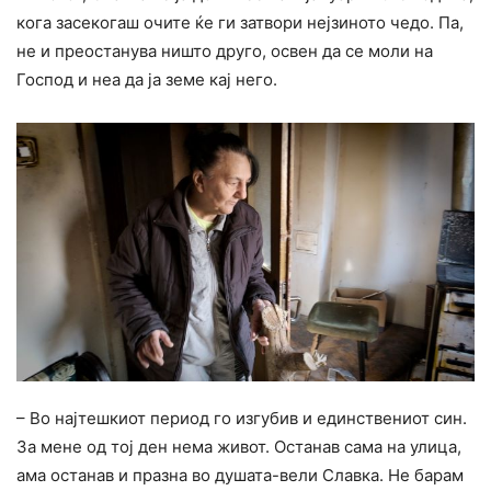
кога засекогаш очите ќе ги затвори нејзиното чедо. Па,
не и преостанува ништо друго, освен да се моли на
Господ и неа да ја земе кај него.
– Во најтешкиот период го изгубив и единствениот син.
За мене од тој ден нема живот. Останав сама на улица,
ама останав и празна во душата-вели Славка. Не барам