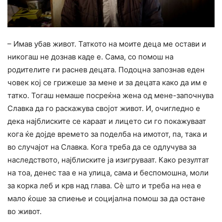
– Имав убав живот. Таткото на моите деца ме остави и
никогаш не дознав каде е. Сама, со помош на
родителите ги раснев децата. Подоцна запознав еден
човек кој се грижеше за мене и за децата како да им е
татко. Тогаш немаше посреќна жена од мене-започнува
Славка да го раскажува својот живот. И, очигледно е
дека најблиските се караат и лицето си го покажуваат
кога ќе дојде времето за поделба на имотот, па, така и
во случајот на Славка. Кога треба да се одлучува за
наследството, најблиските ја изигруваат. Како резултат
на тоа, денес таа е на улица, сама и беспомошна, моли
за корка леб и крв над глава. Сè што и треба на неа е
мало ќоше за спиење и социјална помош за да остане
во живот.