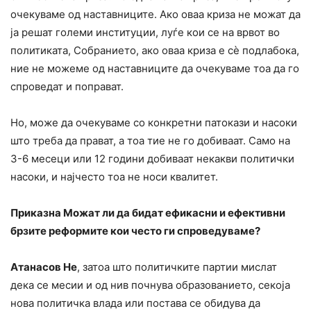
очекуваме од наставниците. Ако оваа криза не можат да
ја решат големи институции, луѓе кои се на врвот во
политиката, Собранието, ако оваа криза е сè подлабока,
ние не можеме од наставниците да очекуваме тоа да го
спроведат и поправат.
Но, може да очекуваме со конкретни патокази и насоки
што треба да прават, а тоа тие не го добиваат. Само на
3-6 месеци или 12 години добиваат некакви политички
насоки, и најчесто тоа не носи квалитет.
Приказна Можат ли да бидат ефикасни и ефективни
брзите реформите кои често ги спроведуваме?
Атанасов Не
, затоа што политичките партии мислат
дека се месии и од нив почнува образованието, секоја
нова политичка влада или постава се обидува да