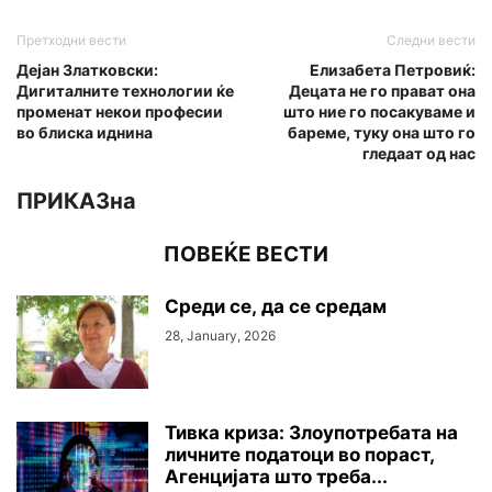
Претходни вести
Следни вести
Дејан Златковски:
Елизабета Петровиќ:
Дигиталните технологии ќе
Децата не го прават она
променат некои професии
што ние го посакуваме и
во блиска иднина
бареме, туку она што го
гледаат од нас
ПРИКАЗна
ПОВЕЌЕ ВЕСТИ
Среди се, да се средам
28, January, 2026
Тивка криза: Злоупотребата на
личните податоци во пораст,
Агенцијата што треба...