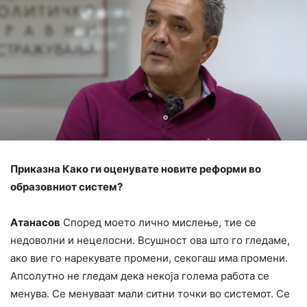
Приказна Како ги оценувате новите реформи во
образовниот систем?
Атанасов
Според моето лично мислење, тие се
недоволни и нецелосни. Всушност ова што го гледаме,
ако вие го нарекувате промени, секогаш има промени.
Апсолутно не гледам дека некоја голема работа се
менува. Се менуваат мали ситни точки во системот. Се