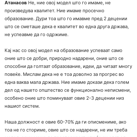
Атанасов
Не, ние овој модел што го имаме, не
произведува квалитет. Ние имаме просечно
образование. Дури тоа што го имавме пред 2 децении
што се сметаше дека е квалитет во една друга држава,
не успеавме да го одржиме.
Кај нас со овој модел на образование успеваат само
оние што се добри, природно надарени, оние што се
способни да голтаат образование, идеи, да читаат многу
повеќе. Мислам дека не е тоа доволно за прогрес во
една ваква мала држава. Ние имаме докази дека голем
дел од нашето општество се функционално неписмени,
особено оние што поминуваат овие 2-3 децении низ
нашиот систем.
Наша должност е овие 60-70% да ги описмениме, ако
тоа не го сториме, овие што се надарени, не им треба