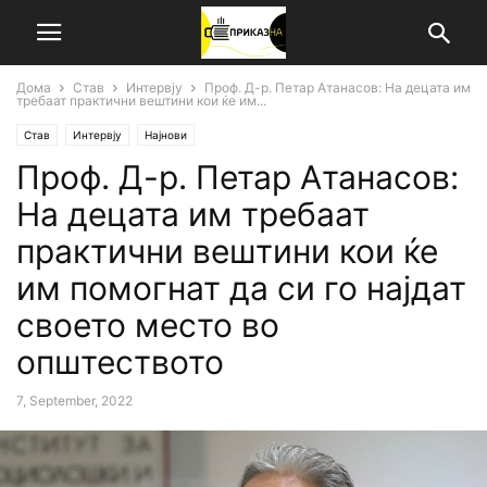
Дома
Став
Интервју
Проф. Д-р. Петар Атанасов: На децата им
требаат практични вештини кои ќе им...
Став
Интервју
Најнови
Проф. Д-р. Петар Атанасов:
На децата им требаат
практични вештини кои ќе
им помогнат да си го најдат
своето место во
општеството
7, September, 2022