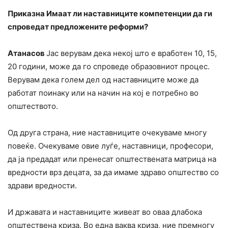
Приказна Имаат ли наставниците компетенции да ги
спроведат предложените реформи?
Атанасов
Јас верувам дека некој што е вработен 10, 15,
20 години, може да го спроведе образовниот процес.
Верувам дека голем дел од наставниците може да
работат поинаку или на начин на кој е потребно во
општеството.
Од друга страна, ние наставниците очекуваме многу
повеќе. Очекуваме овие луѓе, наставници, професори,
да ја предадат или пренесат општествената матрица на
вредности врз децата, за да имаме здраво општество со
здрави вредности.
И државата и наставниците живеат во оваа длабока
општествена криза. Во една ваква криза, ние премногу