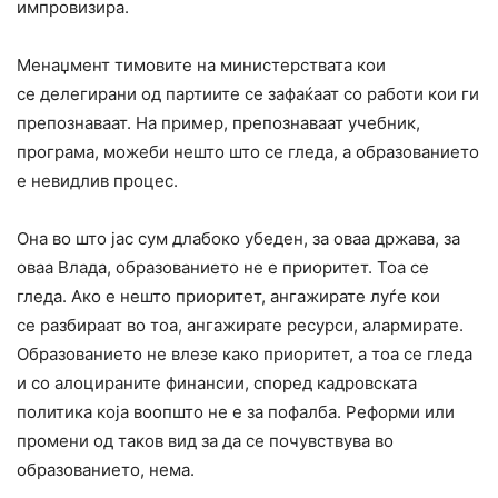
импровизира.
Менаџмент тимовите на министерствата кои
се делегирани од партиите се зафаќаат со работи кои ги
препознаваат. На пример, препознаваат учебник,
програма, можеби нешто што се гледа, а образованието
е невидлив процес.
Она во што јас сум длабоко убеден, за оваа држава, за
оваа Влада, образованието не е приоритет. Тоа се
гледа. Ако е нешто приоритет, ангажирате луѓе кои
се разбираат во тоа, ангажирате ресурси, алармирате.
Образованието не влезе како приоритет, а тоа се гледа
и со алоцираните финансии, според кадровската
политика која воопшто не е за пофалба. Реформи или
промени од таков вид за да се почувствува во
образованието, нема.