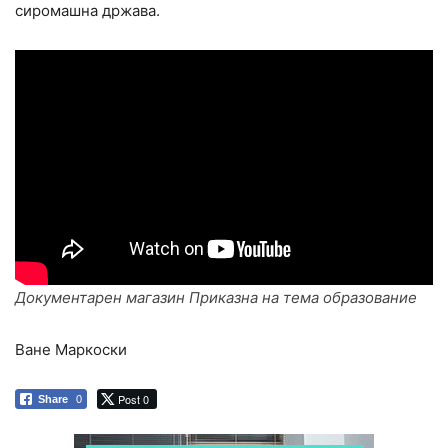
сиромашна држава.
Документарен магазин Приказна на тема образование
Ване Маркоски
Post 0
Share
0