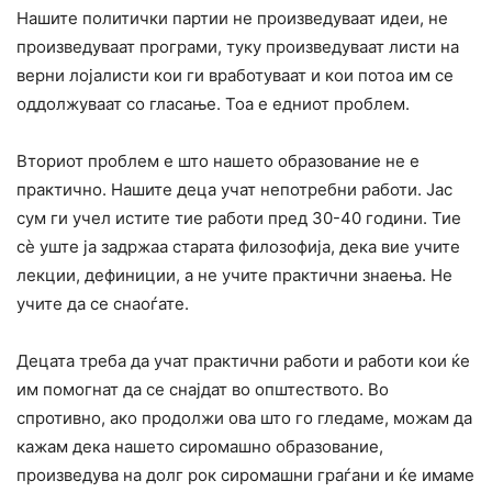
Нашите политички партии не произведуваат идеи, не
произведуваат програми, туку произведуваат листи на
верни лојалисти кои ги вработуваат и кои потоа им се
оддолжуваат со гласање. Тоа е едниот проблем.
Вториот проблем е што нашето образование не е
практично. Нашите деца учат непотребни работи. Јас
сум ги учел истите тие работи пред 30-40 години. Тие
сè уште ја задржаа старата филозофија, дека вие учите
лекции, дефиниции, а не учите практични знаења. Не
учите да се снаоѓате.
Децата треба да учат практични работи и работи кои ќе
им помогнат да се снајдат во општеството. Во
спротивно, ако продолжи ова што го гледаме, можам да
кажам дека нашето сиромашно образование,
произведува на долг рок сиромашни граѓани и ќе имаме