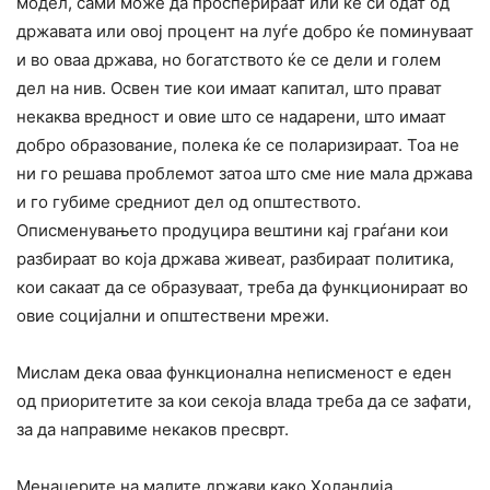
модел, сами може да просперираат или ќе си одат од
државата или овој процент на луѓе добро ќе поминуваат
и во оваа држава, но богатството ќе се дели и голем
дел на нив. Освен тие кои имаат капитал, што прават
некаква вредност и овие што се надарени, што имаат
добро образование, полека ќе се поларизираат. Тоа не
ни го решава проблемот затоа што сме ние мала држава
и го губиме средниот дел од општеството.
Описменувањето продуцира вештини кај граѓани кои
разбираат во која држава живеат, разбираат политика,
кои сакаат да се образуваат, треба да функционираат во
овие социјални и општествени мрежи.
Мислам дека оваа функционална неписменост е еден
од приоритетите за кои секоја влада треба да се зафати,
за да направиме некаков пресврт.
Менаџерите на малите држави како Холандија,