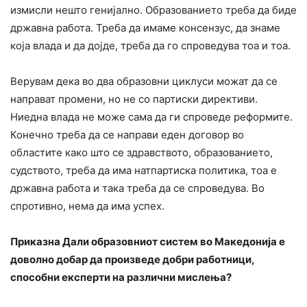
измисли нешто генијално. Образованието треба да биде
државна работа. Треба да имаме консензус, да знаме
која влада и да дојде, треба да го спроведува тоа и тоа.
Верувам дека во два образовни циклуси можат да се
направат промени, но не со партиски директиви.
Ниедна влада не може сама да ги спроведе реформите.
Конечно треба да се направи еден договор во
областите како што се здравството, образованието,
судството, треба да има натпартиска политика, тоа е
државна работа и така треба да се спроведува. Во
спротивно, нема да има успех.
Приказна Дали образовниот систем во Македонија е
доволно добар да произведе добри работници,
способни експерти на различни мислења?