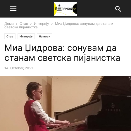
Дома
Став
Интервју
Миа Џидровa: сонувам да станам
светска пијанистка
Став
Интервју
Најнови
Миа Џидровa: сонувам да
станам светска пијанистка
14, October, 2021