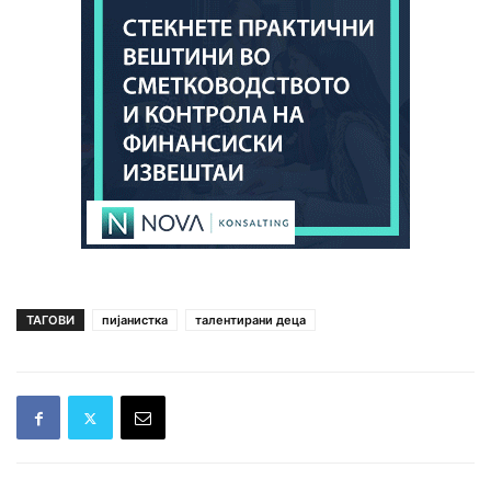
ТАГОВИ
пијанистка
талентирани деца