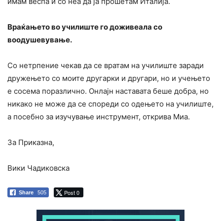
имам веспа и со неа да ја прошетам Италија.
Враќањето во училиште го доживеала со
воодушевување.
Со нетрпение чекав да се вратам на училиште заради
дружењето со моите другарки и другари, но и учењето
е сосема поразлично. Онлајн наставата беше добра, но
никако не може да се спореди со одењето на училиште,
а посебно за изучување инструмент, открива Миа.
За Приказна,
Вики Чадиковска
Post 0
Share
505