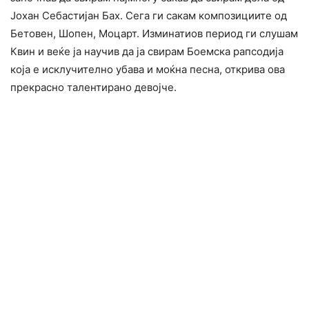
Јохан Себастијан Бах. Сега ги сакам композициите од
Бетовен, Шопен, Моцарт. Изминатиов период ги слушам
Квин и веќе ја научив да ја свирам Боемска рапсодија
која е исклучително убава и моќна песна, открива ова
прекрасно талентирано девојче.