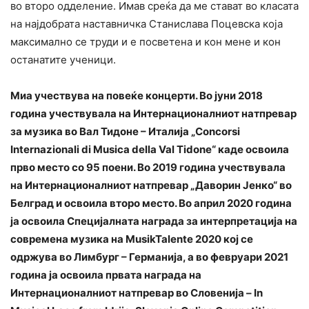
во второ одделение. Имав среќа да ме стават во класата
на најдобрата наставничка Станислава Поцевска која
максимално се труди и е посветена и кон мене и кон
останатите ученици.
Миа учествува на повеќе концерти. Во јуни 2018
година учествувала на Интернационалниот натпревар
за музика во Вал Тидоне – Италија „Concorsi
Internazionali di Musica della Val Tidone“ каде освоила
прво место со 95 поени. Во 2019 година учествувала
на Интернационалниот натпревар „Даворин Јенко“ во
Белград и освоила второ место. Во април 2020 година
ја освоила Специјалната награда за интерпретација на
современа музика на MusikTalente 2020 кој се
одржува во Лимбург – Германија, а во февруари 2021
година ја освоила првата награда на
Интернационалниот натпревар во Словенија – In