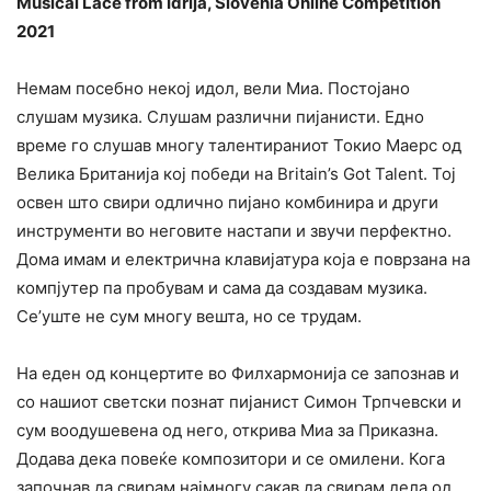
Musical Lace from Idrija, Slovenia Online Competition
2021
Немам посебно некој идол, вели Миа. Постојано
слушам музика. Слушам различни пијанисти. Едно
време го слушав многу талентираниот Токио Маерс од
Велика Британија кој победи на Britain’s Got Talent. Тој
освен што свири одлично пијано комбинира и други
инструменти во неговите настапи и звучи перфектно.
Дома имам и електрична клавијатура која е поврзана на
компјутер па пробувам и сама да создавам музика.
Се’уште не сум многу вешта, но се трудам.
На еден од концертите во Филхармонија се запознав и
со нашиот светски познат пијанист Симон Трпчевски и
сум воодушевена од него, открива Миа за Приказна.
Додава дека повеќе композитори и се омилени. Кога
започнав да свирам најмногу сакав да свирам дела од