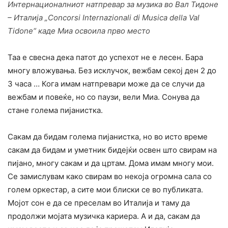
Интернационалниот натпревар за музика во Вал Тидоне
– Италија „Concorsi Internazionali di Musica della Val
Tidone“ каде Миа освоила прво место
Таа е свесна дека патот до успехот не е лесен. Бара
многу вложувања. Без исклучок, вежбам секој ден 2 до
3 часа … Кога имам натпревари може да се случи да
вежбам и повеќе, но со паузи, вели Миа. Сонува да
стане голема пијанистка.
Сакам да бидам голема пијанистка, но во исто време
сакам да бидам и уметник бидејќи освен што свирам на
пијано, многу сакам и да цртам. Дома имам многу мои.
Се замислувам како свирам во некоја огромна сала со
голем оркестар, а сите мои блиски се во публиката.
Мојот сон е да се преселам во Италија и таму да
продолжи мојата музичка кариера. А и да, сакам да