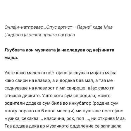
Онлајн-натпревар „Опус артист – Париз“ каде Миа
Џидрова ја освои првата награда
Љубовта кон музиката ја наследува од нејзината
мајка.
Уште како малечка постојано ја слушав мојата мајка
како свири на клавир, а и додека бев мал, а таа ме
седнуваше на клавирот и ми свиреше, а јас само ги
стискав дирките. Уште кога сум се родила, моите
родители додека сум била во инкубатор (родена сум
многу порано на 6 ипол месеци) ми пуштале постојано
музика, секаква … класична, рок, поп …, ни открива Миа.
Таа додава дека во музичкото одделение се запишала