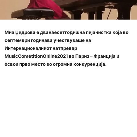
Миа Џидрова е дванаесетгодишна пијанистка која во
септември годинава учествуваше на
Интернационалниот натпревар
MusicCometitionOnline2021 во Париз – Франција и
освои прво место во огромна конкуренција.