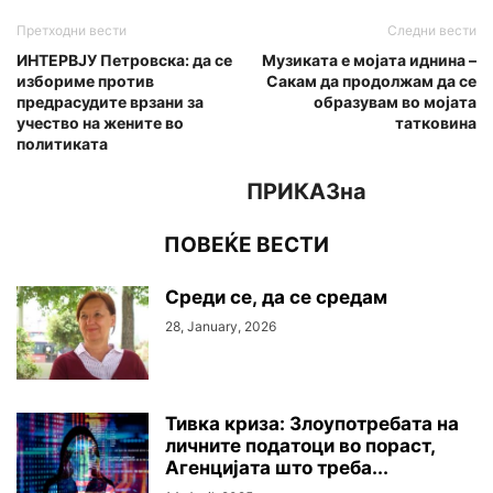
Претходни вести
Следни вести
ИНТЕРВЈУ Петровска: да се
Музиката е мојата иднина –
избориме против
Сакам да продолжам да се
предрасудите врзани за
образувам во мојата
учество на жените во
татковина
политиката
ПРИКАЗна
ПОВЕЌЕ ВЕСТИ
Среди се, да се средам
28, January, 2026
Тивка криза: Злоупотребата на
личните податоци во пораст,
Агенцијата што треба...