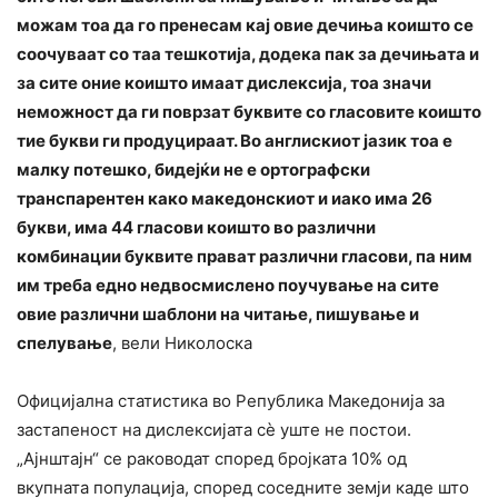
можам тоа да го пренесам кај овие дечиња коишто се
соочуваат со таа тешкотија, додека пак за дечињата и
за сите оние коишто имаат дислексија, тоа значи
неможност да ги поврзат буквите со гласовите коишто
тие букви ги продуцираат. Во англискиот јазик тоа е
малку потешко, бидејќи не е ортографски
транспарентен како македонскиот и иако има 26
букви, има 44 гласови коишто во различни
комбинации буквите прават различни гласови, па ним
им треба едно недвосмислено поучување на сите
овие различни шаблони на читање, пишување и
спелување
, вели Николоска
Официјална статистика во Република Македонија за
застапеност на дислексијата сè уште не постои.
„Ајнштајн“ се раководат според бројката 10% од
вкупната популација, според соседните земји каде што