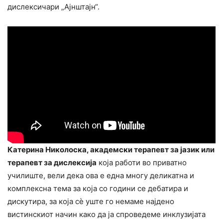
дислексичари „Ајнштајн“.
Катерина Николоска, академски терапевт за јазик или
терапевт за дислексија
која работи во приватно
училиште, вели дека ова е една многу деликатна и
комплексна тема за која со години се дебатира и
дискутира, за која сè уште го немаме најдено
вистинскиот начин како да ја спроведеме инклузијата