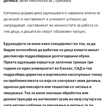
дечиња
, вели Николоска за „Приказна“.
Катерина додава дека едукацијата е најважна алатка за
да можат и наставникот и ученикот успешно да
напредуваат, наставникот во можностите за работа со
тие деца, а децата во својот образовен процес.
Едукацијата за мене како специјалист во тоа, за да
бидам оспособена да работам со деца коишто имаат
дислексија подразбираше долгогодишни обуки.
Првата едукација којашто ја започнав траеше три
години со еден универзитет во Канзас, САД и тоа
подразбира директно и вертикално насочување токму
на проблематиката со која се соочуваат овие дечиња,
односно дислексијата или тешкотии со читање и
пишување. Тоа за мене значеше обработка или
деконструкција на англискиот јазик во овој случај и на
сите негови шаблони за пишување и читање за да