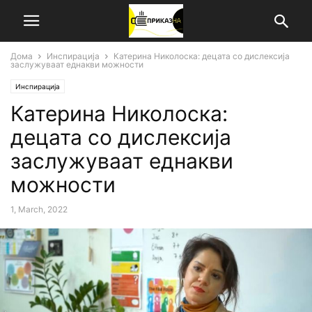
Дома
Инспирација
Катерина Николоска: децата со дислексија
заслужуваат еднакви можности
Инспирација
Катерина Николоска:
децата со дислексија
заслужуваат еднакви
можности
1, March, 2022