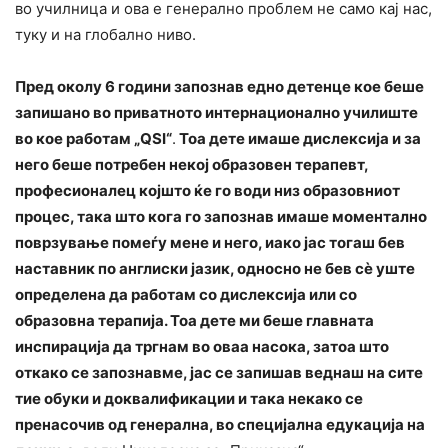
во училница и ова е генерално проблем не само кај нас,
туку и на глобално ниво.
Пред околу 6 години запознав едно детенце кое беше
запишано во приватното интернационално училиште
во кое работам „QSI“
.
Тоа дете имаше дислексија и за
него беше потребен некој образовен терапевт,
професионалец којшто ќе го води низ образовниот
процес, така што кога го запознав имаше моментално
поврзување помеѓу мене и него, иако јас тогаш бев
наставник по англиски јазик, односно не бев сè уште
определена да работам со дислексија или со
образовна терапија. Тоа дете ми беше главната
инспирација да тргнам во оваа насока, затоа што
откако се запознавме, јас се запишав веднаш на сите
тие обуки и доквалификации и така некако се
пренасочив од генерална, во специјална едукација на