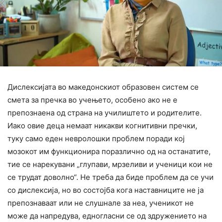
Дислексијата во македонскиот образовен систем се
смета за пречка во учењето, особено ако не е
препознаена од страна на училиштето и родителите.
Иако овие деца немаат никакви когнитивни пречки,
туку само еден невролошки проблем поради кој
мозокот им функционира поразлично од на останатите,
тие се нарекувани „глупави, мрзеливи и ученици кои не
се трудат доволно“. Не треба да биде проблем да се учи
со дислексија, но во состојба кога наставниците не ја
препознаваат или не слушнале за неа, ученикот не
може да напредува, едногласни се од здружението на