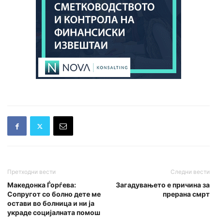
Претходни вести
Следни вести
Македонка Ѓорѓева:
Загадувањето е причина за
Сопругот со болно дете ме
прерана смрт
остави во болница и ни ја
украде социјалната помош