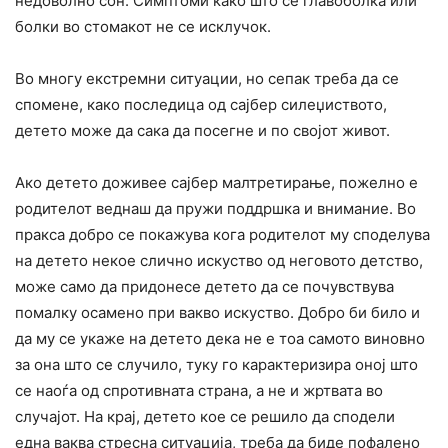
недоволно сон. Симптоми како што се главоболка или
болки во стомакот не се исклучок.
Во многу екстремни ситуации, но сепак треба да се
спомене, како последица од сајбер силеџиството,
детето може да сака да посегне и по својот живот.
Ако детето доживее сајбер малтретирање, пожелно е
родителот веднаш да пружи поддршка и внимание. Во
пракса добро се покажува кога родителот му споделува
на детето некое слично искуство од неговото детство,
може само да придонесе детето да се почувствува
помалку осамено при вакво искуство. Добро би било и
да му се укаже на детето дека не е тоа самото виновно
за она што се случило, туку го карактеризира оној што
се наоѓа од спротивната страна, а не и жртвата во
случајот. На крај, детето кое се решило да сподели
една ваква стресна ситуација, треба да биде пофалено