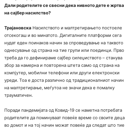
Дали родителите се свесни дека нивното дете е жртва
на сајбер насилство?
Трајановска
Насилството и малтретирањето постоеле
отсекогаш и во минатото. Дигиталните платформи сега
нудат еден поинаков начин за спроведување на таквото
однесување од страна на тие групи или поединци. Прво
треба да го дефинираме сајбер силеџиството – станува
збор за намерна и повторена штета само од страна на
компјутер, мобилни телефони или други електронски
уреди. Тоа е доста различно од традиционалниот начин
на малтретирање, меѓутоа не значи дека е помалку
трауматичен.
Поради пандемијата од Ковид-19 се наметна потребата
родителите да поминуваат повеќе време со своите деца
во домот и на тој начин можат повеќе да следат што тие