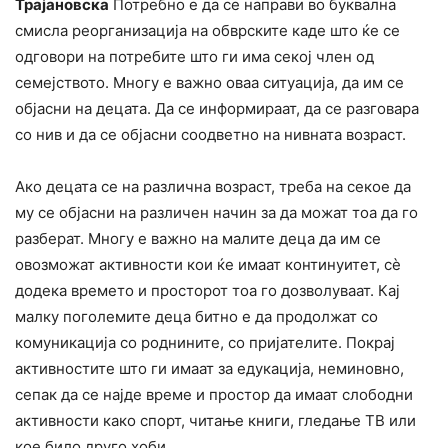
Трајановска
Потребно е да се направи во буквална
смисла реорганизација на обврските каде што ќе се
одговори на потребите што ги има секој член од
семејството. Многу е важно оваа ситуација, да им се
објасни на децата. Да се информираат, да се разговара
со нив и да се објасни соодветно на нивната возраст.
Ако децата се на различна возраст, треба на секое да
му се објасни на различен начин за да можат тоа да го
разберат. Многу е важно на малите деца да им се
овозможат активности кои ќе имаат континуитет, сè
додека времето и просторот тоа го дозволуваат. Кај
малку поголемите деца битно е да продолжат со
комуникација со роднините, со пријателите. Покрај
активностите што ги имаат за едукација, неминовно,
сепак да се најде време и простор да имаат слободни
активности како спорт, читање книги, гледање ТВ или
кое било друго хоби.