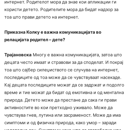
интернет. Родителот мора да знае кои апликации ги
користи детето. Родителите мора да бидат надзор за
тоа што прави детето на интернет.
Приказна Колку е важна комуникацијата во
релацијата родител – дете?
Трајановска
Многу е важна комуникацијата, затоа што
децата често имаат и стравови за да споделат. И покрај
тоа што сајбер силеџиството се случува на интернет,
последиците од тоа може да се чувствуваат насекаде.
Кај децата последиците можат да се задржат и подолго
време и тие можат да бидат од емотивна и од ментална
природа. Детето може да престане да сака ги прави
активностите во кои претходно уживало. Може да
чувствува гнев, лутина или засраменост. Може да има
симптоми и од физичка природа, како умор – заради