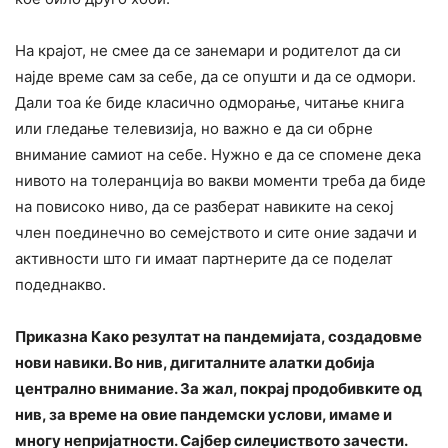
На крајот, не смее да се занемари и родителот да си
најде време сам за себе, да се опушти и да се одмори.
Дали тоа ќе биде класично одморање, читање книга
или гледање телевизија, но важно е да си обрне
внимание самиот на себе. Нужно е да се спомене дека
нивото на толеранција во вакви моменти треба да биде
на повисоко ниво, да се разберат навиките на секој
член поединечно во семејството и сите оние задачи и
активности што ги имаат партнерите да се поделат
подеднакво.
Приказна Како резултат на пандемијата, создадовме
нови навики. Во нив, дигиталните алатки добија
централно внимание. За жал, покрај продобивките од
нив, за време на овие
пандемски
услови, имаме и
многу непријатности. Сајбер силеџиството зачести.