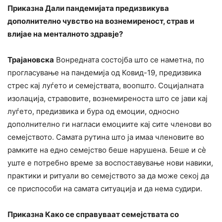
Приказна Дали пандемијата предизвикува
дополнително чувство на вознемиреност, страв и
влијае на менталното здравје?
Трајановска
Вонредната состојба што се наметна, по
прогласување на пандемија од Ковид-19, предизвика
стрес кај луѓето и семејствата, воопшто. Социјалната
изолација, стравовите, вознемиреноста што се јави кај
луѓето, предизвика и бура од емоции, односно
дополнително ги нагласи емоциите кај сите членови во
семејството. Самата рутина што ја имаа членовите во
рамките на едно семејство беше нарушена. Беше и сè
уште е потребно време за воспоставување нови навики,
практики и ритуали во семејството за да може секој да
се приспособи на самата ситуација и да нема судири.
Приказна Како
се справуваат семејствата со