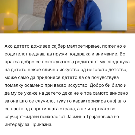
Ако детето доживее сајбер малтретирање, пожелно е
родителот веднаш да пружи поддршка и внимание. Во
пракса добро се покажува кога родителот му споделува
на детето некое слично искуство од неговото детство,
може само да придонесе детето да се почувствува
помалку осамено при вакво искуство. Добро би било и
да му се укаже на детето дека не е тоа самото виновно
за она што се случило, туку го карактеризира оној што
се наоѓа од спротивната страна, а не и жртвата во
случајот-изјави психологот Јасмина Трајановска во
интервју за Приказна.