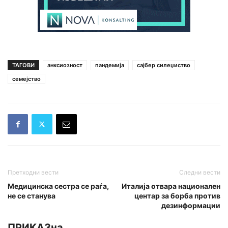
ТАГОВИ
анксиозност
пандемија
сајбер силеџиство
семејство
Претходни вести
Следни вести
Медицинска сестра се раѓа,
Италија отвара национален
не се станува
центар за борба против
дезинформации
ПРИКАЗна