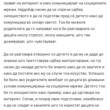
прават на интернет и како комуницираат на социјалните
мрежи. Најдобар начин да се спречи сајбер
силеџиството е да се подготви пред сè детето како да
комуницира во онлајн светот. Тоа би можеле
родителите да го направат кога би разговарале со
децата околу стресот, околу емоциите, што тие
доживуваат, што чувствуваат.
Да се разговара отворено со детето и да му се даде до
знаење што претставува сајбер малтретирање, на тој
начин до некаде детето би знаело како да се заштити и
како да постапи ако му се случи тоа искуство. Успешно
би било ако родителите вежбаат со децата во домашни
услови комуницирање на социјални мрежи. Детето тоа
би го искористило како пример, како да одговори на
интернет. Сепак, и покрај овие подготовки, неизбежно
е да се следат и каналите што ги користат децата на