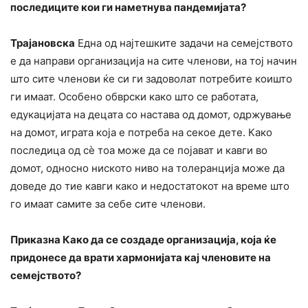
последиците кои ги наметнува пандемијата?
Трајановска
Една од најтешките задачи на семејството
е да направи организација на сите членови, на тој начин
што сите членови ќе си ги задоволат потребите коишто
ги имаат. Особено обврски како што се работата,
едукацијата на децата со настава од домот, одржување
на домот, играта која е потреба на секое дете. Како
последица од сè тоа може да се појават и кавги во
домот, односно ниското ниво на толеранција може да
доведе до тие кавги како и недостатокот на време што
го имаат самите за себе сите членови.
Приказна Како да се создаде организација, која ќе
придонесе да врати хармонијата кај членовите на
семејството?