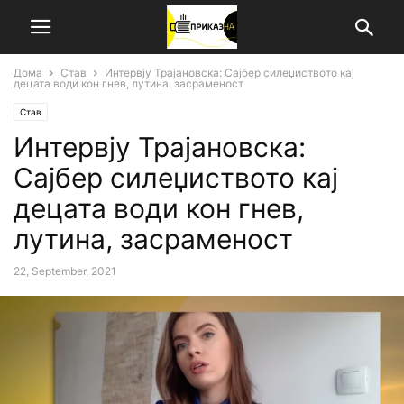
Дома
Став
Интервју Трајановска: Сајбер силеџиството кај
децата води кон гнев, лутина, засраменост
Став
Интервју Трајановска:
Сајбер силеџиството кај
децата води кон гнев,
лутина, засраменост
22, September, 2021