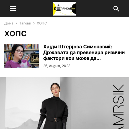
Дома
Тагови
ХОПС
ХОПС
Хајди Штерјова Симоновиќ:
Државата да превенира ризични
фактори кои може да...
25, August, 2023