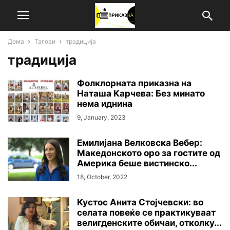
Дома
Тагови
традиција
традиција
Фолклорната приказна на
Наташа Карчева: Без минато
нема иднина
9, January, 2023
Емилијана Велковска Вебер:
Македонското оро за гостите од
Америка беше вистинско...
18, October, 2022
Кустос Анита Стојчевски: во
селата повеќе се практикуваат
велигденските обичаи, отколку...