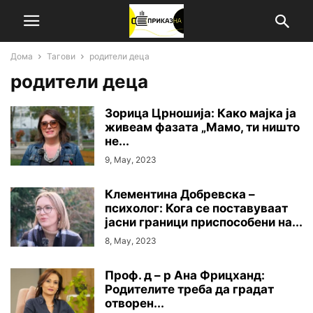
Дома
Тагови
родители деца
родители деца
Зорица Црношија: Како мајка ја
живеам фазата „Мамо, ти ништо
не...
9, May, 2023
Клементина Добревска –
психолог: Кога се поставуваат
јасни граници приспособени на...
8, May, 2023
Проф. д – р Ана Фрицханд:
Родителите треба да градат
отворен...