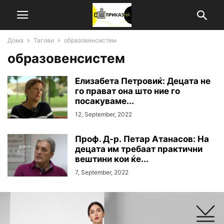
Дома
Тагови
образовенсистем
образовенсистем
Елизабета Петровиќ: Децата не
го прават она што ние го
посакуваме...
12, September, 2022
Проф. Д-р. Петар Атанасов: На
децата им требаат практични
вештини кои ќе...
7, September, 2022