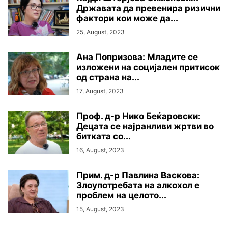
Државата да превенира ризични
фактори кои може да...
25, August, 2023
Ана Попризова: Младите се
изложени на социјален притисок
од страна на...
17, August, 2023
Проф. д-р Нико Беќаровски:
Децата се најранливи жртви во
битката со...
16, August, 2023
Прим. д-р Павлина Васкова:
Злоупотребата на алкохол е
проблем на целото...
15, August, 2023