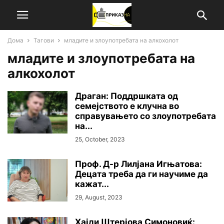
Дома
Тагови
младите и злоупотребата на алкохолот
младите и злоупотребата на
алкохолот
Драган: Поддршката од
семејството е клучна во
справувањето со злоупотребата
на...
25, October, 2023
Проф. Д-р Лилјана Игњатова:
Децата треба да ги научиме да
кажат...
29, August, 2023
Хајди Штерјова Симоновиќ: