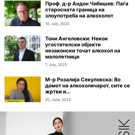
Проф. д-р Андон Чибишев: Паѓа
старосната граница на
злоупотреба на алкохолот
10, July, 2023
Тони Ангеловски: Некои
угостителски објекти
незаконски точат алкохол на
малолетници
7, July, 2023
М-р Розалија Секуловска: Во
домот на алкохоличарот, сите се
жртви и...
20, June, 2023