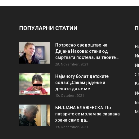
ПОПУЛАРНИ СТАТИИ
П
Потресно сведоштво на
Н
Дијана Накова: стани од
И
смртната постела, на твоите...
28, November, 2021
И
С
Најмногу болат детските
солзи: „Сакам јадење и
В
децата да не ме...
И
10, October, 2021
Б
БИЛЈАНА БЛАЖЕВСКА: По
М
пазарите се молам за скапана
храна само да...
19, December, 2021