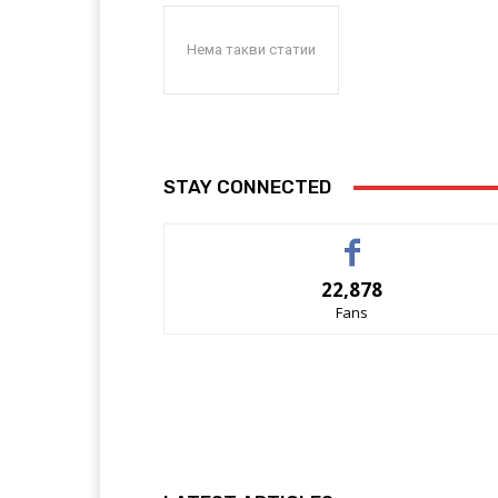
Нема такви статии
STAY CONNECTED
22,878
Fans