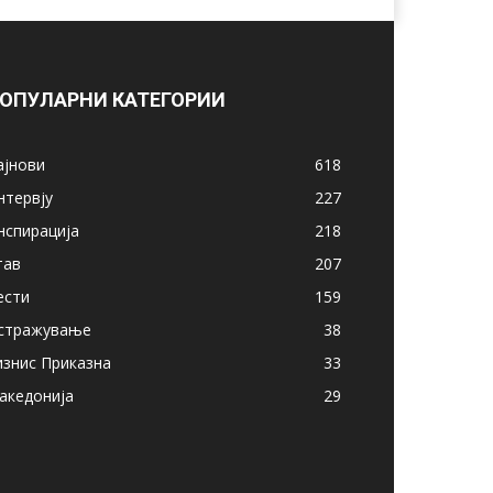
ОПУЛАРНИ КАТЕГОРИИ
ајнови
618
нтервју
227
нспирација
218
тав
207
ести
159
стражување
38
изнис Приказна
33
акедонија
29