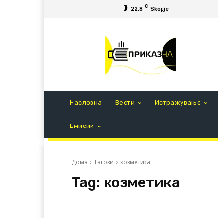
C
22.8
Skopje
Насловна
Вести
Истражување
Емисии
Дома
Тагови
козметика
Tag:
козметика