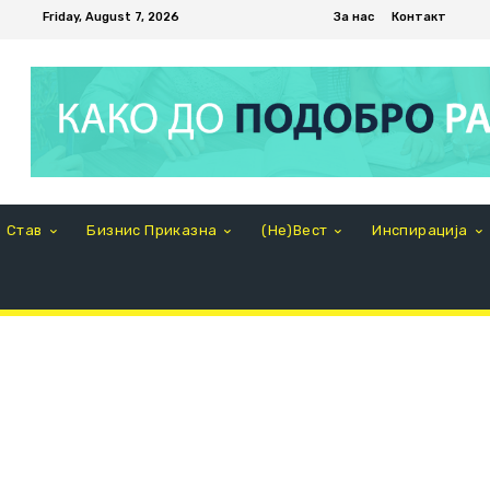
Friday, August 7, 2026
За нас
Контакт
Став
Бизнис Приказна
(Не)Вест
Инспирација