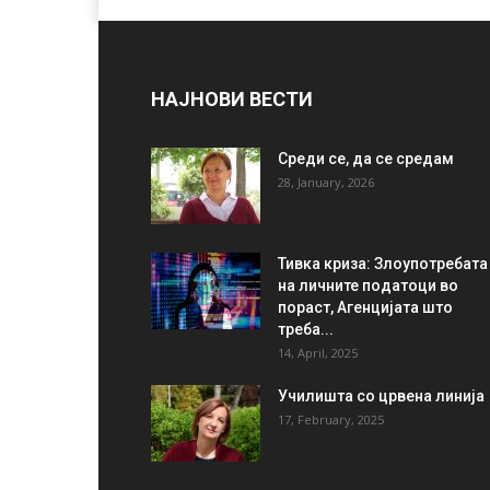
НАЈНОВИ ВЕСТИ
Среди се, да се средам
28, January, 2026
Тивка криза: Злоупотребата
на личните податоци во
пораст, Агенцијата што
треба...
14, April, 2025
Училишта со црвена линија
17, February, 2025