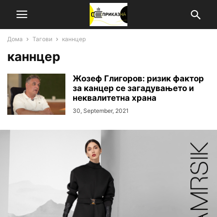
Дома
Тагови
каннцер
каннцер
Жозеф Глигоров: ризик фактор
за канцер се загадувањето и
неквалитетна храна
30, September, 2021