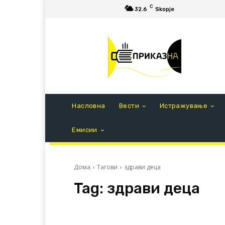
C
32.6
Skopje
Насловна
Вести
Истражување
Емисии
Дома
Тагови
здрави деца
Tag:
здрави деца