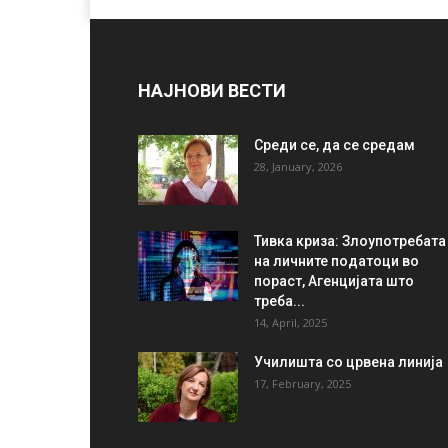
НАЈНОВИ ВЕСТИ
Среди се, да се средам
28, January, 2026
Тивка криза: Злоупотребата
на личните податоци во
пораст, Агенцијата што
треба...
14, April, 2025
Училишта со црвена линија
17, February, 2025