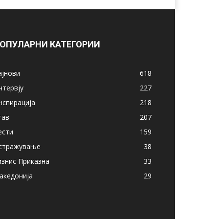
ОПУЛАРНИ КАТЕГОРИИ
ајнови
618
нтервју
227
нспирација
218
тав
207
ести
159
стражување
38
изнис Приказна
33
акедонија
29