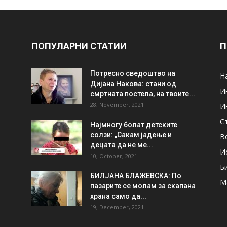
ПОПУЛАРНИ СТАТИИ
П
Потресно сведоштво на
Н
Дијана Накова: стани од
И
смртната постела, на твоите...
28, November, 2021
И
С
Најмногу болат детските
солзи: „Сакам јадење и
В
децата да не ме...
И
10, October, 2021
Б
БИЛЈАНА БЛАЖЕВСКА: По
М
пазарите се молам за скапана
храна само да...
19, December, 2021