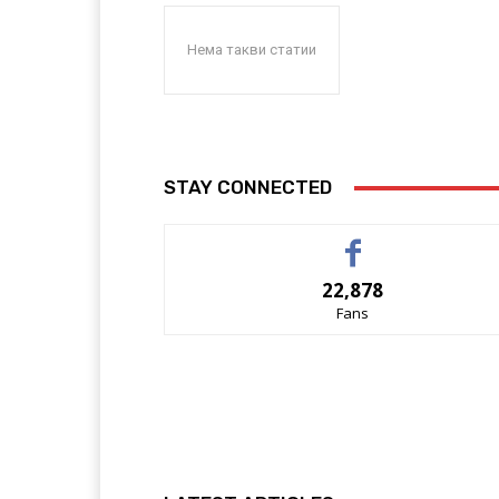
Нема такви статии
STAY CONNECTED
22,878
Fans