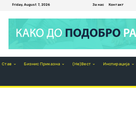
Friday, August 7, 2026
За нас
Контакт
Став
Бизнис Приказна
(Не)Вест
Инспирација