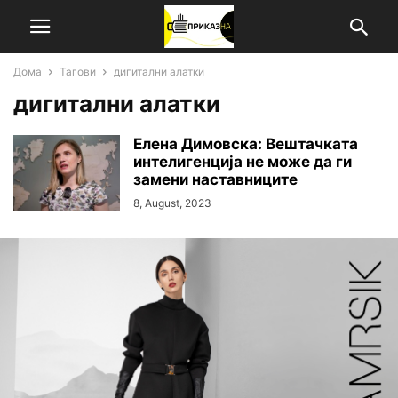
Дома
Тагови
дигитални алатки
дигитални алатки
Елена Димовска: Вештачката
интелигенција не може да ги
замени наставниците
8, August, 2023