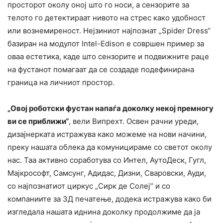
просторот околу оној што го носи, а сензорите за
телото го детектираат нивото на стрес како удобност
или вознемиреност. Нејзиниот најпознат „Spider Dress“
базиран на модулот Intel-Edison е совршен пример за
оваа естетика, каде што сензорите и подвижните раце
на фустанот помагаат да се создаде подефинирана
граница на личниот простор.
„Овој роботски фустан напаѓа доколку некој премногу
ви се приближи“
, вели Випрехт. Освен рачни уреди,
дизајнерката истражува како можеме на нови начини,
преку нашата облека да комуницираме со светот околу
нас. Таа активно соработува со Интел, АутоДеск, Гугл,
Мајкрософт, Самсунг, Адидас, Дизни, Сваровски, Ауди,
со најпознатиот циркус „Сирк де Солеј“ и со
компаниите за 3Д печатење, додека истражува како би
изгледала нашата иднина доколку продолжиме да ја