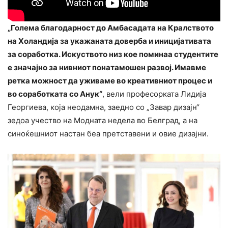
„Голема благодарност до Амбасадата на Кралството
на Холандија за укажаната доверба и иницијативата
за соработка. Искуството низ кое поминаа студентите
е значајно за нивниот понатамошен развој. Имавме
ретка можност да уживаме во креативниот процес и
во соработката со Анук“
, вели професорката Лидија
Георгиева, која неодамна, заедно со „Завар дизајн“
зедоа учество на Модната недела во Белград, а на
синоќешниот настан беа претставени и овие дизајни.