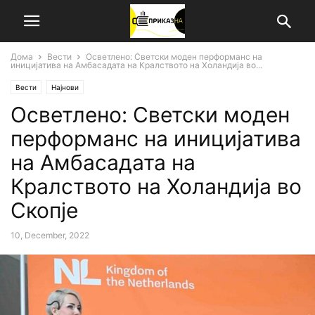
Дома
Вести
Oсветлено: Светски моден перформанс на
иницијатива на Амбасадата на Кралството на Холандија во...
Вести
Најнови
Oсветлено: Светски моден
перформанс на иницијатива
на Амбасадата на
Кралството на Холандија во
Скопје
10, December, 2022