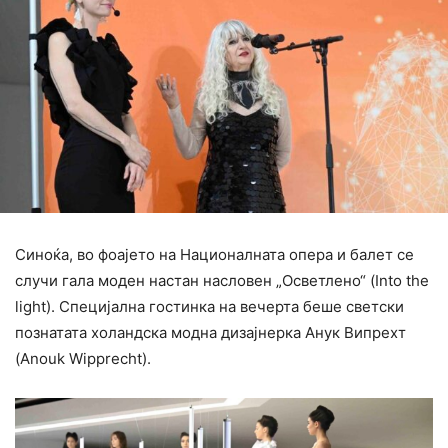
Синоќа, во фоајето на Националната опера и балет се
случи гала моден настан насловен „Осветлено“ (Into the
light). Специјална гостинка на вечерта беше светски
познатата холандска модна дизајнерка Анук Випрехт
(Anouk Wipprecht).