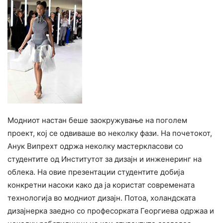
Модниот настан беше заокружување на поголем
проект, кој се одвиваше во неколку фази. На почетокот,
Анук Випрехт одржа неколку мастеркласови со
студентите од Институтот за дизајн и инженеринг на
облека. На овие презентации студентите добија
конкретни насоки како да ја користат современата
технологија во модниот дизајн. Потоа, холандската
дизајнерка заедно со професорката Георгиева одржаа и