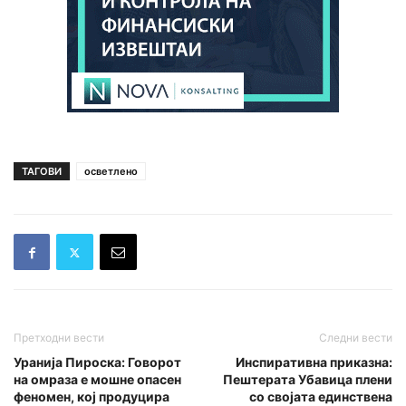
ТАГОВИ
осветлено
Претходни вести
Следни вести
Уранија Пироска: Говорот
Инспиративна приказна:
на омраза е мошне опасен
Пештерата Убавица плени
феномен, кој продуцира
со својата единствена