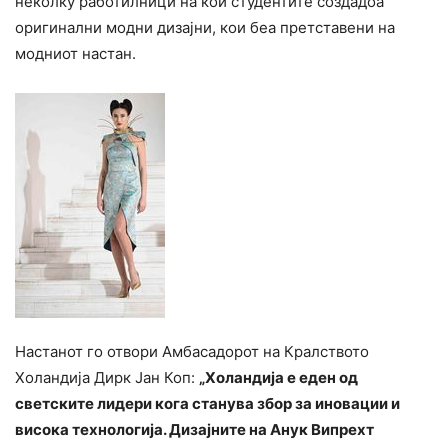
неколку работилници на кои студентите создадоа
оригинални модни дизајни, кои беа претставени на
модниот настан.
Настанот го отвори Амбасадорот на Кралството
Холандија Дирк Јан Коп:
„Холандија е еден од
светските лидери кога станува збор за иновации и
висока технологија. Дизајните на Анук Випрехт