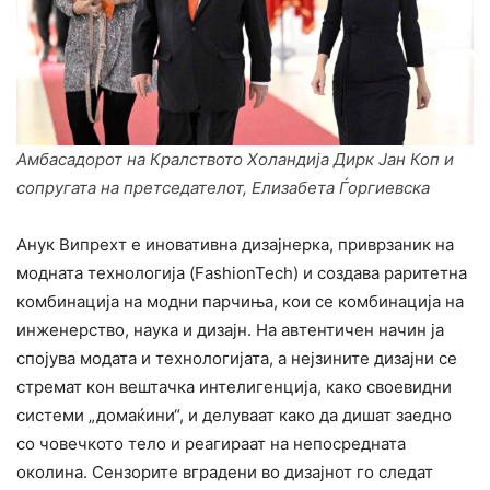
Амбасадорот на Кралството Холандија Дирк Јан Коп и
сопругата на претседателот,
Елизабета Ѓоргиевска
Анук Випрехт е иновативна дизајнерка, приврзаник на
модната технологија (FashionTech) и создава раритетна
комбинација на модни парчиња, кои се комбинација на
инженерство, наука и дизајн. На автентичен начин ја
спојува модата и технологијата, а нејзините дизајни се
стремат кон вештачка интелигенција, како своевидни
системи „домаќини“, и делуваат како да дишат заедно
со човечкото тело и реагираат на непосредната
околина. Сензорите вградени во дизајнот го следат