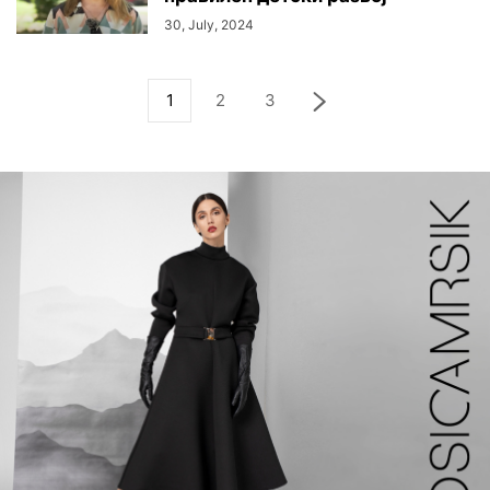
30, July, 2024
1
2
3