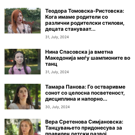
Теодора Томовска-Ристовска:
Кога имаме родители со
различни родителски стилови,
децата стануваат...
31, July, 2024
Нина Спасовска ја вметна
Македонија меѓу шампионите во
танц
31, July, 2024
Тамара Панова: Го остваривме
сонот со целосна посветеност,
дисциплина и напорно...
30, July, 2024
Вера Сретенова Симјановска:
Танцувањето придонесува за
правилен детски развој