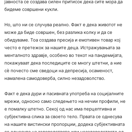
јавноста се создава силен притисок дека сите мора да
бидеме совршени кукли.
Но, што ни се случува реално. Факт е дека животот не
може да биде совршен, без разлика колку и да се
обидуваме. Тоа создава пресија и емотивен товар кој
често е претежок за нашите деца. Истражувањата за
менталното здравје, особено во текот на пандемијата,
покажуваат дека последиците се многу штетни, а ние
сè почесто сме сведоци на депресија, осаменост,
намалена самодоверба, силно незадоволство.
Факт е дека дури и пасивната употреба на социјалните
мрежи, односно само следењето на нечии профили, не
е помалку штетно. Секој од нас има перцептивна и
субјективна слика за своето тело. Првата се однесува
на нашите вистински пропорции, додека субјективната
се однесува на задоволството или незадоволството од