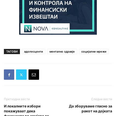
ТАГОВИ
адолесценти
ментално здравје
социјални мрежи
Претходни вести
Следни вести
И локалните избори
Да зборуваме гласно за
покажуваат дека
ракот на дојката
функциите во земјава се