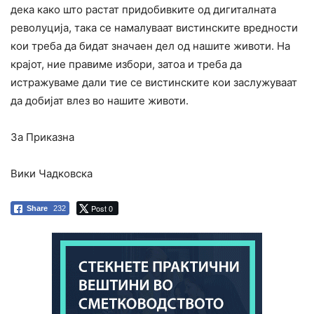
дека како што растат придобивките од дигиталната
револуција, така се намалуваат вистинските вредности
кои треба да бидат значаен дел од нашите животи. На
крајот, ние правиме избори, затоа и треба да
истражуваме дали тие се вистинските кои заслужуваат
да добијат влез во нашите животи.
За Приказна
Вики Чадковска
Post 0
Share
232