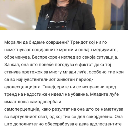
Мора ли да бидеме совршени? Трендот кој ни го
наметнуваат социјалните мрежи и онлајн медиумите,
обременува. Беспрекорен изглед во секоја ситуација.
За жал, она што повеќе погодува е фактот дека тој
станува претежок за многу млади луѓе, особено тие кои
се во најчувствителниот животен период-
адолесценцијата. Тинејџерите ни се исправени пред
тренд на недостижен идеал на убавина. Младите луѓе
имаат лоша самодоверба и
самоперцепција, како резултат на она што се наметнува
во виртуелниот свет, од кој тие се дел секојдневно. Она
што дополнително обесхрабрува е дека адолесцентите