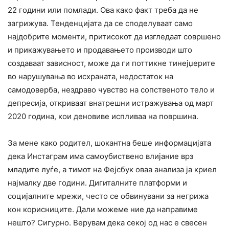
22 години или помлади. Ова како факт треба да не
загрижува. Тенденцијата да се споделуваат само
најдобрите моменти, притисокот да изгледаат совршено
и прикажувањето и продавањето производи што
создаваат зависност, може да ги поттикне тинејџерите
во нарушувања во исхраната, недостаток на
самодоверба, нездраво чувство на сопственото тело и
депресија, откриваат внатрешни истражувања од март
2020 година, кои деновиве испливаа на површина.
За мене како родител, шокантна беше информацијата
дека Инстаграм има самоубиствено влијание врз
младите луѓе, а тимот на Фејсбук оваа анализа ја криел
најмалку две години. Дигиталните платформи и
социјалните мрежи, често се обвинувани за негрижа
кон корисниците. Дали можеме ние да направиме
нешто? Сигурно. Верувам дека секој од нас е свесен