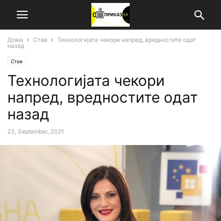
Дома
Став
Технологијата чекори напред, вредностите одат
назад
Став
Технологијата чекори
напред, вредностите одат
назад
23, September, 2021