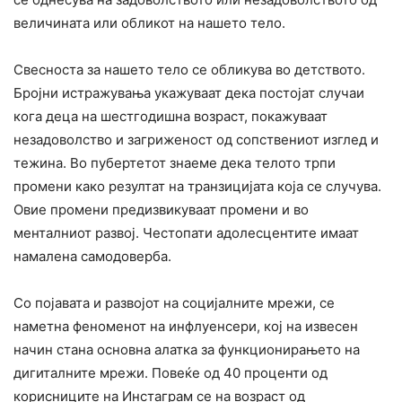
величината или обликот на нашето тело.
Свесноста за нашето тело се обликува во детството.
Бројни истражувања укажуваат дека постојат случаи
кога деца на шестгодишна возраст, покажуваат
незадоволство и загриженост од сопствениот изглед и
тежина. Во пубертетот знаеме дека телото трпи
промени како резултат на транзицијата која се случува.
Овие промени предизвикуваат промени и во
менталниот развој. Честопати адолесцентите имаат
намалена самодоверба.
Со појавата и развојот на социјалните мрежи, се
наметна феноменот на инфлуенсери, кој на извесен
начин стана основна алатка за функционирањето на
дигиталните мрежи. Повеќе од 40 проценти од
корисниците на Инстаграм се на возраст од