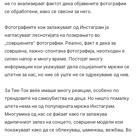
не го анализираат фактот дека објавените фотографии
се обработени, иако се свесни за него.
Фотографиите кои залажуваат од Инстаграм ја
нагласуваат леснотијата на позирањето во
„совршените“ фотографии. Реално, факт е дека за
совршена, лажно-спонтана фотографија, неопходен е
силен напор и многу време. Постојат многу
информации кои укажуваат дела социјалните мрежи се
штетни за нас, но ние сè уште не се одрекуваме од нив.
За Тик-Ток веќе имаше многу реакции, особено по
трендовите на самоубиства на деца. Но ништо помалку
штета нема ни од популарната мрежа Инстаграм.
Многумина од нас се фаќаат како ги залажува
идиличниот залез на сонцето, совршени модели кои
покажуваат како да се облекуваш, шминкаш, вежбаш. Во