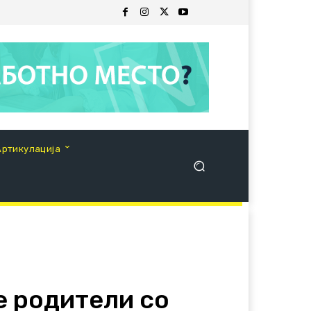
Артикулација
е родители со