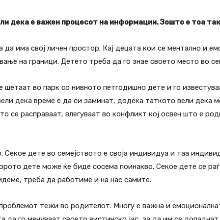
ели дека е важен процесот на информации. Зошто е тоа та
 да има свој личен простор. Кај децата кои се ментално и ем
вање на граници. Детето треба да го знае своето место во се
 шетаат во парк со нивното петгодишно дете и го известуваат
а вели дека време е да си заминат, додека таткото вели дека 
о се расправаат, влегуваат во конфликт кој освен што е род
. Секое дете во семејството е своја индивидуа и таа индивид
торото дете може ќе биде сосема поинакво. Секое дете се раѓ
деме, треба да работиме и на нас самите.
 проблемот тежи во родителот. Многу е важна и емоционална
 да го менуваат своето вистинско јас, за да им се допаднат