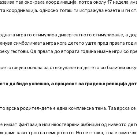
развива таа око-рака координација, потоа околу 17 недела и
та координација, односно тогаш ги истражува нозете и ги ста
бодната игра го стимулира дивергентното стимулирање, а дод
танува симболичката игра кога детето уште пред првата годи
реку гестови. Од првата до втората година имаме игри со пр
ретставува основа за стекнување на детето со базични искус
ето да биде успешно, а процесот за градење релација де
 врска родител-дете е една комплексна тема. Таа врска се 
 имаат фантазија или неостварени амбиции од нивното детст
гледаме како трон на семејството. Но не е така, тоа е само чл