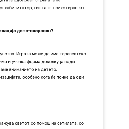
ецата ја одбираат страната на
и рехабилитатор, гешталт-психотерапевт
релација дете-возрасен?
чувства. Играта може да има терапевтско
 има и учечка форма доколку ја води
ваме вниманието на детето,
зацијата, особено кога ќе почне да оди
ражува светот со помош на сетилата, со