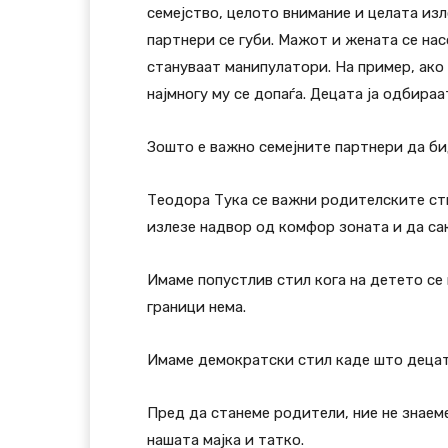
семејство, целото внимание и целата изл
партнери се губи. Мажот и жената се на
стануваат манипулатори. На пример, ако м
најмногу му се допаѓа. Децата ја одбира
Зошто е важно семејните партнери да б
Теодора Тука се важни родителските сти
излезе надвор од комфор зоната и да сак
Имаме попустлив стил кога на детето се 
граници нема.
Имаме демократски стил каде што децата
Пред да станеме родители, ние не знаеме
нашата мајка и татко.