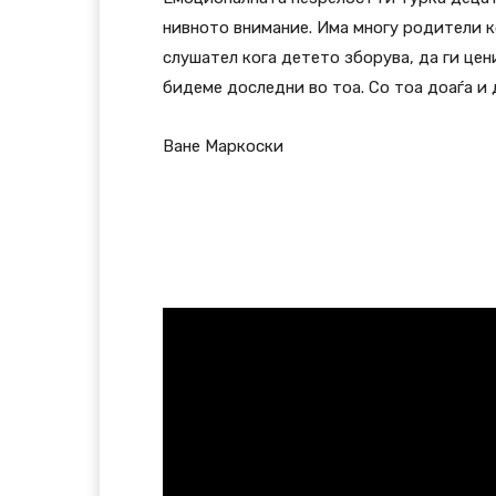
нивното внимание. Има многу родители ко
слушател кога детето зборува, да ги цен
бидеме доследни во тоа. Со тоа доаѓа и 
Ване Маркоски