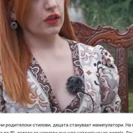
ни родителски стилови, децата стануваат манипулатори. На 