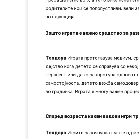
треба да легне во 9, а тато вика нека ле
родителите кои се попопустливи, вели з
во едукација.
Зошто играта е важно средство за разв
Теодора
Играта претставува медиум, сре
дејство кога детето се справува со неко
терапевт или да го зацврстува односот 
самостојноста, детето вежба самодоверба
во градинка. Играта е многу важен проце
Според возраста какви видови игри т
Теодора
Игрите започнуваат уште од мом