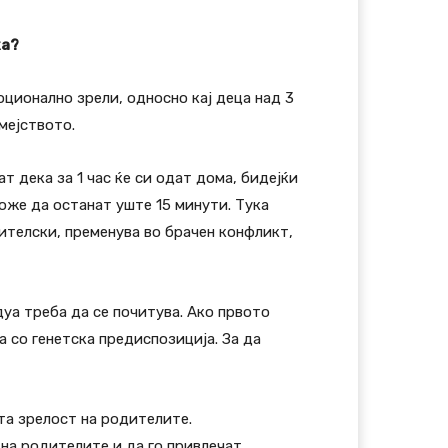
ка?
оционално зрели, односно кај деца над 3
мејството.
 дека за 1 час ќе си одат дома, бидејќи
може да останат уште 15 минути. Тука
ителски, пременува во брачен конфликт,
уа треба да се почитува. Ако првото
а со генетска предиспозиција. За да
та зрелост на родителите.
 на родителите и да го привлечат