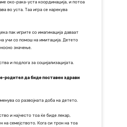
маме око-рака-уста координација, и потоа
ва во уста. Таа игра се нарекува
ека пак игрите со имагинација даваат
на учи со помош на имитација. Детето
еносно значење.
тва и подлога за социјализацијата.
те-родител да биде поставен здрави
менува со развојната доба на детето.
во и најчесто тоа ќе биде лекар,
ен на семејството. Кога си трон на тоа