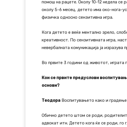
помош на рацете. Околу 10-12 недела се 
околу 5-6 месец, детето има око-нога-ус
физичка односно сензитивна игра.
Кога детето е веќе ментално зрело, сло
креативност. По сензитивната игра, нас
невербалната комуникација ја изразува п
Во првите 3 години од животот, играта п
Кои се првите предуслови воспитувањ
основи?
Теодора
Воспитувањето како и градењето
Обично детето штом се роди, родителите
адвокат итн. Детето кога ќе се роди, го 