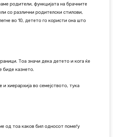
уваме родители, функцијата на брачните
ели со различни родителски стилови,
легне во 10, детето го користи она што
аници. Тоа значи дека детето и кога ќе
е биде казнето.
 и хиерархија во семејството, тука
ме од тоа каков бил односот помеѓу