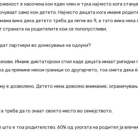
оженост е насочена кон еден член и тука најчесто кога стан
сочуваат само кон детето. Најчесто децата кога имаме родит
ама вика дека детето треба да легне во 9, а тато вика нека 
ат страната на родителите кои се попопустливи.
идат партнери во донесување на одлуки?
лови. Имаме диктаторски стил каде децата имаат ригидни гр
а да премине некои граници со другарчето, тоа смета дека ќ
му е дозволено. Детето нема доволно внимание, ограничување
 треба да го знаат своето место во семејството.
 што е тоа родителство. 60% од улогата на родител ја влече