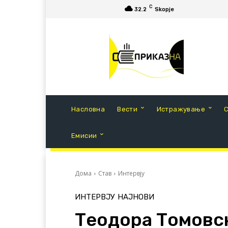
C
32.2
Skopje
Насловна
Вести
Истражување
Емисии
Дома
Став
Интервју
ИНТЕРВЈУ
НАЈНОВИ
Теодора Томовск