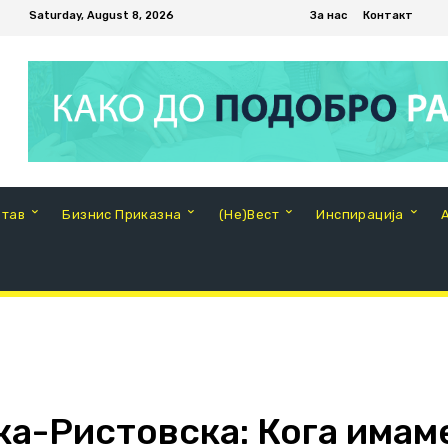
Saturday, August 8, 2026
За нас
Контакт
Став
Бизнис Приказна
(Не)Вест
Инспирација
а-Ристовска: Кога имам