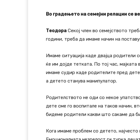
Во градењето на семејни релации се в
Теодора
Секој член во семејството треба
години, треба да имаме начин на поставу
Имаме ситуација каде двајца родители се
ќе им дојде тетката. По тој час, мајкат
имаме судир каде родителите пред детет
а детето станува манипулатор.
Родителството не оди со некое упатство
дете сме го воспитале на таков начин, в
бидеме родители какви што сакаме да би
Кога имаме проблем со детето, најчесто
Емоционалната незрелост ги турка децата