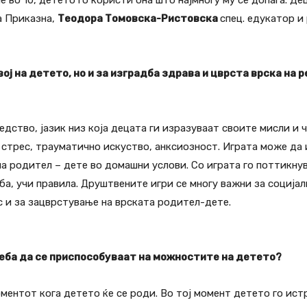
гне во 10, детето го користи она што најмногу му се допаѓа. Д
а Приказна,
Теодора Томовска-Ристовска
спец. едукатор 
ој на детето, но и за изградба здрава и цврста врска на 
дство, јазик низ која децата ги изразуваат своите мисли и 
ј стрес, трауматично искуство, анксиозност. Играта може да
на родител – дете во домашни услови. Со играта го поттикну
, учи правила. Друштвените игри се многу важни за социјали
с и за зацврстување на врската родител-дете.
реба да се приспособуваат на можностите на детето?
ентот кога детето ќе се роди. Во тој момент детето го ист