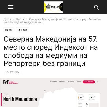
Дома
Вести
Северна Македонија на 57. место според Индексот
на слобода на медиуми на...
Вести
Најнови
Северна Македонија на 57.
место според Индексот на
слобода на медиуми на
Репортери без граници
3, May, 2022