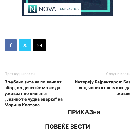
Претходни вести
Следни вести
Вљубениците на пишаниот
Интервју Бајрактаров: Без
збор, од денес ќе може да
сон, човекот не може да
уживаат во книгата
живее
„Јазикот е чудна ѕверка“ на
Марина Костова
ПРИКАЗна
ПОВЕЌЕ ВЕСТИ