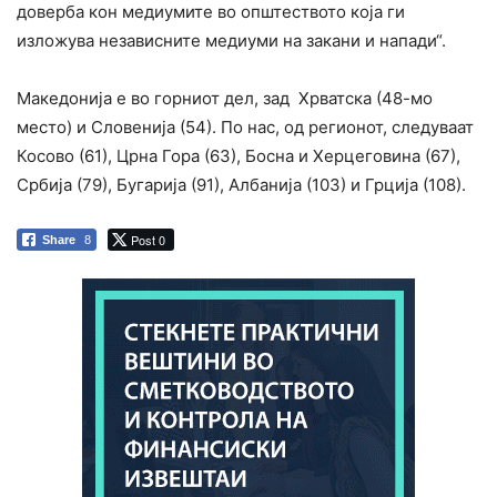
доверба кон медиумите во општеството која ги
изложува независните медиуми на закани и напади“.
Македонија е во горниот дел, зад Хрватска (48-мо
место) и Словенија (54). По нас, од регионот, следуваат
Косово (61), Црна Гора (63), Босна и Херцеговина (67),
Србија (79), Бугарија (91), Албанија (103) и Грција (108).
Post 0
Share
8