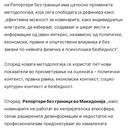
на Репортери без граници има целосно променета
методологија, која сега слободата ја дефинира како:
„ефективна можност за новинарите, како индивидуалци
или групи, да избираат, создаваат и шират вести и
информации од јавен интерес, независно од политички,
економски, правни и општествени влијанија и без
закани по нивната физичка и психолошка безбедност“.
Според новата методологија се користат пет нови
показатели во пресметување на оценката – политички
контекст, правна рамка, економски контекст, социо-
културен контекст и безбедност.
Според
Репортери без грани
ци во Македонија
„иако
новинарите не работат во непријателска атмосфера,
сепак раширените дезинформации и недостаток на
професионализам придонесуваат во намалената