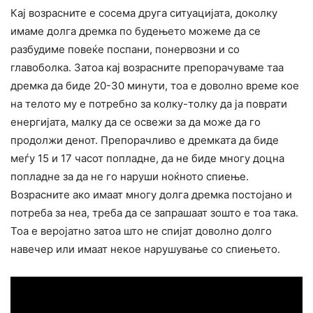
Кај возрасните е сосема друга ситуацијата, доколку
имаме долга дремка по будењето можеме да се
разбудиме повеќе поспани, понервозни и со
главоболка. Затоа кај возрасните препорачуваме таа
дремка да биде 20-30 минути, тоа е доволно време кое
на телото му е потребно за колку-толку да ја поврати
енергијата, малку да се освежи за да може да го
продолжи денот. Препорачливо е дремката да биде
меѓу 15 и 17 часот попладне, да не биде многу доцна
попладне за да не го наруши ноќното спиење.
Возрасните ако имаат многу долга дремка постојано и
потреба за неа, треба да се запрашаат зошто е тоа така.
Тоа е веројатно затоа што не спијат доволно долго
навечер или имаат некое нарушување со спиењето.