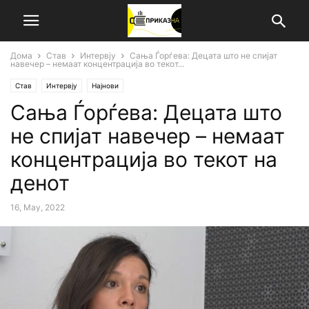
Дома
Став
Интервју
Сања Ѓорѓева: Децата што не спијат
навечер – немаат концентрација во текот...
Став
Интервју
Најнови
Сања Ѓорѓева: Децата што
не спијат навечер – немаат
концентрација во текот на
денот
16, May, 2022