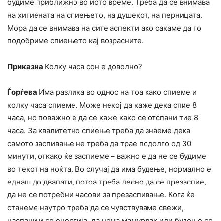
будиме приближно во исто време. Треба да се внимава
на хигиената на спиењето, на душекот, на перницата.
Мора да се внимава на сите аспекти ако сакаме да го
подобриме спиењето кај возрасните.
Приказна
Колку часа сон е доволно?
Ѓорѓева
Има разлика во однос на тоа како спиеме и
колку часа спиеме. Може некој да каже дека спие 8
часа, но поважно е да се каже како се отспани тие 8
часа. За квалитетно спиење треба да знаеме дека
самото заспивање не треба да трае подолго од 30
минути, откако ќе заспиеме – важно е да не се будиме
во текот на ноќта. Во случај да има будење, нормално е
еднаш до двапати, потоа треба лесно да се презаспие,
да не се потребни часови за презаспивање. Кога ќе
станеме наутро треба да се чувствуваме свежи,
наспани и со енергија, да нема мамурлак или будење со