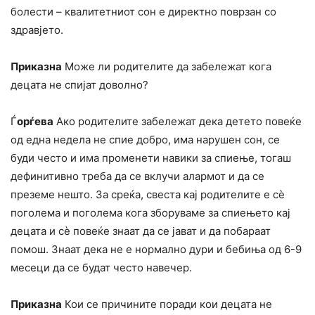
болести – квалитетниот сон е директно поврзан со
здравјето.
Приказна
Може ли родителите да забележат кога
децата не спијат доволно?
Ѓ
орѓева
Ако родителите забележат дека детето повеќе
од една недела не спие добро, има нарушен сон, се
буди често и има променети навики за спиење, тогаш
дефинитивно треба да се вклучи алармот и да се
преземе нешто. За среќа, свеста кај родителите е сè
поголема и поголема кога зборуваме за спиењето кај
децата и сè повеќе знаат да се јават и да побараат
помош. Знаат дека не е нормално дури и бебиња од 6-9
месеци да се будат често навечер.
Приказна
Кои се причините поради кои децата не