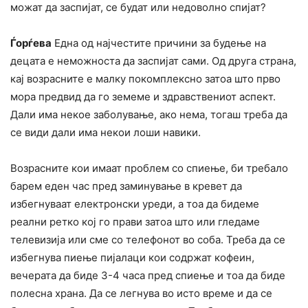
можат да заспијат, се будат или недоволно спијат?
Ѓорѓева
Една од најчестите причини за будење на
децата е неможноста да заспијат сами. Од друга страна,
кај возрасните е малку покомплексно затоа што прво
мора предвид да го земеме и здравствениот аспект.
Дали има некое заболување, ако нема, тогаш треба да
се види дали има некои лоши навики.
Возрасните кои имаат проблем со спиење, би требало
барем еден час пред заминување в кревет да
избегнуваат електронски уреди, а тоа да бидеме
реални ретко кој го прави затоа што или гледаме
телевизија или сме со телефонот во соба. Треба да се
избегнува пиење пијалаци кои содржат кофеин,
вечерата да биде 3-4 часа пред спиење и тоа да биде
полесна храна. Да се легнува во исто време и да се