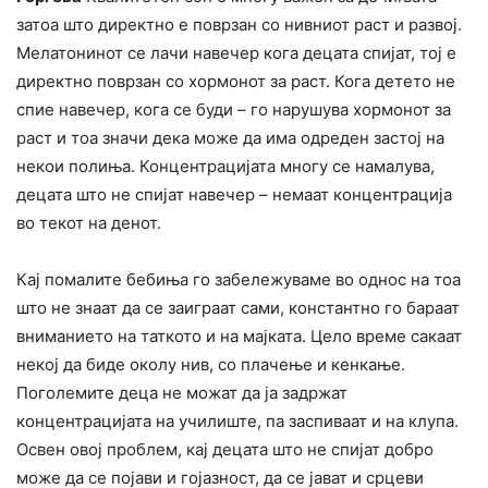
затоа што директно е поврзан со нивниот раст и развој.
Мелатонинот се лачи навечер кога децата спијат, тој е
директно поврзан со хормонот за раст. Кога детето не
спие навечер, кога се буди – го нарушува хормонот за
раст и тоа значи дека може да има одреден застој на
некои полиња. Концентрацијата многу се намалува,
децата што не спијат навечер – немаат концентрација
во текот на денот.
Кај помалите бебиња го забележуваме во однос на тоа
што не знаат да се заиграат сами, константно го бараат
вниманието на таткото и на мајката. Цело време сакаат
некој да биде околу нив, со плачење и кенкање.
Поголемите деца не можат да ја задржат
концентрацијата на училиште, па заспиваат и на клупа.
Освен овој проблем, кај децата што не спијат добро
може да се појави и гојазност, да се јават и срцеви