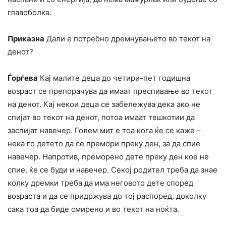
главоболка.
Приказна
Дали е потребно дремнувањето во текот на
денот?
Ѓорѓева
Кај малите деца до четири-пет годишна
возраст се препорачува да имаат преспивање во текот
на денот. Кај некои деца се забележува дека ако не
спијат во текот на денот, потоа имаат тешкотии да
заспијат навечер. Голем мит е тоа кога ќе се каже –
нека го детето да се премори преку ден, за да спие
навечер. Напротив, преморено дете преку ден кое не
спие, ќе се буди и навечер. Секој родител треба да знае
колку дремки треба да има неговото дете според
возраста и да се придржува до тој распоред, доколку
сака тоа да биде смирено и во текот на ноќта.