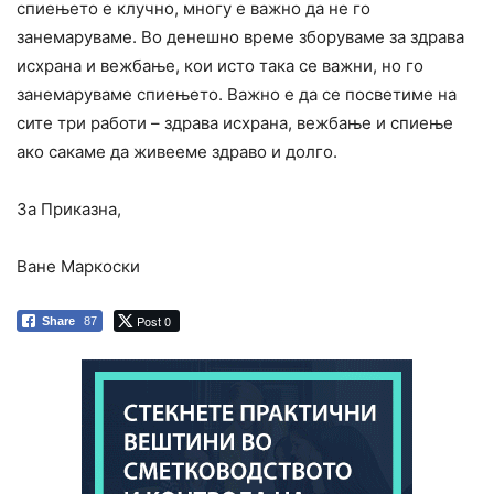
спиењето е клучно, многу е важно да не го
занемаруваме. Во денешно време зборуваме за здрава
исхрана и вежбање, кои исто така се важни, но го
занемаруваме спиењето. Важно е да се посветиме на
сите три работи – здрава исхрана, вежбање и спиење
ако сакаме да живееме здраво и долго.
За Приказна,
Ване Маркоски
Post 0
Share
87