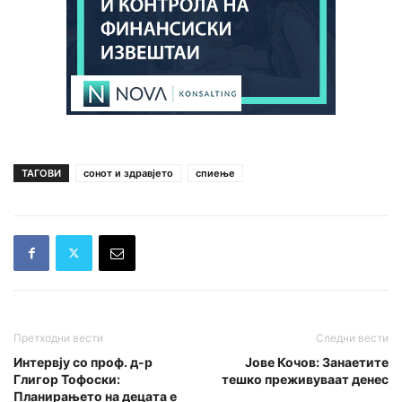
ТАГОВИ
сонот и здравјето
спиење
Претходни вести
Следни вести
Интервју со проф. д-р
Јове Кочов: Занаетите
Глигор Тофоски:
тешко преживуваат денес
Планирањето на децата е