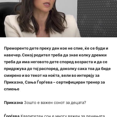
Преморенто дете преку ден кое не спие, ќе се буди и
навечер. Секој родител треба да знае колку дремки
треба да има неговото дете според возраста и да се
придржува до тој распоред, доколку сака тоа да биде
смирено и во текот на ноќта, вели во интервју за
Приказна, Сања Ѓорѓева – сертифициран тренер за
спиење
Приказна
Зошто е важен сонот за децата?
Ѓорѓева
Квалитетен сон е многу важен за дечињата