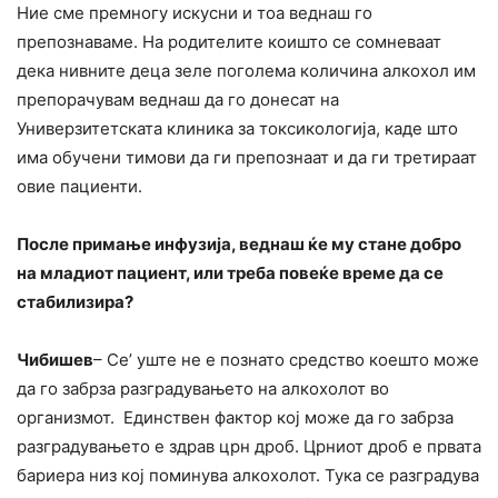
Ние сме премногу искусни и тоа веднаш го
препознаваме. На родителите коишто се сомневаат
дека нивните деца зеле поголема количина алкохол им
препорачувам веднаш да го донесат на
Универзитетската клиника за токсикологија, каде што
има обучени тимови да ги препознаат и да ги третираат
овие пациенти.
После примање инфузија, веднаш ќе му стане добро
на младиот пациент, или треба повеќе време да се
стабилизира?
Чибишев
– Се’ уште не е познато средство коешто може
да го забрза разградувањето на алкохолот во
организмот. Единствен фактор кој може да го забрза
разградувањето е здрав црн дроб. Црниот дроб е првата
бариера низ кој поминува алкохолот. Тука се разградува