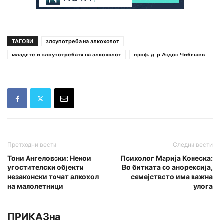
ТАГОВИ
злоупотреба на алкохолот
младите и злоупотребата на алкохолот
проф. д-р Андон Чибишев
Претходни вести
Следни вести
Тони Ангеловски: Некои
Психолог Марија Конеска:
угостителски објекти
Во битката со анорексија,
незаконски точат алкохол
семејството има важна
на малолетници
улога
ПРИКАЗна