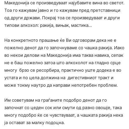
Македонија се произведуваат најубавите вина во светот.
Тоа го кажувам јавно и го кажувам пред претставници
од други држави. Покрај тоа се произведуваат и други
типови алкохол: ракија, вињак, мастика…
На конкретното прашање ќе Ви одговорам дека не е
пожелно денот да го започнуваме со чашка ракија. Иако
во некои делови на Македонија има таква навика, сепак
не е баш пожелно затоа што алкохолот на гладно срце
многу брзо се ресорбира, практично уште додека е во
устата и по цела должина на дигестивниот тракт и
може токму наутро да направи непотребен проблем.
Им советувам на граѓаните подобро денот да го
започнат со цеден сок или смути од разно овошје, така
многу подобро ќе се чувствуваат, а чашката ракија нека
ја остават за малку подоцна.