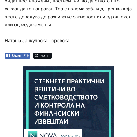
бидат посталожени , постабилни, во дејството што
сакаат да го направат. Тоа е голема заблуда, грешка која
често доведува до развивање зависност или од алкохол
или од медикаменти.
Наташа Јанкулоска Торевска
Post 0
Share
219