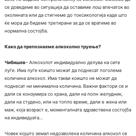
се доведеме во ситуација да оставиме лош впечаток во
околината или да стигнеме до токсикологија каде што
ќе мора да бидеме третирани за да се вратиме во
нормална состојба.
Како да препознаеме алкохолно труење?
Чибишев
– Алкохолот индивидуално делува на сите
луѓе. Има луѓе коишто можат да поднесат поголема
количина алкохол. Има такви коишто не можат да
поднесат ни минимална количина. Важни фактори се и
дали се конзумира со храна, дали на полн желудник,
дали на студено, или на топло време, дали е жена или
маж, која возраст е, моменталната здравствена состојба
на индивидуата…
Човек којшто земал недозволена количина алкохол се