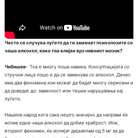
Често се случува луѓето да ги заменат психолозите со
чаша алкохол, како тоа влијае врз нивниот мозок?
Чибишев
– Тоа е многу лоша навика. Консултацијата со
стручни лица лошо е да се заменува со алкохол. Денес
има два феномена кои можат да бидат многу сериозни и
да доведат до зависност или тешки нарушувања кај
луѓето.
Нашиов народ кога сака нешто значајно да направи ќе
испие една чаша алкохол да добие храброст. Или,
вториот феномен, ќе испијат дијазепам од 5 мг за да