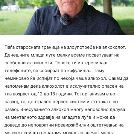
Паѓа старосната граница на злоупотреба на алкохолот.
Денешните млади луѓе малку време посветуваат на
слободни активности. Повеќе ги интересираат
телефоните, се собираат по кафулиња… Таму
неминовно ќе испијат по некоја чаша алкохол. Сакам да
напоменам дека алкохолот е исклучително опасен на
таа возраст од 12 до 18 години. Тој организам е во
развој, тој централен нервен систем исто така е во
развој. Внесувањето алкохол многу неповолно делува
на менталното здравје на младите луѓе и може да
доведе до неповратни иревирзибилни оштетувања на
мозокот коишто понатаму можат да влечат многу