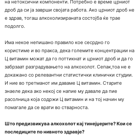
на нетоксични компоненти. Потребно е време црниот
дроб да си ја заврши својата работа. Ако црниот дроб не
е здрав, тогаш алкохолизираната состојба ќе трае
подолго.
Има некое непишано правило кое сесрдно го
користиме и во пракса, дека големите концентрации на
Ц витамин можат да го поттикнат и црниот дроб и да го
забрзаат разградувањето на алкохолот. Сепак,тоа не е
докажано со релевантни статистички клинички студии.
И ние во третманот им даваме Ц витамин. Старите
знаеле дека ако некој се напие му давале да пие
расолница која содржи Ц витамин и на тој начин му
помагале да се врати во стварноста.
Што предизвикува алкохолот кај тинејџерите? Кои се
последиците по нивното здравје?