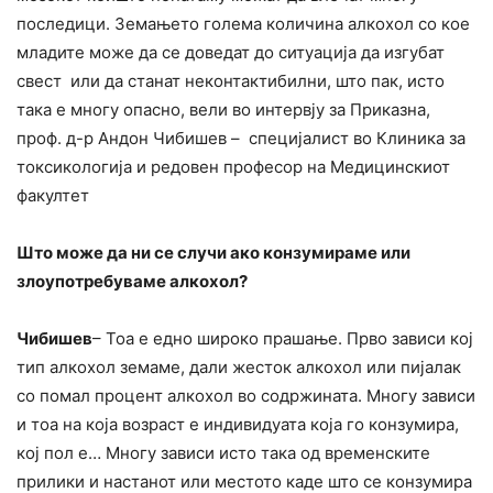
последици. Земањето голема количина алкохол со кое
младите може да се доведат до ситуација да изгубат
свест или да станат неконтактибилни, што пак, исто
така е многу опасно, вели во интервју за Приказна,
проф. д-р Андон Чибишев – специјалист во Клиника за
токсикологија и редовен професор на Медицинскиот
факултет
Што може да ни се случи ако конзумираме или
злоупотребуваме алкохол?
Чибишев
– Тоа е едно широко прашање. Прво зависи кој
тип алкохол земаме, дали жесток алкохол или пијалак
со помал процент алкохол во содржината. Многу зависи
и тоа на која возраст е индивидуата која го конзумира,
кој пол е… Многу зависи исто така од временските
прилики и настанот или местото каде што се конзумира