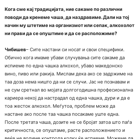
Кога сме кај традицијата, ние сакаме по различни
поводи да кренеме чаша, да наздравиме. Дали на тој
начин му штетиме на организмот или сепак, алкохолот
ни прави да се опуштиме и да се расположиме?
Чибишев
– Сите настани си носат и свои специфики.
Обично кога имаме убави случувања сите сакаме да
испиеме по една чашка алкохол, убаво македонско
вино, пиво или ракија. Мислам дека ако се задржиме на
таа доза нема ништо да ни се случи. Јас не познавам и
не сум сретнал во мојата долгогодишна професионална
кариера некој да настрадал од една чашка, дури и да е
тоа жесток алкохол. Меѓутоа, проблем може да
настане ако после таа чашка посакаме уште една.
После третата чаша, дозите не се бројат затоа што паѓа
критичноста, се опуштаме, расте расположението и
веќе не водиме контрола колку ќе испиеме. Можеме да