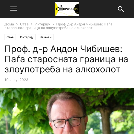
Дома
Став
Интервју
Проф. д-р Андон Чибишев: Паѓа
старосната граница на злоупотреба на алкохолот
Став
Интервју
Најнови
Проф. д-р Андон Чибишев:
Паѓа старосната граница на
злоупотреба на алкохолот
10, July, 2023