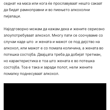
седнат на маса или кога ќе прославуваат нешто сакаат
да бидат рамноправни и во пиењето алкохолни
пијалаци.
Најодговорно можам да кажам дека и жените сериозно
злоупотребуваат алкохол. Многу пати се соочуваме со
случаи каде што и жената и мажот се под дејство на
алкохол, или мажот е со помала количина, а жената во
потешка состојба. Двајцата треба да добијат третман,
но карактеристика е тоа што жената е во потешка
состојба. Тоа е така и заради полот, нели жените
помалку поднесуваат алкохол.