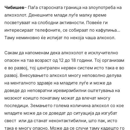
Чибишев
– Паѓа старосната граница на злоупотреба на
алкохолот. Денешните млади луѓе малку време
посветуваат на слободни активности. Повеќе ги
интересираат телефоните, се собираат по кафулиња…
Таму неминовно ќе испијат по некоја чаша алкохол.
Сакам да напоменам дека алкохолот е исклучително
опасен на таа возраст од 12 до 18 години. Тој организам
е во развој, тој централен нервен систем исто така е во
развој. Внесувањето алкохол многу неповолно делува
на менталното здравје на младите луѓе и може да
доведе до неповратни иревирзибилни оштетувања на
мозокот коишто понатаму можат да влечат многу
последици. Земањето голема количина алкохол со кое
младите може да се доведат до ситуација да изгубат
свест или да станат неконтактибилни, што пак, исто
така е многу опасно. Може да се случи таму кадешто го