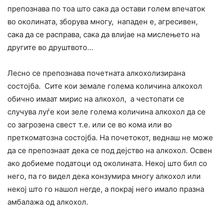
препознава по тоа што сака да остави голем впечаток
во околината, зборува многу, нападен е, агресивен,
сака да се расправа, сака да влијае на мислењето на
другите во друштвото…
Лесно се препознава почетната алкохолизирана
состојба. Сите кои земале голема количина алкохол
обично имаат мирис на алкохол, а честопати се
случува луѓе кои зеле голема количина алкохол да се
со загрозена свест т.е. или се во кома или во
преткоматозна состојба. На почетокот, веднаш не може
да се препознаат дека се под дејство на алкохол. Освен
ако добиеме податоци од околината. Некој што бил со
него, па го видел дека конзумира многу алкохол или
некој што го нашол негде, а покрај него имало празна
амбалажа од алкохол.