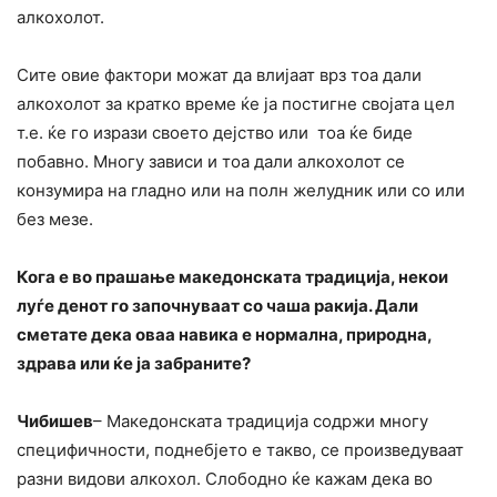
алкохолот.
Сите овие фактори можат да влијаат врз тоа дали
алкохолот за кратко време ќе ја постигне својата цел
т.е. ќе го изрази своето дејство или тоа ќе биде
побавно. Многу зависи и тоа дали алкохолот се
конзумира на гладно или на полн желудник или со или
без мезе.
Кога е во прашање македонската традиција, некои
луѓе денот го започнуваат со чаша ракија. Дали
сметате дека оваа навика е нормална, природна,
здрава или ќе ја забраните?
Чибишев
– Македонската традиција содржи многу
специфичности, поднебјето е такво, се произведуваат
разни видови алкохол. Слободно ќе кажам дека во