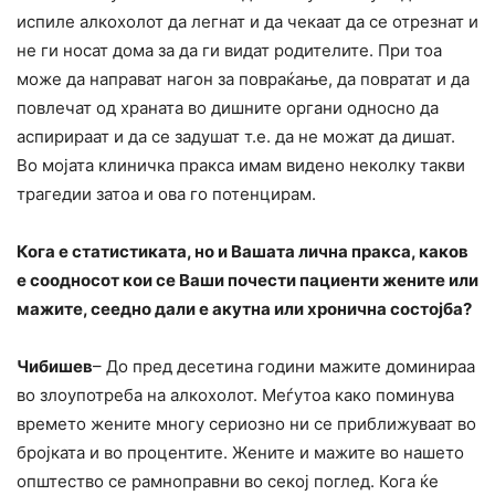
испиле алкохолот да легнат и да чекаат да се отрезнат и
не ги носат дома за да ги видат родителите. При тоа
може да направат нагон за повраќање, да повратат и да
повлечат од храната во дишните органи односно да
аспирираат и да се задушат т.е. да не можат да дишат.
Во мојата клиничка пракса имам видено неколку такви
трагедии затоа и ова го потенцирам.
Кога е статистиката, но и Вашата лична пракса, каков
е соодносот кои се Ваши почести пациенти жените или
мажите, сеедно дали е акутна или хронична состојба?
Чибишев
– До пред десетина години мажите доминираа
во злоупотреба на алкохолот. Меѓутоа како поминува
времето жените многу сериозно ни се приближуваат во
бројката и во процентите. Жените и мажите во нашето
општество се рамноправни во секој поглед. Кога ќе