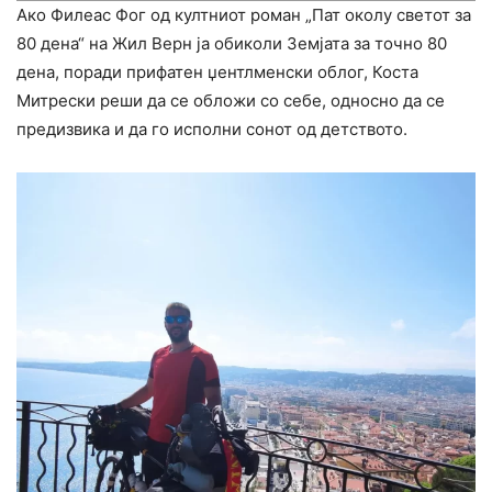
Ако Филеас Фог од култниот роман „Пат околу светот за
80 дена“ на Жил Верн ја обиколи Земјата за точно 80
дена, поради прифатен џентлменски облог, Коста
Митрески реши да се обложи со себе, односно да се
предизвика и да го исполни сонот од детството.