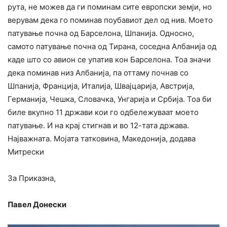
рута, не можев да ги поминам сите европски земји, но
верувам дека го поминав поубавиот дел од нив. Моето
патување почна од Барселона, Шпанија. Односно,
самото патување почна од Тирана, соседна Албанија од
каде што со авион се упатив кон Барселона. Тоа значи
дека поминав низ Албанија, па оттаму почнав со
Шпанија, Франција, Италија, Швајцарија, Австрија,
Германија, Чешка, Словачка, Унгарија и Србија. Тоа би
биле вкупно 11 држави кои го одбележуваат моето
патување. И на крај стигнав и во 12-тата држава.
Најважната. Мојата татковина, Македонија, додава
Митрески
За Приказна,
Павел Донески