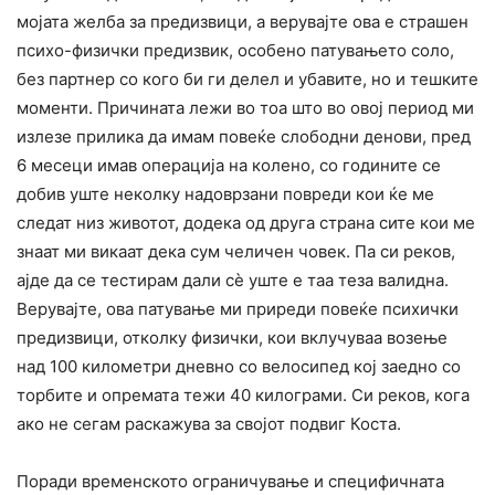
мојата желба за предизвици, а верувајте ова е страшен
психо-физички предизвик, особено патувањето соло,
без партнер со кого би ги делел и убавите, но и тешките
моменти. Причината лежи во тоа што во овој период ми
излезе прилика да имам повеќе слободни денови, пред
6 месеци имав операција на колено, со годините се
добив уште неколку надоврзани повреди кои ќе ме
следат низ животот, додека од друга страна сите кои ме
знаат ми викаат дека сум челичен човек. Па си реков,
ајде да се тестирам дали сè уште е таа теза валидна.
Верувајте, ова патување ми приреди повеќе психички
предизвици, отколку физички, кои вклучуваа возење
над 100 километри дневно со велосипед кој заедно со
торбите и опремата тежи 40 килограми. Си реков, кога
ако не сегам раскажува за својот подвиг Коста.
Поради временското ограничување и специфичната