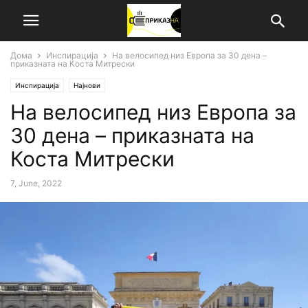
Дома
Инспирација
На велосипед низ Европа за 30 дена –
приказната на Коста Митрески
Инспирација
Најнови
На велосипед низ Европа за
30 дена – приказната на
Коста Митрески
7, June, 2022