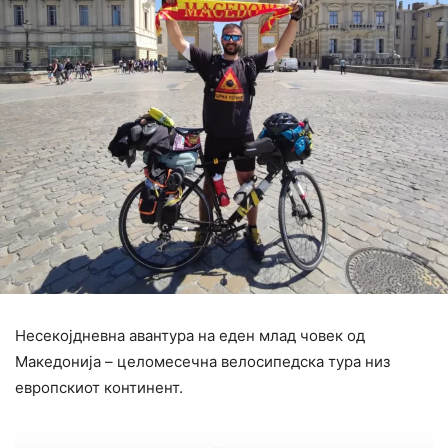
Несекојдневна авантура на еден млад човек од
Македонија – целомесечна велосипедска тура низ
европскиот континент.