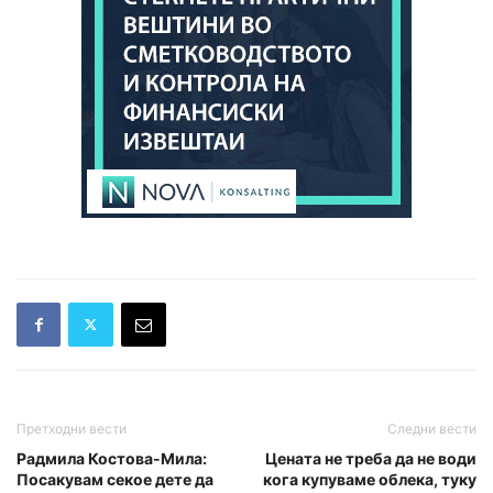
Претходни вести
Следни вести
Радмила Костова-Мила:
Цената не треба да не води
Посакувам секое дете да
кога купуваме облека, туку