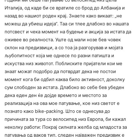
Италија, од каде би се вратиле со брод до Албанија и
назад во нашиот роден крај. Знаете како викаат: „не
можеш да убиеш идеја“. Таа си тлее длабоко во нашата
потсвест и чека момент на будење и акција за истата да
оживее во реалноста. Уште од мали нозе бев човек
склон на предизвици, а со тоа ја разгорував и мојата
љубопитност која ме однесе по разни патишта и
искуства низ животот. Поблиските пријатели кои ме
знаат можат подобро да потврдат дека не постои
момент кога би одбил каква било активност, доколку
сум слободен за истата. Длабоко во себе бев убеден
дека еден ден ќе дојде времето и местото за
реализација на ова мое патување, кое низ светот е
познато како bike-packing. Што се однесува до
причината за тура со велосипед низ Европа, би кажал
неколку работи: Покрај силната желба од младоста за
патувања од ваков тип, следен најважен предизвик е