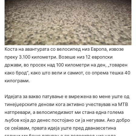
Коста на авантурата со велосипед низ Европа, извозе
преку 3.100 километри. Возеше низ 12 европски
држави, во просек над 100 километри на ден, „товарен
како брод“, како што вели и самиот, со опрема тешка 40
килограми.
Идејата за вакво патување е вмрежена во мене уште од
тинејџерските денови кога активно учествував на МТВ
натпревари, а велосипедизмот ми стана една голема
љубов која до денес постојано си ја негувам. Ако добро
се сеќавам, првата идеја уште пред дванаесетина
години ми беше патување со велосипед низ цела