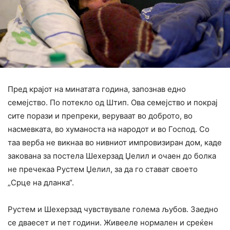
Пред крајот на минатата година, запознав едно
семејство. По потекло од Штип. Ова семејство и покрај
сите порази и препреки, веруваат во доброто, во
насмевката, во хуманоста на народот и во Господ. Со
таа верба не викнаа во нивниот импровизиран дом, каде
закована за постела Шехерзад Џелил и очаен до болка
не пречекаа Рустем Џелил, за да го стават своето
„Срце на дланка“.
Рустем и Шехерзад чувствувале голема љубов. Заедно
се дваесет и пет години. Живееле нормален и среќен