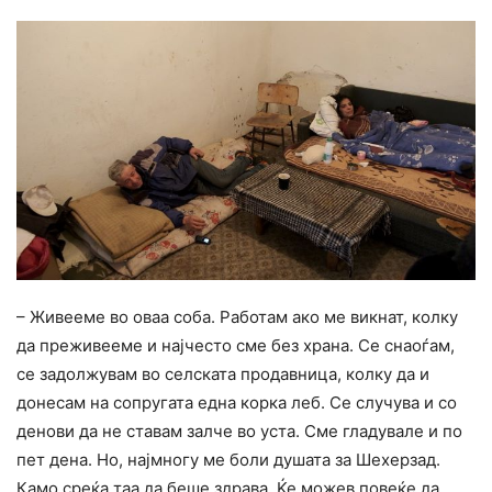
– Живееме во оваа соба. Работам ако ме викнат, колку
да преживееме и најчесто сме без храна. Се снаоѓам,
се задолжувам во селската продавница, колку да и
донесам на сопругата една корка леб. Се случува и со
денови да не ставам залче во уста. Сме гладувале и по
пет дена. Но, најмногу ме боли душата за Шехерзад.
Камо среќа таа да беше здрава. Ќе можев повеќе да