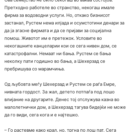
Претходно работеле во странство, некогаш имале
фирма за водоводни услуги. Но, откако бизнисот
застанал, Рустем нема илјада и осумстотини денари за
да ја згасне фирмата и да се пријави за социјална
помош. Животот им е претежок. Условите во
некогашните канцеларии кои се сега нивен дом, се
катастрофални. Немаат ни бања. Рустем се бања
неколку пати годишно во бања, а Шехерзад се
пребришува со марамчиња.
Од љубовта меѓу Шехерзад и Рустем се раѓа Емре,
нивната гордост. За жал, детето потпаѓа под лошо
влијание на другарите. Денес тој отслужува казна во
малолетнички дом, а Шехерзад тагува бидејќи не може
да го види, сега кога и е најтешко.
– Го растевме како крал, но, тргна по лош пат. Сега