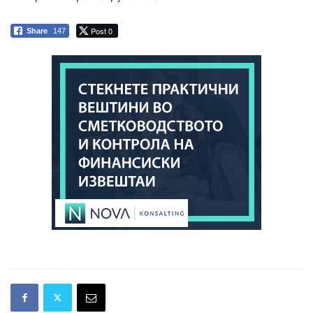
Post 0
Share
147