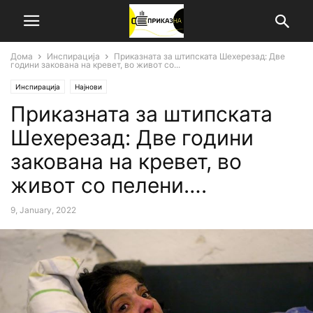
Дома
Инспирација
Приказната за штипската Шехерезад: Две
години закована на кревет, во живот со...
Инспирација
Најнови
Приказната за штипската
Шехерезад: Две години
закована на кревет, во
живот со пелени….
9, January, 2022