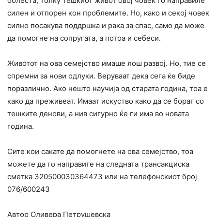
болеста, толку тешкиот живот овој човек го направиле
силен и отпорен кон проблемите. Но, како и секој човек
силно посакува поддршка и рака за спас, само да може
да помогне на сопругата, а потоа и себеси.
Животот на ова семејство имаше лош развој. Но, тие се
спремни за нови одлуки. Веруваат дека сега ќе биде
поразлично. Ако нешто научија од старата година, тоа е
како да преживеат. Имаат искуство како да се борат со
тешките денови, а нив сигурно ќе ги има во новата
година.
Сите кои сакате да помогнете на ова семејство, тоа
можете да го направите на следната трансакциска
сметка 320500030364473 или на телефонскиот број
076/600243
Автор Оливера Петрушевска