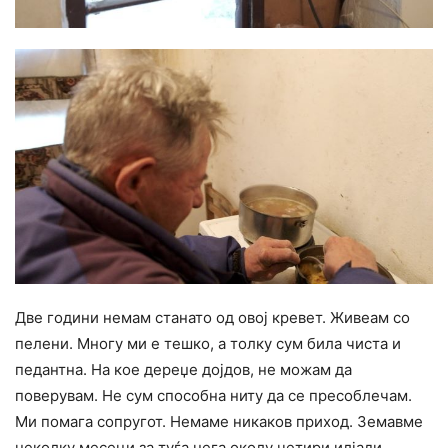
Две години немам станато од овој кревет. Живеам со
пелени. Многу ми е тешко, а толку сум била чиста и
педантна. На кое дереџе дојдов, не можам да
поверувам. Не сум способна ниту да се пресоблечам.
Ми помага сопругот. Немаме никаков приход. Земавме
неколку месеци за туѓа нега околу четири илјади