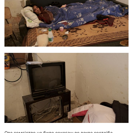
Ова семејство не било секогаш во ваква состојба.