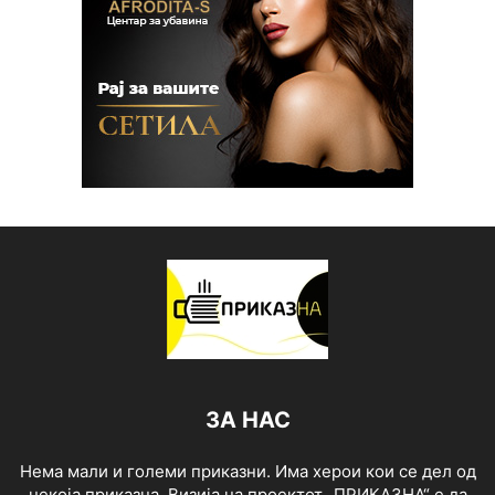
ЗА НАС
Нема мали и големи приказни. Има херои кои се дел од
некоја приказна. Визија на проектот „ПРИКАЗНА“ е да