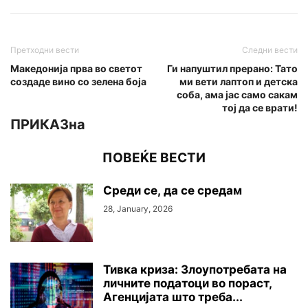
Претходни вести
Следни вести
Македонија прва во светот
Ги напуштил прерано: Тато
создаде вино со зелена боја
ми вети лаптоп и детска
соба, ама јас само сакам
тој да се врати!
ПРИКАЗна
ПОВЕЌЕ ВЕСТИ
Среди се, да се средам
28, January, 2026
Тивка криза: Злоупотребата на
личните податоци во пораст,
Агенцијата што треба...