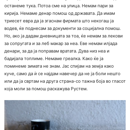
останеме тука. Потоа сме на улица. Немам пари за
кирија. Немаме денар помош од државата. Да имам
триесет евра да ја згаснам фирмата што некогаш ја
водев, ќе поднесам за документи за социјална помош.
Но, ако ја дадам дневницата за тоа, ќе немам за лекови
за сопругата и за леб макар за неа. Еве немам илјада
денари, за да ја поправам вратата. Дува низ неа и
бадијала топлиме. Немаме греалка. Како ќе ја
поминеме зимата не знам. Јас спијам на земја како
куче, само да ѝ се најдам навечер да не ја боли нешто
или да ја свртам на друга страна-со тажна боја во гласот
која моли за помош раскажува Рустем.