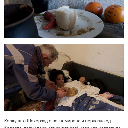
Колку што Шехерзад е вознемирена и нервозна од