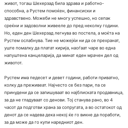
живот, тогаш Шехерзад била здрава и работно-
способна, а Рустем помоќен, финансиски и
здравствено. Можеби не многу успешно, но сепак
среќни и задоволни живееле до пред неколку години.
Но, еден ден Шехерзад легнува во постела, а моќта на
Рустем ослабнува. Тие не можејќи ни да се прехранат,
уште помалку да платат кирија, наоѓаат чаре во една
напуштена канцеларија, да минат еден мрачен дел од
животот.
Рустем има педесет и девет години, работи приватно,
колку да преживеат. Најчесто се без пари, па се
принудени да се запишуваат во најблиската продавница,
за да не гладуваат со денови. Тој станува рано, во 4
часот да подготви храна за сопругата, а во остатокот од
денот да се надева дека некој ќе го викне да поработи,
за да може да го купи наредниот ден.