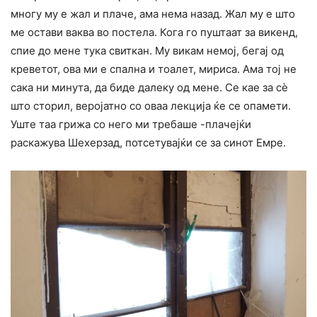
многу му е жал и плаче, ама нема назад. Жал му е што
ме остави ваква во постела. Кога го пуштаат за викенд,
спие до мене тука свиткан. Му викам немој, бегај од
креветот, ова ми е спална и тоалет, мириса. Ама тој не
сака ни минута, да биде далеку од мене. Се кае за сè
што сторил, веројатно со оваа лекција ќе се опамети.
Уште таа грижа со него ми требаше -плачејќи
раскажува Шехерзад, потсетувајќи се за синот Емре.