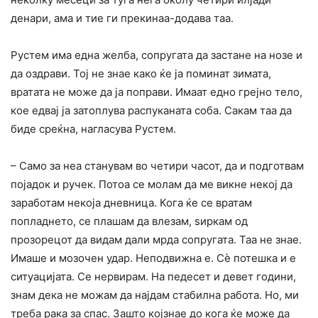
денари, ама и тие ги прекинаа-додава таа.
Рустем има една желба, сопругата да застане на нозе и
да оздрави. Тој не знае како ќе ја поминат зимата,
вратата не може да ја поправи. Имаат едно грејно тело,
кое едвај ја затоплува распуканата соба. Сакам таа да
биде среќна, нагласува Рустем.
– Само за неа станувам во четири часот, да и подготвам
појадок и ручек. Потоа се молам да ме викне некој да
заработам некоја дневница. Кога ќе се вратам
попладнето, се плашам да влезам, ѕиркам од
прозорецот да видам дали мрда сопругата. Таа не знае.
Имаше и мозочен удар. Неподвижна е. Сè потешка и е
ситуацијата. Се нервирам. На педесет и девет години,
знам дека не можам да најдам стабилна работа. Но, ми
треба рака за спас. Зашто којзнае до кога ќе може да