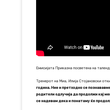
Емисијата Приказна посветена на таленд
Тренерот на Миа, Илија Стојановски отк
година. Ние и претходно се познававме
родители одлучија да продолжи кај мен
се надевам дека и понатаму ќе продо