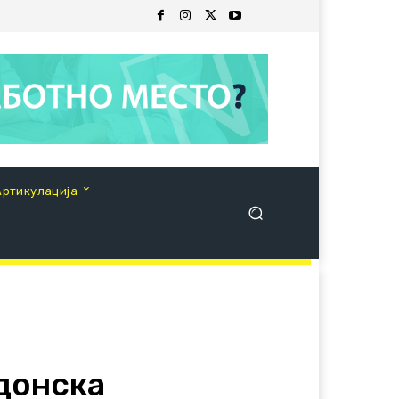
Артикулација
донска