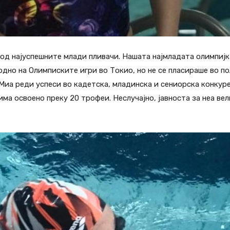
од најуспешните млади пливачи. Нашата најмладата олимпијка
одно на Олимписките игри во Токио, но не се пласираше во п
 Миа реди успеси во кадетска, младинска и сениорска конкур
ма освоено преку 20 трофеи. Неслучајно, јавноста за неа вел