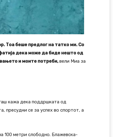
р. Тоа беше предлог на татко ми. Со
фатија дека може да биде нешто од
ливањето и моите потреби,
вели Миа за
огаш кажа дека поддршката од
а, пресудни се за успех во спортот, а
на 100 метри слободно. Блажевска-