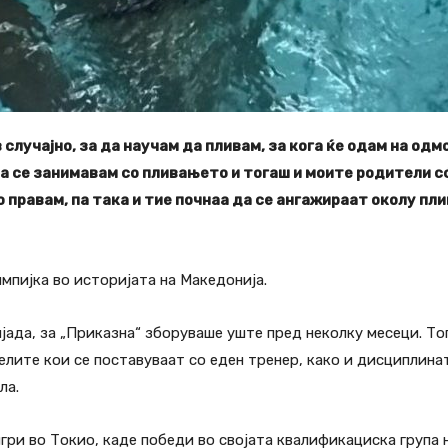
случајно, за да научам да пливам, за кога ќе одам на одмо
а се занимавам со пливањето и тогаш и моите родители с
о правам, па така и тие почнаа да се ангажираат околу п
мпијка во историјата на Македонија.
пјада, за „Приказна“ зборуваше уште пред неколку месеци. Т
елите кои се поставуваат со еден тренер, како и дисциплинат
ла.
гри во Токио, каде победи во својата квалификациска група 