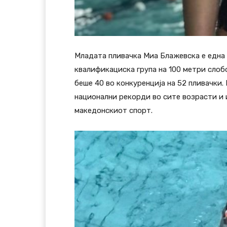
Младата пливачка Миа Блажевска е една 
квалификациска група на 100 метри слоб
беше 40 во конкуренција на 52 пливачки.
национални рекорди во сите возрасти и и
македонскиот спорт.