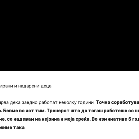
ирани и надарени деца
ирва дека заедно работат неколку години:
Точно соработува
. Бевме во ист тим. Тренерот што до тогаш работеше со не
е, се надевам на нејзина и моја среќа. Во изминативе 5 
лжиме така
.