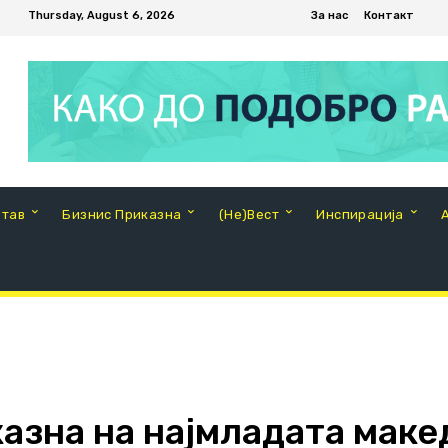
Thursday, August 6, 2026
За нас
Контакт
Став
Бизнис Приказна
(Не)Вест
Инспирација
азна на најмладата маке