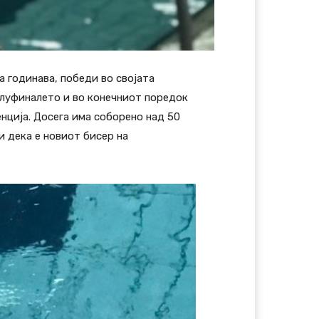
 годинава, победи во својата
олуфиналето и во конечниот поредок
енција. Досега има соборено над 50
и дека е новиот бисер на