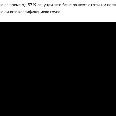
а за време од 57.19 секунди што беше за шест стотинки посл
нејзината квалификациска група.