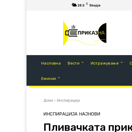
C
28.5
Skopje
Насловна
Вести
Истражување
Емисии
Дома
Инспирација
ИНСПИРАЦИЈА
НАЈНОВИ
Пливачката прик