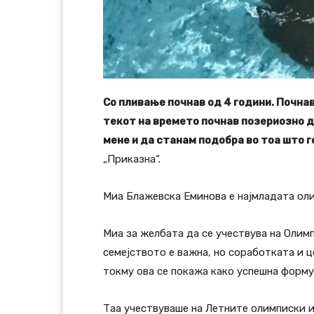
Со пливање почнав од 4 години. Почнав 
текот на времето почнав позериозно д
мене и да станам подобра во тоа што г
„Приказна“.
Миа Блажевска Еминова е најмладата оли
Миа за желбата да се учествува на Олим
семејството е важна, но соработката и ц
токму ова се покажа како успешна форму
Таа учествуваше на Летните олимписки и