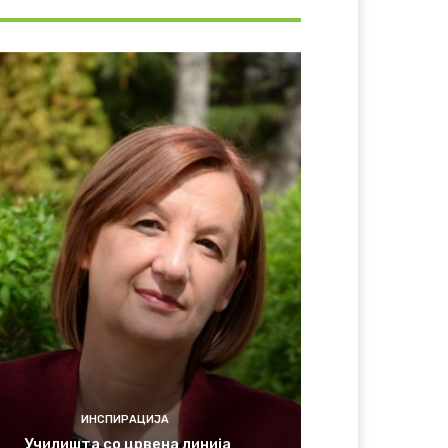
ИНСПИРАЦИЈА
Училишта со црвена линија