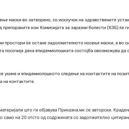
ење маски во затворено, со исклучок на здравствените уста
од препораките кои Комисијата за заразни болести (КЗБ) ќе 
ни простори ќе остане задолжителното носење маски, а во с
ата посочија дека епидемиолошката состојба овозможува да 
се укине и епидемиолошкото следење на контактите на позит
а на контактите.
материјали што ги објавува Приказна.мк се авторски. Краде
о само на 20 отсто од содржината со задолжително цитира