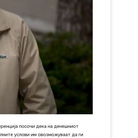
еренција посочи дека на денешниот
алните услови им овозможуваат да ги