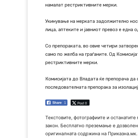
намалат рестриктивните мерки.
Укинување на мерката задолжително нос
лица, аптеките и јавниот превоз е една 
Со препораката, во овие четири затворе
само по желба на граѓаните. Од Комисиј
рестриктивните мерки.
Комисијата до Владата ќе препорача да 
последователната препорака за изолациј
Post 0
Share
1
Текстовите, фотографиите и останатите 
закон. Бесплатно преземање е дозволен
оригиналната содржина на Приказна.мк.