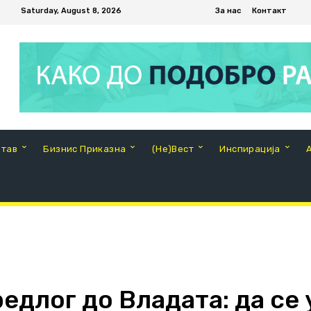
Saturday, August 8, 2026
За нас
Контакт
Став
Бизнис Приказна
(Не)Вест
Инспирација
редлог до Владата: да се