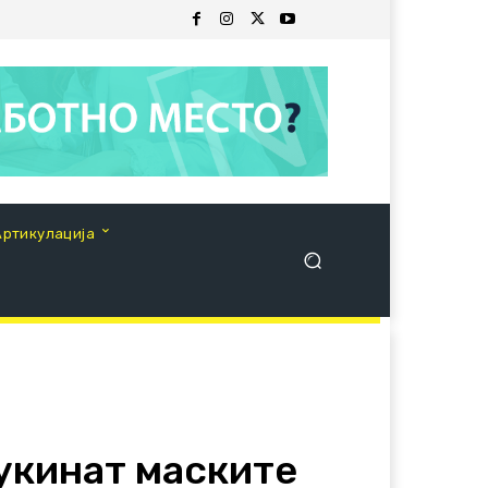
Артикулација
 укинат маските