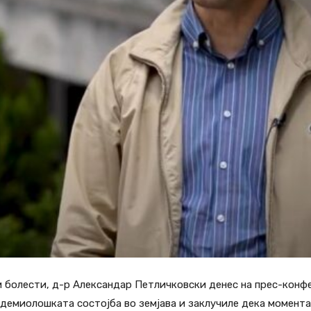
 болести, д-р Александар Петличковски денес на прес-конф
идемиолошката состојба во земјава и заклучиле дека момент