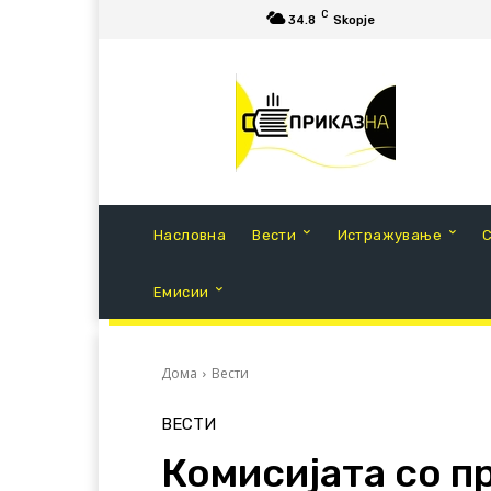
C
34.8
Skopje
Насловна
Вести
Истражување
Емисии
Дома
Вести
ВЕСТИ
Комисијата со п