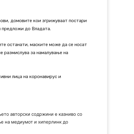
нови, домовите кои згрижуваат постари
ги предложи до Владата.
ите останати, маските може да се носат
се размислува за намалување на
ивни лица на коронавирус и
њето авторски содржини е казниво со
ње на медиумот и хиперлинк до