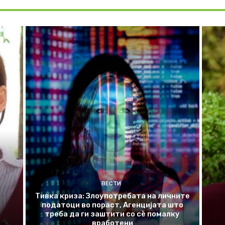
ВЕСТИ
Тивка криза: Злоупотребата на личните
податоци во пораст, Агенцијата што
треба да ги заштити со сѐ помалку
вработени