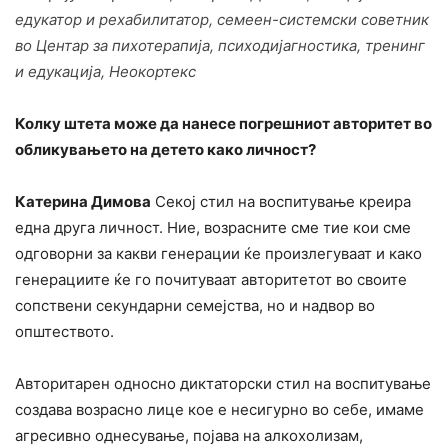
едукатор и рехабилитатор, семеен-системски советник
во Центар за пихотерапија, психодијагностика, тренинг
и едукација, Неокортекс
Колку штета може да нанесе погрешниот авторитет во
обликувањето на детето како личност?
Катерина Димова
Секој стил на воспитување креира
една друга личност. Ние, возрасните сме тие кои сме
одговорни за какви генерации ќе произлегуваат и како
генерациите ќе го почитуваат авторитетот во своите
сопствени секундарни семејства, но и надвор во
општеството.
Авторитарен односно диктаторски стил на воспитување
создава возрасно лице кое е несигурно во себе, имаме
агресивно однесување, појава на алкохолизам,