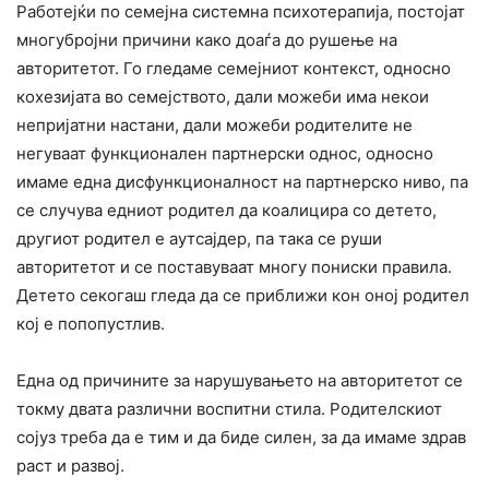
Работејќи по семејна системна психотерапија, постојат
многубројни причини како доаѓа до рушење на
авторитетот. Го гледаме семејниот контекст, односно
кохезијата во семејството, дали можеби има некои
непријатни настани, дали можеби родителите не
негуваат функционален партнерски однос, односно
имаме една дисфункционалност на партнерско ниво, па
се случува едниот родител да коалицира со детето,
другиот родител е аутсајдер, па така се руши
авторитетот и се поставуваат многу пониски правила.
Детето секогаш гледа да се приближи кон оној родител
кој е попопустлив.
Една од причините за нарушувањето на авторитетот се
токму двата различни воспитни стила. Родителскиот
сојуз треба да е тим и да биде силен, за да имаме здрав
раст и развој.