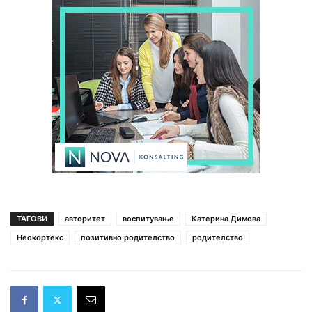
ТАГОВИ
авторитет
воспитување
Катерина Димова
Неокортекс
позитивно родителство
родителство