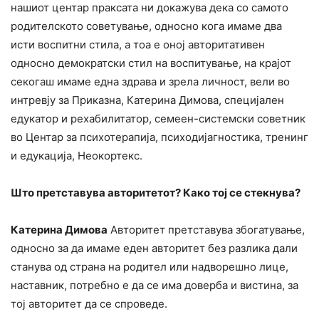
нашиот центар праксата ни докажува дека со самото
родителското советување, односно кога имаме два
исти воспитни стила, а тоа е оној авторитативен
односно демократски стил на воспитување, на крајот
секогаш имаме една здрава и зрела личност, вели во
интревју за Приказна, Катерина Димова, специјален
едукатор и рехабилитатор, семеен-системски советник
во Центар за психотерапија, психодијагностика, тренинг
и едукација, Неокортекс.
Што претставува авторитетот? Како тој се стекнува?
Катерина Димова
Авторитет претставува збогатување,
односно за да имаме еден авторитет без разлика дали
станува од страна на родител или надворешно лице,
наставник, потребно е да се има доверба и вистина, за
тој авторитет да се спроведе.