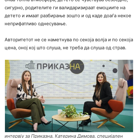
сигурно, родителите ги валидаризираат емоциите на
детето и имаат разбирање зошто и од каде доаѓа некое
неприфатливо однесување.
Авторитетот не се наметнува по секоја волја и по секоја
цена, оној кој што слуша, не треба да слуша од страв.
интервју за Приказна, Катерина Димова, специјален