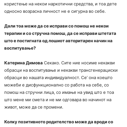
користење на некои наркотични средства, и тоа дете
односно возрасна личност не е сигурна во себе.
Дали тоа може да се исправи со помош не некои
терапии и со стручна помош, да се исправи штетата
што е постигната од лошиот авторитарен начин на
воспитување?
Катерина Димова
Секако. Сите ние носиме некакви
обрасци на воспитување и некакви трансгенерациски
обрасци во нашата индивидуалност. Се’ она коешто
можеби е дисфункционално со работа на себе, со
помош на стручни лица, со имање на увид што е тоа
што мене ми смета и не ми одговара во начинот на
живот, може да се промени.
Колку позитивното родителство може да вроди со