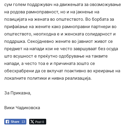
сум голем поддржувач на движењата за овозможување
на родова рамноправност, но и на јакнење на
позицијата на жената во општеството. Во борбата за
прифаќање на жените како рамноправни партнери во
општеството, неопходна е и женската солидарност и
поддршка. Секојдневно жените во јавниот живот се
предмет на напади кои не често завршуваат без осуда
што всушност е преќутно одобрување на таквите
напади, а често тоа е и причината зошто се
обесхрабрени да се вклучат поактивно во креирање на
локалните политики и нивна реализација.
За Приказна,
Вики Чадиковска
Post 0
Share
13