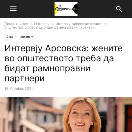
Дома
Став
Интервју
Интервју Арсовска: жените во
општеството треба да бидат рамноправни партнери
Став
Интервју
Интервју Арсовска: жените
во општеството треба да
бидат рамноправни
партнери
15, October, 2021