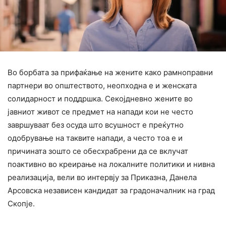
Во борбата за прифаќање на жените како рамноправни
партнери во општеството, неопходна е и женската
солидарност и поддршка. Секојдневно жените во
јавниот живот се предмет на напади кои не често
завршуваат без осуда што всушност е преќутно
одобрување на таквите напади, а често тоа е и
причината зошто се обесхрабрени да се вклучат
поактивно во креирање на локалните политики и нивна
реализација, вели во интервју за Приказна, Данела
Арсовска независен кандидат за градоначалник на град
Скопје.