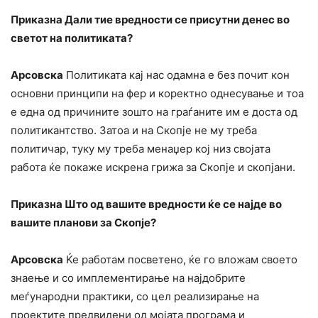
Приказна Дали тие вредности се присутни денес во
светот на политиката?
Арсовска
Политиката кај нас одамна е без почит кон
основни принципи на фер и коректно однесување и тоа
е една од причините зошто на граѓаните им е доста од
политикантство. Затоа и на Скопје не му треба
политичар, туку му треба менаџер кој низ својата
работа ќе покаже искрена грижа за Скопје и скопјани.
Приказна Што од вашите вредности ќе се најде во
вашите планови за Скопје?
Арсовска
Ќе работам посветено, ќе го вложам своето
знаење и со имплементирање на најдобрите
меѓународни практики, со цел реализирање на
проектите предвидени од мојата програма и