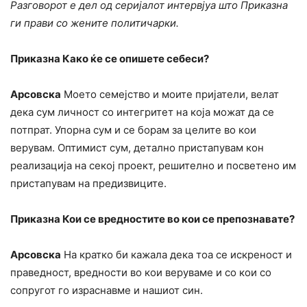
Разговорот е дел од серијалот интервјуа што Приказна
ги прави со жените политичарки.
Приказна Како ќе се опишете себеси?
Арсовска
Моето семејство и моите пријатели, велат
дека сум личност со интегритет на која можат да се
потпрат. Упорна сум и се борам за целите во кои
верувам. Оптимист сум, детално пристапувам кон
реализација на секој проект, решително и посветено им
пристапувам на предизвиците.
Приказна Кои се вредностите во кои се препознавате?
Арсовска
На кратко би кажала дека тоа се искреност и
праведност, вредности во кои веруваме и со кои со
сопругот го израснавме и нашиот син.