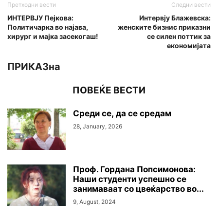
Претходни вести
Следни вести
ИНТЕРВЈУ Пејкова:
Интервју Блажевска:
Политичарка во најава,
женските бизнис приказни
хирург и мајка засекогаш!
се силен поттик за
економијата
ПРИКАЗна
ПОВЕЌЕ ВЕСТИ
Среди се, да се средам
28, January, 2026
Проф. Гордана Попсимонова:
Наши студенти успешно се
занимаваат со цвеќарство во...
9, August, 2024