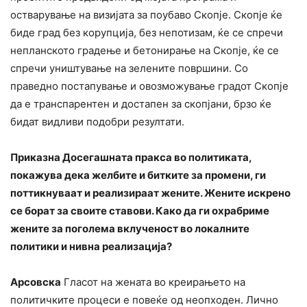
остварување на визијата за поубаво Скопје. Скопје ќе
биде град без корупција, без непотизам, ќе се спречи
непланското градење и бетонирање на Скопје, ќе се
спречи уништување на зелените површини. Со
праведно постапување и овозможување градот Скопје
да е транспарентен и достапен за скопјани, брзо ќе
бидат видливи подобри резултати.
Приказна Досегашната пракса во политиката,
покажува дека желбите и битките за промени, ги
поттикнуваат и реализираат жените. Жените искрено
се борат за своите ставови. Како да ги охрабриме
жените за поголема вклученост во локалните
политики и нивна реализација?
Арсовска
Гласот на жената во креирањето на
политичките процеси е повеќе од неопходен. Лично