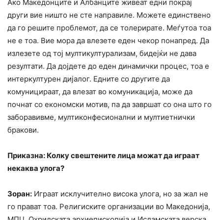
Ако Македонците и Албанците живеат едни покрај
други вие ништо не сте направиле. Можете единствено
да го решите проблемот, да се толерирате. Меѓутоа тоа
не е тоа. Вие мора да влезете еден чекор понапред. Да
излезете од тој мултикултурализам, бидејќи не дава
резултати. Да дојдете до еден динамички процес, тоа е
интеркултурен дијалог. Едните со другите да
комуницираат, да влезат во комуникација, може да
почнат со економски мотив, па да завршат со она што го
заборавивме, мултиконфесионални и мултиетнички
бракови.
Приказна: Колку свештените лица можат да играат
некаква улога?
Зоран:
Играат исклучително висока улога, но за жал не
го прават тоа. Религиските организации во Македонија,
МПЦ, Охридската архиепископија и Исламската верска