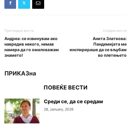
Претходни вести
Следни вести
Андреа: се извинувам ако
Анита Златкова:
навредив некого, немав
Пандемијата ме
намера да го омалoважам
инспирираше да се вљубам
знамето!
во плетењето
ПРИКАЗна
ПОВЕЌЕ ВЕСТИ
Среди се, да се средам
28, January, 2026