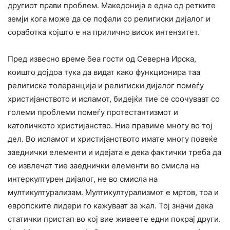
другиот прави проблем. Македонија е една од ретките
земји кога може да се пофали со религиски дијалог и
соработка којшто е на прилично висок интензитет.
Пред извесно време беа гости од Северна Ирска,
коишто дојдоа тука да видат како функционира таа
религиска толеранција и религиски дијалог помеѓу
христијанството и исламот, бидејќи тие се соочуваат со
големи проблеми помеѓу протестантизмот и
католичкото христијанство. Ние правиме многу во тој
дел. Во исламот и христијанството имате многу повеќе
заеднички елементи и идејата е дека фактички треба да
се извлечат тие заеднички елементи во смисла на
интеркултурен дијалог, не во смисла на
мултикултурализам. Мултикултурализмот е мртов, тоа и
европските лидери го кажуваат за жал. Тој значи дека
статички пристап во кој вие живеете едни покрај други.