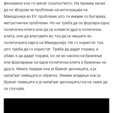
феномени кои го мачат општеството. На пример може
да се зборува за проблеми на интеграција на
Македонија во ЕУ, проблеми што ги имаме со Бугарија,
меѓуетнички проблеми. Но не треба да се форсира една
политичка елита или да се клевети друга политичка
елита, или да влегувате во тоа да се мешате во
политичката карта на Македонија. Не го користат тоа
што треба да го користат. Треба да дадат порака, и
убаво е да дадат порака, но не во насока на бранење
или форсирање на една политичка елита а бранење на
друга. Имате лидери кои ја бранат десницата, а ја
напаѓаат левицата и обратно. Имаме владици кои ја
бранат левицата а ја напаѓаат десницата,тоа не смее да
се случува.