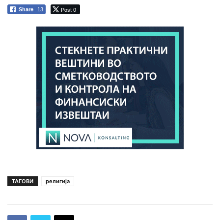
Post 0
Share
13
ТАГОВИ
религија