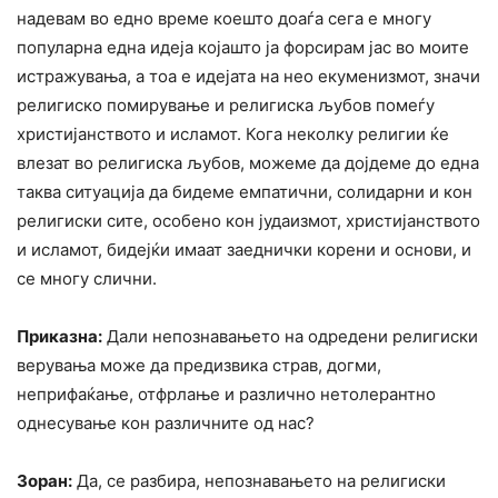
надевам во едно време коешто доаѓа сега е многу
популарна една идеја којашто ја форсирам јас во моите
истражувања, а тоа е идејата на нео екуменизмот, значи
религиско помирување и религиска љубов помеѓу
христијанството и исламот. Кога неколку религии ќе
влезат во религиска љубов, можеме да дојдеме до една
таква ситуација да бидеме емпатични, солидарни и кон
религиски сите, особено кон јудаизмот, христијанството
и исламот, бидејќи имаат заеднички корени и основи, и
се многу слични.
Приказна:
Дали непознавањето на одредени религиски
верувања може да предизвика страв, догми,
неприфаќање, отфрлање и различно нетолерантно
однесување кон различните од нас?
Зоран:
Да, се разбира, непознавањето на религиски