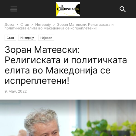
Дома
Став
Интервју
Зоран Матевски: Религиската и
политичката елита во Македонија се испреплетени!
Став
Интервју
Најнови
Зоран Матевски:
Религиската и политичката
елита во Македонија се
испреплетени!
9, May, 2022