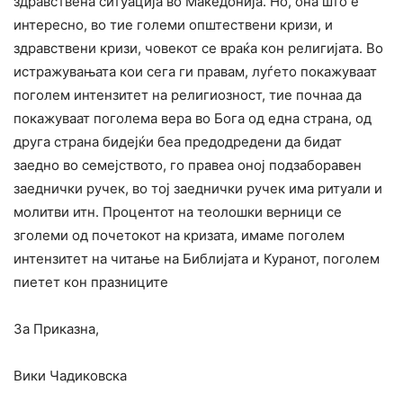
здравствена ситуација во Македонија. Но, она што е
интересно, во тие големи општествени кризи, и
здравствени кризи, човекот се враќа кон религијата. Во
истражувањата кои сега ги правам, луѓето покажуваат
поголем интензитет на религиозност, тие почнаа да
покажуваат поголема вера во Бога од една страна, од
друга страна бидејќи беа предодредени да бидат
заедно во семејството, го правеа оној подзаборавен
заеднички ручек, во тој заеднички ручек има ритуали и
молитви итн. Процентот на теолошки верници се
зголеми од почетокот на кризата, имаме поголем
интензитет на читање на Библијата и Куранот, поголем
пиетет кон празниците
За Приказна,
Вики Чадиковска