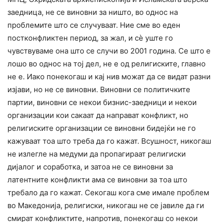
заедница, не се виновни за ништо, во однос на
проблемите што се случуваат. Ние сме во еден
постконфликтен период, за жал, и сè уште го
чувствуваме она што се случи во 2001 година. Се што е
лошо во однос на тој дел, не е од религиските, главно
не е. Иако понекогаш и кај нив можат да се видат разни
изјави, но не се виновни. Виновни се политичките
партии, виновни се некои бизнис-заедници и некои
организации кои сакаат да направат конфликт, но
религиските организации се виновни бидејќи не го
кажуваат тоа што треба да го кажат. Всушност, никогаш
не излегле на медуми да пропагираат религиски
дијалог и соработка, и затоа не се виновни за
латентните конфликти ама се виновни за тоа што
требало да го кажат. Секогаш кога сме имале проблем
во Македонија, религиски, никогаш не се јавиле да ги
смират конфликтите, напротив, понекогаш со некои