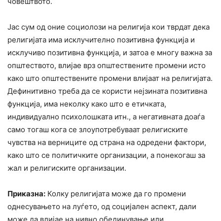
човештвото.
Јас сум од оние социолози на религија кои тврдат дека
религијата има исклучително позитивна функција и
исклучиво позитивна функција, и затоа е многу важна за
општеството, влијае врз општествените промени исто
како што општествените промени влијаат на религијата.
Дефинитивно треба да се користи нејзината позитивна
функција, има неколку како што е етичката,
индивидуално психолошката итн., а негативната доаѓа
само тогаш кога се злоупотребуваат религиските
чувства на верниците од страна на одредени фактори,
како што се политичките организации, а понекогаш за
жал и религиските организации.
Приказна:
Колку религијата може да го промени
однесувањето на луѓето, од социјален аспект, дали
може да влијае на нивно обединување или