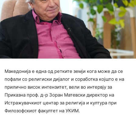
Македонија е една од ретките земји кога може да се
пофали со религиски дијалог и соработка којшто е на
прилично висок интензитет, вели во интервју за
Приказна проф. д-р Зоран Матевски директор на
Истражувачкиот центар за религија и култура при
Филозофскиот факултет на УКИМ.