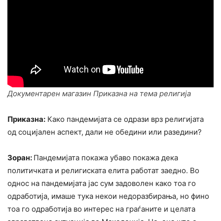
Документарен магазин Приказна на тема религија
Приказна:
Како пандемијата се одрази врз религијата
од социјален аспект, дали не обедини или разедини?
Зоран:
Пандемијата покажа убаво покажа дека
политичката и религиската елита работат заедно. Во
однос на пандемијата јас сум задоволен како тоа го
одработија, имаше тука некои недоразбирања, но фино
тоа го одработија во интерес на граѓаните и целата