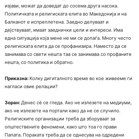
изјави, можат да доведат до сосема друга насока.
Политичката и религиската елита во Македонија и на
Балканот е испреплетена. Заедно делуваат и
дејствуваат, имаат заеднички цели и интереси. Има
една ситуација која мене не ми се допаѓа. Многу често
религиската елита да се профанизира. Наместо да се
занимава со свети нешта таа се занимава со профаните
нешта, со политика и обратно.
Приказна:
Колку дигиталното време во кое живееме ги
нагласи овие релации?
Зоран:
Денес сè се гледа. Ако не излезете на медиуми,
ако не излезете на портали како да не се случило.
Религиските организации треба да зборуваат за
општествените феномени, како што тоа го прави
Папата. Пораката треба да се однесува на одредени