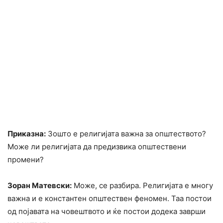
Приказна:
Зошто е религијата важна за општеството?
Може ли религијата да предизвика општествени
промени?
Зоран Матевски:
Може, се разбира. Религијата е многу
важна и е константен општествен феномен. Таа постои
од појавата на човештвото и ќе постои додека заврши