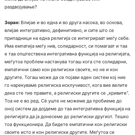
раздвојување?
Зоран:
Влијае и во една и во друга насока, во основа,
влијае интегративно, дефинитивно, и сите што се
припадници на една религија се интегрираат меѓу себе.
Има емпатија меѓу нив, солидарност, си помагаат и таа
е таа општествена интегративна функција на религијата,
меѓутоа проблем настанува тогаш кога сте солидарни,
емпатични само кон религиски своите, но не и кон
другите. Тогаш може да се појави еден систем кој ние
го нарекуваме религиска исклучивост, кога вие велите
дека сте тие правите, а религиски другите се „кривите“.
Тоа не е во ред. Сè уште не можеме да пробиеме до
оној систем да дојдеме до таа интегративна функција на
религијата да ја донесеме до религиски другиот. Тешко
тоа функционира. Да бидете емпатични кон религиски
своите исто и кон религиски другите. Меѓутоа се