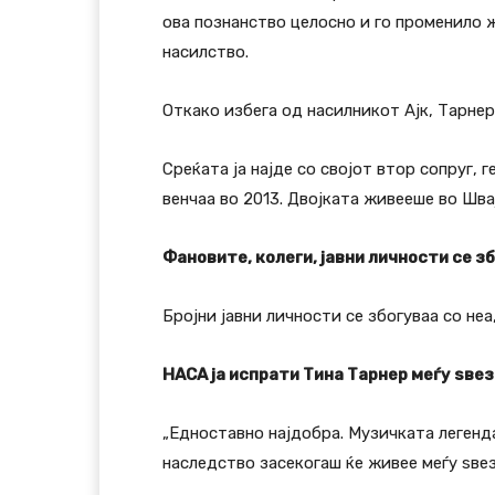
ова познанство целосно и го променило ж
насилство.
Откако избега од насилникот Ајк, Тарнер
Среќата ја најде со својот втор сопруг,
венчаа во 2013. Двојката живееше во Шва
Фановите, колеги, јавни личности се з
Бројни јавни личности се збогуваа со неа
НАСА ја испрати Тина Тарнер меѓу ѕве
„Едноставно најдобра. Музичката легенд
наследство засекогаш ќе живее меѓу ѕвез