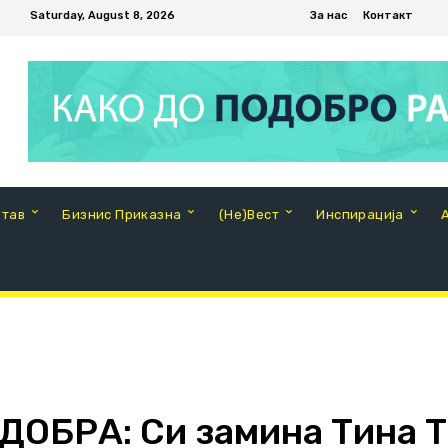
Saturday, August 8, 2026
За нас
Контакт
Став
Бизнис Приказна
(Не)Вест
Инспирација
ДОБРА: Си замина Тина 