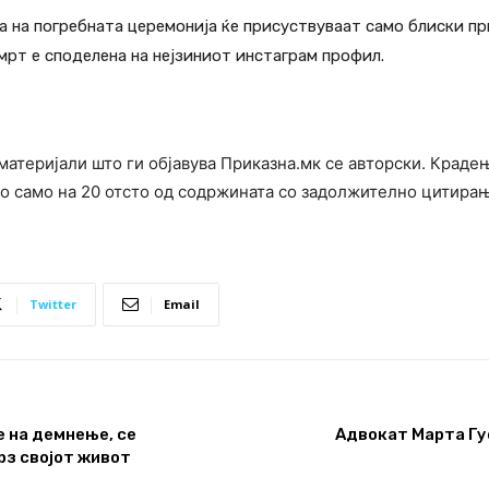
 на погребната церемонија ќе присуствуваат само блиски при
мрт е споделена на нејзиниот инстаграм профил.
материјали што ги објавува Приказна.мк се авторски. Краде
о само на 20 отсто од содржината со задолжително цитира
Twitter
Email
 на демнење, се
Адвокат Марта Гус
рз својот живот