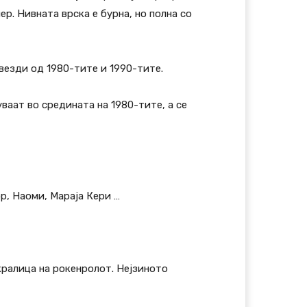
р. Нивната врска е бурна, но полна со
ѕвезди од 1980-тите и 1990-тите.
уваат во средината на 1980-тите, а се
ор, Наоми, Мараја Кери …
кралица на рокенролот. Нејзиното