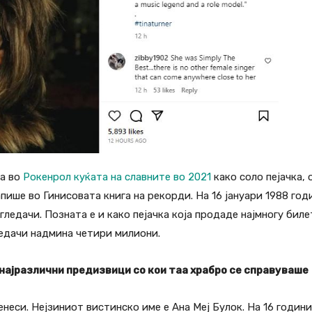
на во
Рокенрол куќата на славните во 2021
како соло пејачка,
запише во Гинисовата книга на рекорди. На 16 јануари 1988 го
ледачи. Позната е и како пејачка која продаде најмногу биле
гледачи надмина четири милиони.
најразлични предизвици со кои таа храбро се справуваше
енеси. Нејзиниот вистинско име е Ана Меј Булок. На 16 години