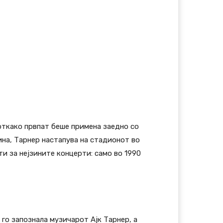
 откако првпат беше примена заедно со
дина, Тарнер настапува на стадионот во
ти за нејзините концерти: само во 1990
 го запознала музичарот Ајк Тарнер, а