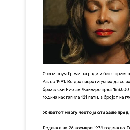
Освои осум Греми награди и беше приме
Ајк во 1991. Во два наврати успеа да се 
бразилски Рио де Жанеиро пред 188.000 г
година настапила 121 пати, а бројот на 
Животот многу често ја ставаше пред 
Родена е на 26 ноември 1939 година во Т