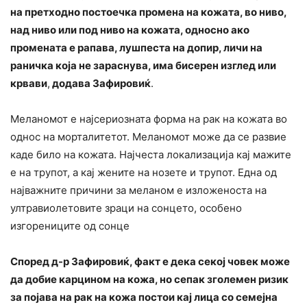
на
претходно
постоечка промена на кожата, во ниво,
над ниво или под ниво на кожата, односно ако
промената е рапава, лушпеста на допир, личи на
раничка која не зараснува, има бисерен изглед или
крвави
,
додава Зафировиќ
.
Меланомот е најсериозната форма на рак на кожата во
однос на морталитетот. Меланомот може да се развие
каде било на кожата. Најчеста локализација кај мажите
е на трупот, а кај жените на нозете и трупот. Една од
најважните причини за меланом е изложеноста на
ултравиолетовите зраци на сонцето, особено
изгорениците од сонце
Според д-р Зафировиќ, факт е дека секој човек може
да добие карцином на кожа, но сепак зголемен ризик
за појава на рак на кожа постои кај лица со семејна