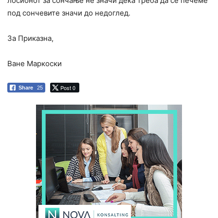
лосионот за сончање не значи дека треба да се печеме
под сончевите значи до недоглед.
За Приказна,
Ване Маркоски
Post 0
Share
25