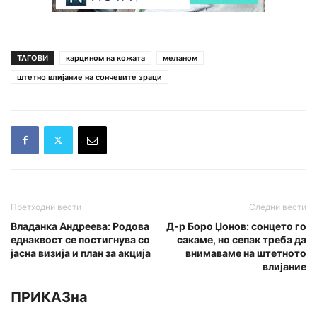
ТАГОВИ
карцином на кожата
меланом
штетно влијание на сончевите зраци
Претходни вести
Следни вести
Владанка Андреева: Родова
Д-р Боро Џонов: сонцето го
еднаквост се постигнува со
сакаме, но сепак треба да
јасна визија и план за акција
внимаваме на штетното
влијание
ПРИКАЗна