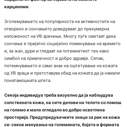
карциноми
.
Зголемувањето на популарноста на активностите на
отворено и сончањето доведуваат до прекумерна
изложеност на УВ зрачење. Многу луѓе сметаат дека
сончање е пријатно социјално поминување на времето
и, за жал, дури и гледаат на потемнетиот тен како
симбол на привлечност и добро здравје. Сепак,
потемнувањето е само знак на оштетување на кожата
од УВ зраци и претставува обид на кожата да ја намали
понатамошната штета.
Секоја индивидуа треба визуелно да ја набљудува
сопствената
кожа, на сите делови на телото со помош
на големо и мало огледало во добро осветлена
просторија. Предупредувачките знаци за рак на кожа
се: секое менување на големината, бојата и формата