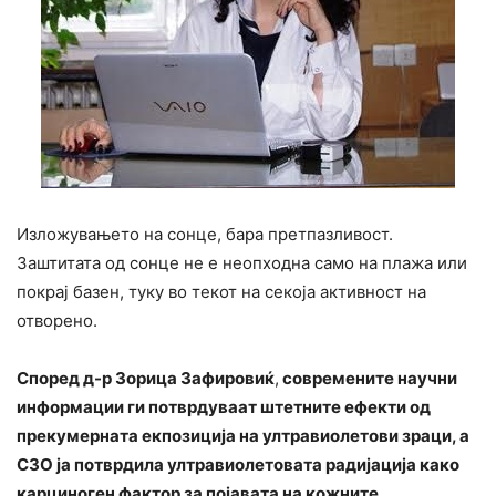
Изложувањето на сонце, бара претпазливост.
Заштитата од сонце не е неопходна само на плажа или
покрај базен, туку во текот на секоја активност на
отворено.
Според д-р Зорица Зафировиќ
,
современите научни
информации ги потврдуваат штетните ефекти од
прекумерната екпозиција на ултравиолетови зраци, а
СЗО ја
потврдила
ултравиолетовата радијација како
карциноген фактор за појавата на кожните