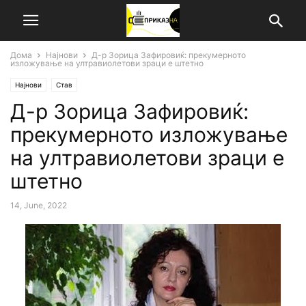
Дома
Најнови
Д-р Зорица Зафировиќ: прекумерното
изложување на ултравиолетови зраци е штетно
Најнови
Став
Д-р Зорица Зафировиќ:
прекумерното изложување
на ултравиолетови зраци е
штетно
14, June, 2022