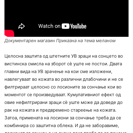
Документарен магазин Приказна на тема меланом
Целосна заштита од штетните УВ зраци на сонцето во
вистинска смисла на зборот сè уште не постои. Двата
главни вида на УВ зрачење на кои сме изложени,
навлегуваат во кожата во различни длабочини и не се
филтрираат целосно со лосионите за сончање кои во
моментот се произведуваат. Кумулативниот ефект од
овие нефилтрирани зраци сè уште може да доведе до
рак на кожата и предвремено стареење на кожата.
Затоа, примената на лосиони за сончање треба да се
комбинира со заштитна облека. И да не заборавиме,