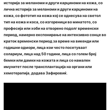
историја за меланоми и други карциноми на кожа, со
лична историја за меланоми и други карциноми на
кожа, со фототип на кожа кој се однесува на светол
тип на кожа и коса, со изгореници во минатото, со
професија или хоби на отворено подолг временски
период, намерно експонирање на интензивно сонце во
краток временски период за време на викенди или
годишни одмори, лица кои често посетуваат
солариум, лица над 50 години, лица со голем број
бемки или дамки на кожата и лица со намален
имунитет после трансплантација на органи или
хемотерапија
,
додава Зафировиќ
.