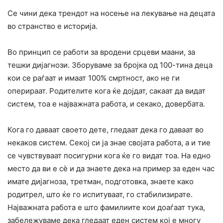
Се чини дека трендот на носење на лекување на децата
во странство е историја.
Во принцип се работи за вродени срцеви маани, за
тешки дијагнози. Зборуваме за бројка од 100-тина деца
кои се раѓаат и имаат 100% смртност, ако не ги
оперираат. Родителите кога ќе дојдат, сакаат да видат
систем, тоа е најважната работа, и секако, довербата.
Кога го даваат своето дете, гледаат дека го даваат во
некаков систем. Секој си ја знае својата работа, а и тие
се чувствуваат посигурни кога ќе го видат тоа. На едно
место да ви е сè и да знаете дека на пример за еден час
имате дијагноза, третман, подготовка, знаете како
родитрел, што ќе го испитуваат, го стабилизирате.
Најважната работа е што фамилиите кои доаѓаат тука,
забележуваме дека гледаат еден систем кој е многу