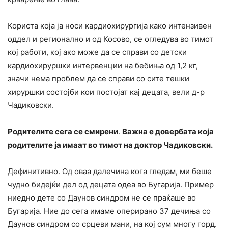
Користа која ја носи кардиохирургија како интензивен
оддел и регионално и од Косово, се огледува во тимот
кој работи, кој ако може да се справи со детски
кардиохируршки интервенции на бебиња од 1,2 кг,
значи нема проблем да се справи со сите тешки
хируршки состојби кои постојат кај децата, вели д-р
Чадиковски.
Родителите сега се смирени
.
Важна е довербата која
родителите ја имаат во тимот на доктор Чадиковски.
Дефинитивно. Од оваа далечина кога гледам, ми беше
чудно бидејќи дел од децата одеа во Бугарија. Пример
ниедно дете со Даунов синдром не се праќаше во
Бугарија. Ние до сега имаме оперирано 37 дечиња со
Даунов синдром со срцеви мани, на кој сум многу горд.