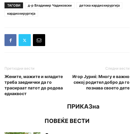
ТАГОВИ
д-р Владимир Чадиковски
детска кардиохирургија
кардиохирургија
Претходни вести
Следни вести
Жените, мажите и младите
Игор Јуриќ: Многу е важно
треба заеднички да го
секој родител добро да го
трасираат патот до родова
познава своето дете
еднаквост
ПРИКАЗна
ПОВЕЌЕ ВЕСТИ