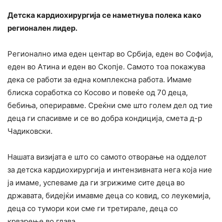
Детска кардиохирургија се наметнува полека како
регионален лидер.
Регионално има еден центар во Србија, еден во Софија,
еден во Атина и еден во Скопје. Самото тоа покажува
дека се работи за една комплексна работа. Имаме
блиска соработка со Косово и повеќе од 70 деца,
бебиња, опериравме. Среќни сме што голем дел од тие
деца ги спасивме и се во добра кондиција, смета д-р
Чадиковски.
Нашата визијата е што со самото отворање на одделот
за детска кардиохирургија и интензивната нега која ние
ја имаме, успеваме да ги згрижиме сите деца во
државата, бидејќи имавме деца со ковид, со леукемија,
деца со тумори кои сме ги третирале, деца со
крварење во глава.