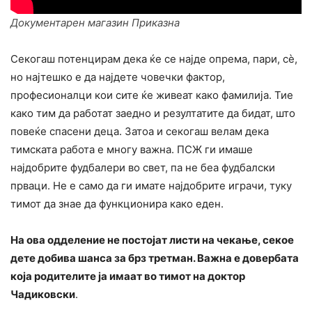
Документарен магазин Приказна
Секогаш потенцирам дека ќе се најде опрема, пари, сè,
но најтешко е да најдете човечки фактор,
професионалци кои сите ќе живеат како фамилија. Тие
како тим да работат заедно и резултатите да бидат, што
повеќе спасени деца. Затоа и секогаш велам дека
тимската работа е многу важна. ПСЖ ги имаше
најдобрите фудбалери во свет, па не беа фудбалски
прваци. Не е само да ги имате најдобрите играчи, туку
тимот да знае да функционира како еден.
На ова одделение не постојат листи на чекање, секое
дете добива шанса за брз третман. Важна е довербата
која родителите ја имаат во тимот на доктор
Чадиковски
.