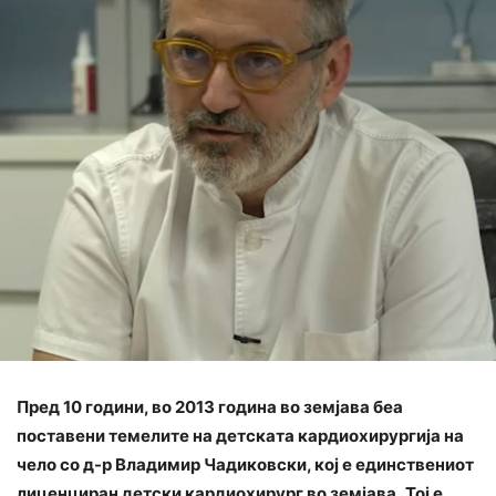
Пред 10 години, во 2013 година во земјава беа
поставени темелите на детската кардиохирургија на
чело со д-р Владимир Чадиковски, кој е единствениот
лиценциран детски кардиохирург во земјава
.
Тој е