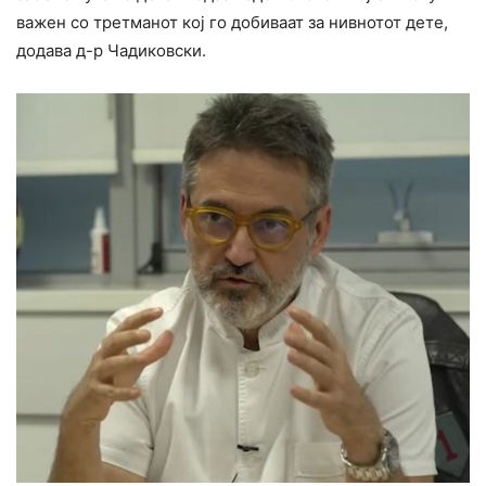
важен со третманот кој го добиваат за нивнотот дете,
додава д-р Чадиковски.