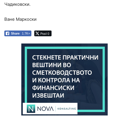
Чадиковски.
Ване Маркоски
Post 0
Share
1.7K+