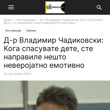
Дома
Инспирација
Д-р Владимир Чадиковски: Кога спасувате
дете, сте направиле нешто неверојатно емотивно
Инспирација
Најнови
Д-р Владимир Чадиковски:
Кога спасувате дете, сте
направиле нешто
неверојатно емотивно
25, December, 2023