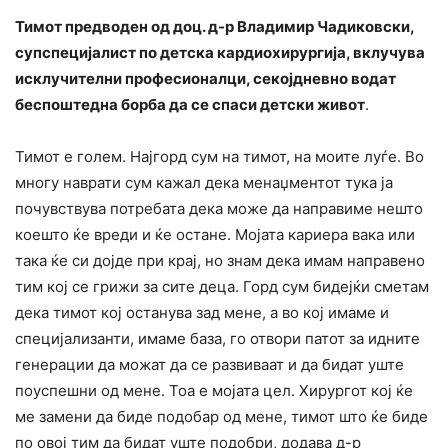
Тимот предводен од доц. д-р Владимир Чадиковски,
супспецијалист по детска кардиохирургија, вклучува
исклучителни професионалци, секојдневно водат
беспоштедна борба да се спаси детски живот
.
Тимот е голем. Најгорд сум на тимот, на моите луѓе. Во
многу наврати сум кажал дека менаџментот тука ја
почувствува потребата дека може да направиме нешто
коешто ќе вреди и ќе остане. Мојата кариера вака или
така ќе си дојде при крај, но знам дека имам направено
тим кој се грижи за сите деца. Горд сум бидејќи сметам
дека тимот кој останува зад мене, а во кој имаме и
специјализанти, имаме база, го отвори патот за идните
генерации да можат да се развиваат и да бидат уште
поуспешни од мене. Тоа е мојата цел. Хирургот кој ќе
ме замени да биде подобар од мене, тимот што ќе биде
по овој тим да бидат уште подобри, додава д-р