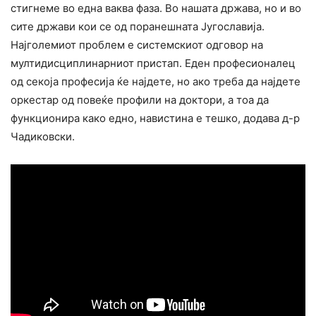
стигнеме во една ваква фаза. Во нашата држава, но и во
сите држави кои се од поранешната Југославија.
Најголемиот проблем е системскиот одговор на
мултидисциплинарниот пристап. Еден професионалец
од секоја професија ќе најдете, но ако треба да најдете
оркестар од повеќе профили на доктори, а тоа да
функционира како едно, навистина е тешко, додава д-р
Чадиковски.