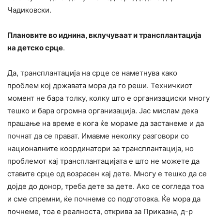
Чадиковски.
Плановите во иднина, вклучуваат и
трансплантација
на детско срце
.
Да, трансплантација на срце се наметнува како
проблем кој државата мора да го реши. Техничкиот
момент не бара толку, колку што е организациски многу
тешко и бара огромна организација. Јас мислам дека
прашање на време е кога ќе мораме да застанеме и да
почнат да се прават. Имавме неколку разговори со
националните координатори за трансплантација, но
проблемот кај трансплантацијата е што не можете да
ставите срце од возрасен кај дете. Многу е тешко да се
дојде до донор, треба дете за дете. Ако се согледа тоа
и сме спремни, ќе почнеме со подготовка. Ќе мора да
почнеме, тоа е реалноста, открива за Приказна, д-р