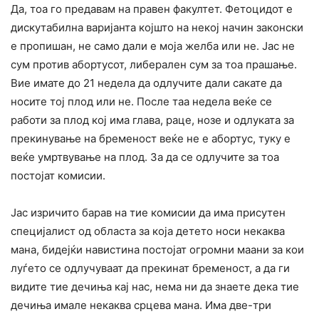
Да, тоа го предавам на правен факултет. Фетоцидот е
дискутабилна варијанта којшто на некој начин законски
е пропишан, не само дали е моја желба или не. Јас не
сум против абортусот, либерален сум за тоа прашање.
Вие имате до 21 недела да одлучите дали сакате да
носите тој плод или не. После таа недела веќе се
работи за плод кој има глава, раце, нозе и одлуката за
прекинување на бременост веќе не е абортус, туку е
веќе умртвување на плод. За да се одлучите за тоа
постојат комисии.
Јас изричито барав на тие комисии да има присутен
специјалист од областа за која детето носи некаква
мана, бидејќи навистина постојат огромни маани за кои
луѓето се одлучуваат да прекинат бременост, а да ги
видите тие дечиња кај нас, нема ни да знаете дека тие
дечиња имале некаква срцева мана. Има две-три