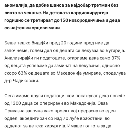
аномалија, да добие шанса за најдобар третман без
листа за чекање. На детската кардиохирургија
годишно се третираат до 150 новороденчиња и деца
со најтешки срцеви мани
.
Беше тешко бидејќи пред 20 години пред ние да
започнеме, голем дел од децата се лекуваа во Бугарија.
Анализирајќи ги податоците, откривме дека само 37%
од децата успеваме да заминат на лекување, односно
скоро 63% од децата во Македонија умирале, споделува
д-р Чадиковски.
Сега имаме други податоци, кои покажуват дека повеќе
од 1300 деца се оперирани во Македонија. Оваа
Приказна започна како проект кој прерасна во еден
оддел, акредитиран со над 70 луѓе вработени, во
одделот за детска хирургија. Имаше голгота за да