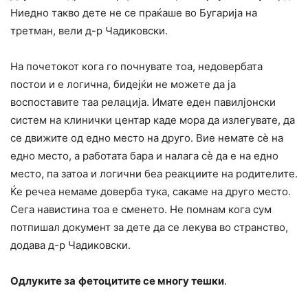
Ниедно такво дете не се праќаше во Бугарија на
третман, вели д-р Чадиковски.
На почетокот кога го почнувате тоа, недовербата
постои и е логична, бидејќи не можете да ја
воспоставите таа релација. Имате еден павилјонски
систем на клинички центар каде мора да излегувате, да
се движите од едно место на друго. Вие немате сè на
едно место, а работата бара и налага сè да е на едно
место, па затоа и логични беа реакциите на родителите.
Ќе речеа немаме доверба тука, сакаме на друго место.
Сега навистина тоа е сменето. Не помнам кога сум
потпишал документ за дете да се лекува во странство,
додава д-р Чадиковски.
Одлуките за
фетоцитите се многу тешки
.