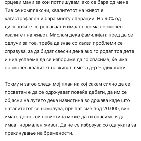
срцеви мани за кои потпишувам, ако се бара од мене.
Тие се комплексни, квалитетот на живот е
катастрофален и бара многу операции. Но 90% од
дијагнозите се решаваат и имаат сосема нормален
квалитет на живот. Мислам дека фамилијата пред да се
одлучи за тоа, треба да знае со какви проблеми се
справува, за да бидат свесни дека ако го родат тоа дете
и ние успееме да се избориме да го спасиме, ќе има
нормален квалитет на живот, смета д-р Чадиковски.
Токму и затоа следн мој план на кој сакам силно да се
посветам е да се одржуваат повеќе дебати, да им се
објасни на луѓето дека навистина во држава каде што
наталитетот се намалува, прв пат сме под 20.000, вие
имате деца кои навистина може да ги спасиме и да
имаат нормален живот. Да не се избрзува со одлуката за
прекинување на бремености.