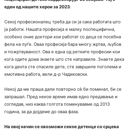
еден од нашите херои за 2023
.
Секој професионалец треба да си ја сака работата што
ја работи. Нашата професија е малку поспецифична,
особено оние доктори кои работат со деца се посебна
фела на луѓе. Оваа професија бара многу жртва, љубов
и пожртвуваност. Ова е една од ретките професии кои
кога одите дома знаете што сте направиле. Знаете дека
кога дента сте спасиле дете, сте завршиле поголема и
емотивна работа, вели д-р Чадиковски.
Некој да ме праша дали повторно сè би поминал, би се
запрашал. Пред некое време имав едно предавање и
согледав, низ каква голгота поминувавме од 2013
година, за да дојдеме до оваа фаза.
На овој начин се овозможи секое детенце со срцева