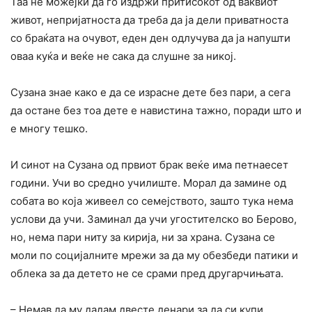
Таа не можејќи да го издржи притисокот од ваквиот
живот, непријатноста да треба да ја дели приватноста
со браќата на очувот, еден ден одлучува да ја напушти
оваа куќа и веќе не сака да слушне за никој.
Сузана знае како е да се израсне дете без пари, а сега
да остане без тоа дете е навистина тажно, поради што и
е многу тешко.
И синот на Сузана од првиот брак веќе има петнаесет
години. Учи во средно училиште. Морал да замине од
собата во која живеел со семејството, зашто тука нема
услови да учи. Заминал да учи угостителско во Берово,
но, нема пари ниту за кирија, ни за храна. Сузана се
моли по социјалните мрежи за да му обезбеди патики и
облека за да детето не се срами пред другарчињата.
– Немав да му дадам двесте денари за да си купи