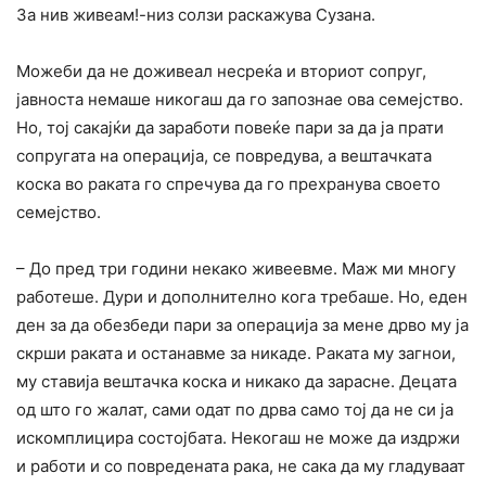
За нив живеам!-низ солзи раскажува Сузана.
Можеби да не доживеал несреќа и вториот сопруг,
јавноста немаше никогаш да го запознае ова семејство.
Но, тој сакајќи да заработи повеќе пари за да ја прати
сопругата на операција, се повредува, а вештачката
коска во раката го спречува да го прехранува своето
семејство.
– До пред три години некако живеевме. Маж ми многу
работеше. Дури и дополнително кога требаше. Но, еден
ден за да обезбеди пари за операција за мене дрво му ја
скрши раката и останавме за никаде. Раката му загнои,
му ставија вештачка коска и никако да зарасне. Децата
од што го жалат, сами одат по дрва само тој да не си ја
искомплицира состојбата. Некогаш не може да издржи
и работи и со повредената рака, не сака да му гладуваат