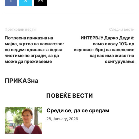
Претходни вести
Следни вести
Потресна приказна на
ИНТЕРВЈУ Дарко Дедиќ:
мајка, жртва на насилство:
само околу 10% од
со седумгодишната ќерка
вкупниот број на население
чистиме по згради, за да
кај нас има животно
може да преживееме
осигурување
ПРИКАЗна
ПОВЕЌЕ ВЕСТИ
Среди се, да се средам
28, January, 2026