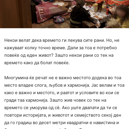
Некои велат дека времето ги лекува сите рани. Но, не
кажуваат колку точно време. Дали за тоа е потребно
повеќе од еден живот? Зашто некои рани со тек на
времето како да болат повеќе.
Многумина ќе речат не е важно местото додека во тоа
место владее слога, љубов и хармонија. Јас велам и тоа
како е важно и местото, и раатот и условите во кои се
гради таа хармонија. Зашто жив човек со тек на
времето се уморува од сè. Ако уште двапати да ти се
повтори историјата, и животот и семејството секој ден
да го градиш во десет метри квадратни е навистина и