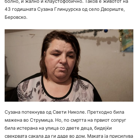
болно, и жално и клаустофобично. Таков е животот на
43 годишната Сузана Глинџурска од село Двориште,
Беровско.
Сузана потекнува од Свети Николе. Претходно била
мажена во Струмица. Но, по смртта на првиот сопруг
била истерана на улица со двете деца, бидејќи
свекрвата сакала да ги даде во дом. Маката ја присилува