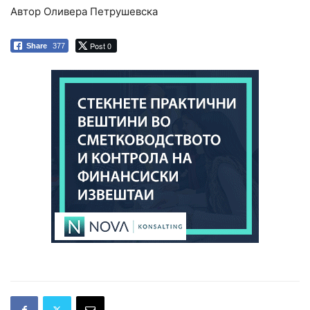
Автор Оливера Петрушевска
Post 0
Share
377