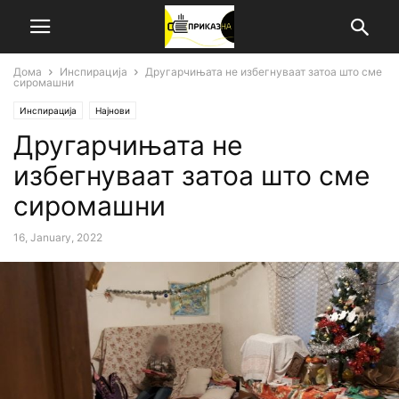
Дома
Инспирација
Другарчињата не избегнуваат затоа што сме
сиромашни
Инспирација
Најнови
Другарчињата не
избегнуваат затоа што сме
сиромашни
16, January, 2022