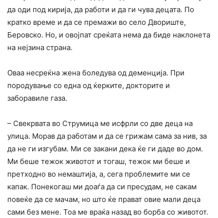
да оди под кирија, да работи и да ги чува децата. По
кратко време и да се премажи во село Двориште,
Беровско. Но, и овојпат среќата нема да биде наклонета
на нејзина страна.
Оваа несреќна жена боледува од деменција. При
породување со една од ќерките, докторите и
заборавиле газа.
– Свекрвата во Струмица ме исфрли со две деца на
улица. Морав да работам и да се грижам сама за нив, за
да не ги изгубам. Ми се закани дека ќе ги даде во дом.
Ми беше тежок животот и тогаш, тежок ми беше и
претходно во немаштија, а, сега проблемите ми се
капак. Понекогаш ми доаѓа да си пресудам, не сакам
повеќе да се мачам, но што ќе прават овие мали деца
сами без мене. Тоа ме враќа назад во борба со животот.