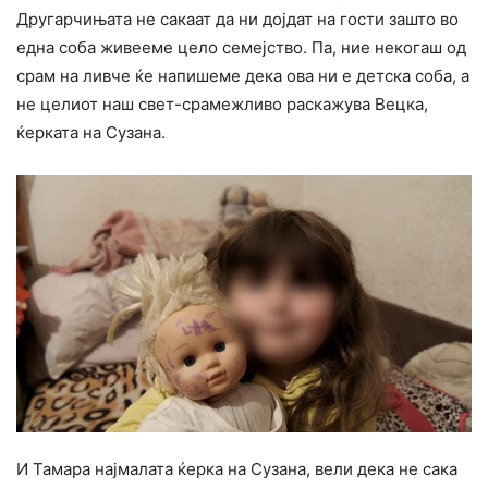
Другарчињата не сакаат да ни дојдат на гости зашто во
една соба живееме цело семејство. Па, ние некогаш од
срам на ливче ќе напишеме дека ова ни е детска соба, а
не целиот наш свет-срамежливо раскажува Вецка,
ќерката на Сузана.
И Тамара најмалата ќерка на Сузана, вели дека не сака