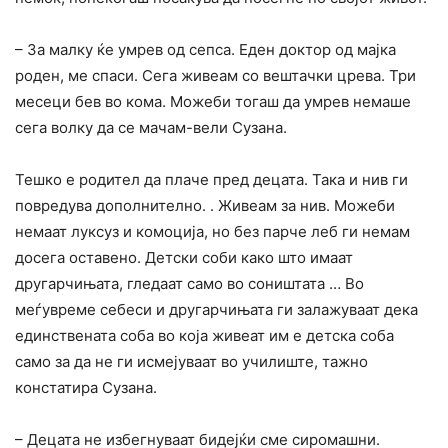
– За малку ќе умрев од сепса. Еден доктор од мајка
роден, ме спаси. Сега живеам со вештачки црева. Три
месеци бев во кома. Можеби тогаш да умрев немаше
сега волку да се мачам-вели Сузана.
Тешко е родител да плаче пред децата. Така и нив ги
повредува дополнително. . Живеам за нив. Можеби
немаат луксуз и комоција, но без парче леб ги немам
досега оставено. Детски соби како што имаат
другарчињата, гледаат само во соништата … Во
меѓувреме себеси и другарчињата ги залажуваат дека
единствената соба во која живеат им е детска соба
само за да не ги исмејуваат во училиште, тажно
констатира Сузана.
– Децата не избегнуваат бидејќи сме сиромашни.