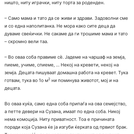
ништо, ниту играчки, ниту торта за роденден.
– Само мама и тато да се живи и здрави. Задоволни сме
и со една наполитанка. Не мора како сите деца да
дуваме свеќички. Не сакаме да ги трошиме мама и тато
– скромно вели таа.
– Во оваа соба правиме сè. Јадеме на чаршаф на земја,
пиеме, учиме, спиеме, … Некој на кревети, некој на
земја. Децата пишуваат домашна работа на кревет. Тука
2
готвам, тука во 1о м
ни поминува животот, мој и на
децата.
Во оваа куќа, само една соба припаѓа на ова семејство,
а петте девери на Сузана, имаат по една соба. Никој
нема комоција. Ниту приватност. Тоа е причината
поради која Сузана ќе ја изгуби ќерката од првиот брак.