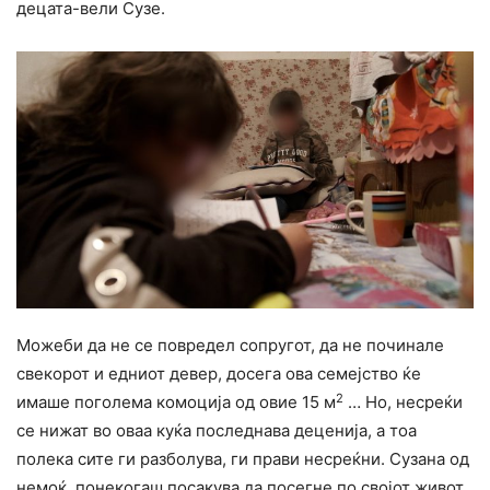
децата-вели Сузе.
Можеби да не се повредел сопругот, да не починале
свекорот и едниот девер, досега ова семејство ќе
2
имаше поголема комоција од овие 15 м
… Но, несреќи
се нижат во оваа куќа последнава деценија, а тоа
полека сите ги разболува, ги прави несреќни. Сузана од
немоќ, понекогаш посакува да посегне по својот живот.