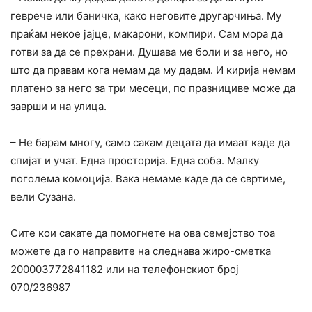
геврече или баничка, како неговите другарчиња. Му
праќам некое јајце, макарони, компири. Сам мора да
готви за да се прехрани. Душава ме боли и за него, но
што да правам кога немам да му дадам. И кирија немам
платено за него за три месеци, по празнициве може да
заврши и на улица.
– Не барам многу, само сакам децата да имаат каде да
спијат и учат. Една просторија. Една соба. Малку
поголема комоција. Вака немаме каде да се свртиме,
вели Сузана.
Сите кои сакате да помогнете на ова семејство тоа
можете да го направите на следнава жиро-сметка
200003772841182 или на телефонскиот број
070/236987