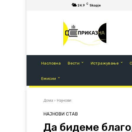
C
24.9
Skopje
Насловна
Вести
Истражување
Емисии
Дома
Најнови
НАЈНОВИ
СТАВ
Да бидеме благо