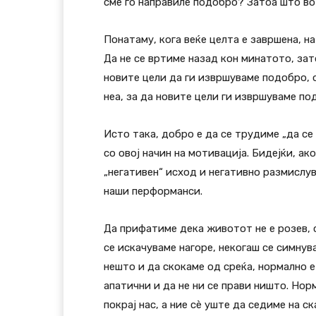
сме го направиле подобро? Затоа што во 
Понатаму, кога веќе целта е завршена, н
Да не се вртиме назад кон минатото, за
новите цели да ги извршуваме подобро, 
неа, за да новите цели ги извршуваме по
Исто така, добро е да се трудиме „да се
со овој начин на мотивација. Бидејќи, а
„негативен“ исход и негативно размислу
наши перформанси.
Да прифатиме дека животот не е розев, 
се искачуваме нагоре, некогаш се симнув
нешто и да скокаме од среќа, нормално 
апатични и да не ни се прави ништо. Но
покрај нас, а ние сè уште да седиме на ск