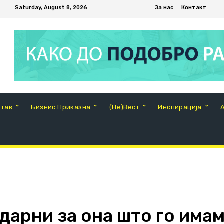
Saturday, August 8, 2026
За нас
Контакт
Став
Бизнис Приказна
(Не)Вест
Инспирација
дарни за она што го има