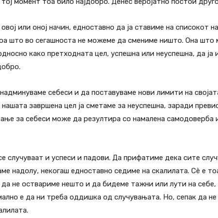
тој момент тоа било најдобро. Денес веројатно постои друго
а овој или оној начин, едноставно да ја ставиме на списокот 
тоа што во сегашноста не можеме да смениме ништо. Она што
односно како претходната цел, успешна или неуспешна, да ја
добро.
 надминуваме себеси и да поставуваме нови лимити на својата
ко нашата завршена цел ја сметаме за неуспешна, заради прев
вање за себеси може да резултира со намалена самодоверба и
се случуваат и успеси и падови. Да прифатиме дека сите случ
аме надолу, некогаш едноставно седиме на скалилата. Сè е т
е да не оствариме нешто и да бидеме тажни или лути на себе
рмално е да ни треба оддишка од случувањата. Но, сепак да 
алилата.