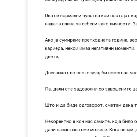
Ова се нормални чувства кои постојат ка
нашата слика за себеси како личности. З
Ако ја сумираме претходната година, ве
кариера, некои имаа негативни моменти, 
двете.
Дневникот во овој случај би помогнал мн
Па, дали сте задоволни со завршените ц
Што и да биде одговорот, сметам дека т
Некоректно е кон нас самите, која било 
дали навистина сме можеле. Кога велам 