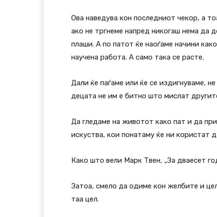
Ова наведува кон последниот чекор, а то
ако не тргнеме напред никогаш нема да д
плаши. А по патот ќе наоѓаме начини како
научена работа. А само така се расте.
Дали ќе паѓаме или ќе се издигнуваме, не
децата не им е битно што мислат другите
Да гледаме на животот како пат и да пр
искуства, кои понатаму ќе ни користат д
Како што вели Марк Твен, „За дваесет год
Затоа, смело да одиме кон желбите и цел
таа цел.