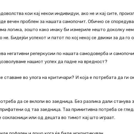
доволства кои кај некои индивидуи, ако не и кај сите, произ
е вечен проблем за нашата самопочит. Обично се споредуваме
ма логика, зошто како инаку би измериле нешто доколку нема
о не. Бидејќи успехот и патот по кој некој се движи за да го 
ува негативни реперкусии по нашата самодоверба и самопочит,
 дозволуваме нашиот успех да падне на вредност?
е ставаме во улога на критичари? И која е потребата да ги 
отреба да се вклопи во заедница. Без разлика дали станува з
прифатени од таа заедница. Таа примитивна потреба се гледа
 сокласници или од децата во тимот кај што играат.
 биде пофален и лошо кога ќе биде искритикуван.