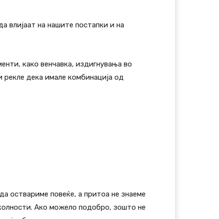
да влијаат на нашите постапки и на
енти, како венчавка, издигнувања во
би рекле дека имале комбинација од
да оствариме повеќе, а притоа не знаеме
околности. Ако можело подобро, зошто не