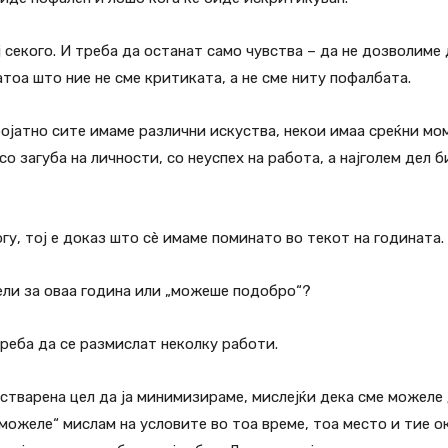
ј секого. И треба да останат само чувства – да не дозволиме 
атоа што ние не сме критиката, а не сме ниту пофалбата.
ројатно сите имаме различни искуства, некои имаа среќни мом
со загуба на личности, со неуспех на работа, а најголем дел 
огу, тој е доказ што сè имаме поминато во текот на годината.
ели за оваа година или „можеше подобро“?
реба да се размислат неколку работи.
остварена цел да ја минимизираме, мислејќи дека сме можеле 
„можеле“ мислам на условите во тоа време, тоа место и тие 