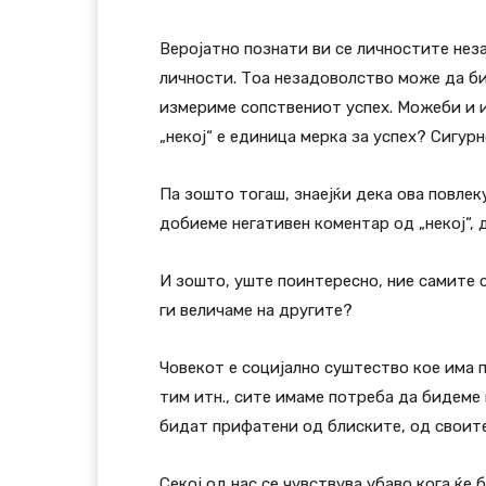
Веројатно познати ви се личностите неза
личности. Тоа незадоволство може да бид
измериме сопствениот успех. Можеби и и
„некој“ е единица мерка за успех? Сигурн
Па зошто тогаш, знаејќи дека ова повлек
добиеме негативен коментар од „некој“,
И зошто, уште поинтересно, ние самите с
ги величаме на другите?
Човекот е социјално суштество кое има п
тим итн., сите имаме потреба да бидеме 
бидат прифатени од блиските, од своите
Секој од нас се чувствува убаво кога ќе