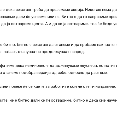
а е дека секогаш треба да преземаме акција. Никогаш нема д
ознаеме дали ќе успееме или не. Битно е да го направиме прв
 да ја оствариме целта. А и да не ја оствариме, тоа ќе биде 
 е битно, битно е секогаш да станеме и да пробаме пак, исто
, паѓаат, стануваат и продолжуваат напред.
ифатиме дека неминовно е да доживуваме неуспеси, но истите
а станеме подобра верзија од себе, односно да растеме.
ини повеќе ќе се каете за работите кои не сте ги направиле, 
ите, не е битно дали ќе ги оствариме, битно е дека сме науч