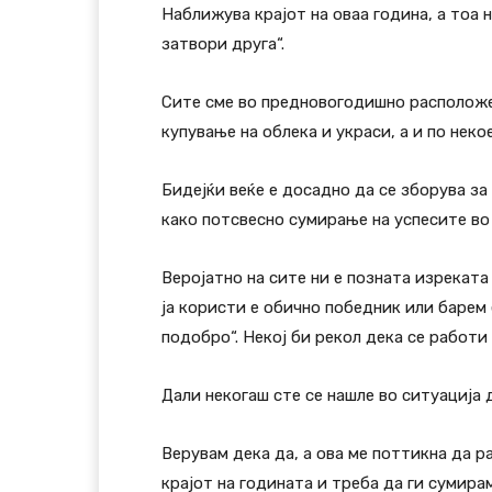
Наближува крајот на оваа година, а тоа н
затвори друга“.
Сите сме во предновогодишно расположе
купување на облека и украси, а и по неко
Бидејќи веќе е досадно да се зборува за
како потсвесно сумирање на успесите во
Веројатно на сите ни е позната изреката 
ја користи е обично победник или барем 
подобро“. Некој би рекол дека се работи
Дали некогаш сте се нашле во ситуација
Верувам дека да, а ова ме поттикна да р
крајот на годината и треба да ги сумира