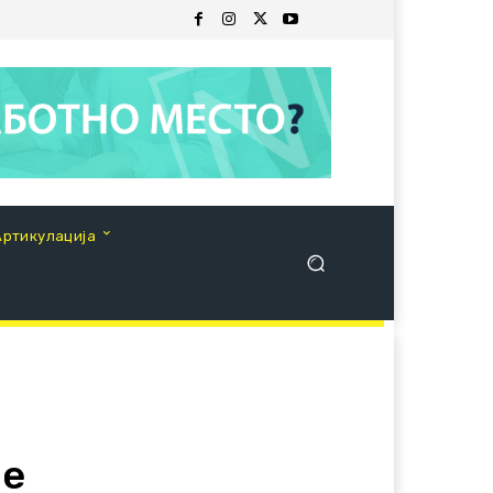
Артикулација
ме