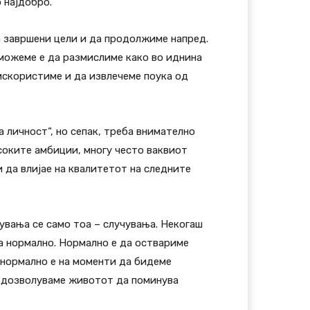
 најдобро.
на завршени цели и да продолжиме напред.
 можеме е да размислиме како во иднина
 искористиме и да извлечеме поука од
 личност“, но сепак, треба внимателно
исоките амбиции, многу често ваквиот
 да влијае на квалитетот на следните
увања се само тоа – случувања. Некогаш
оа нормално. Нормално е да оствариме
, нормално е на моменти да бидеме
не дозволуваме животот да поминува