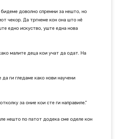
а бидеме доволно спремни за нешто, но
иот чекор. Да тргнеме кон она што нè
уште едно искуство, уште една нова
 како малите деца кои учат да одат. На
 да ги гледаме како нови научени
отколку за оние кои сте ги направиле.“
иле нешто по патот додека сме оделе кон