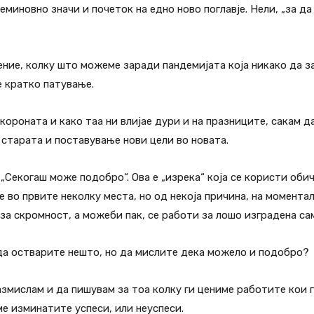
еминовно значи и почеток на едно ново поглавје. Нели, „за да
ние, колку што можеме заради пандемијата која никако да з
е кратко патување.
 короната и како таа ни влијае дури и на празниците, сакам д
 старата и поставување нови цели во новата.
„Секогаш може подобро“. Ова е „изрека“ која се користи обично
е во првите неколку места, но од некоја причина, на момента
 за скромност, а можеби пак, се работи за лошо изградена са
 да остварите нешто, но да мислите дека можело и подобро?
азмислам и да пишувам за тоа колку ги цениме работите кои 
ме изминатите успеси, или неуспеси.