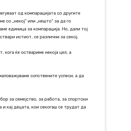
легуваат од компарацијата со другите
 со „некој“ или „нешто“ за да го
ме единица за компарација. Но, дали тој
оствари истиот, се различни за секој.
 кога ќе оствариме некоја цел, а
омаловажуваме сопствените успеси, а да
бор за семејство, за работа, за спортски
 и кај децата, кои секогаш се трудат да