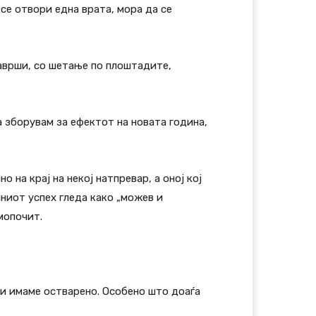
 се отвори една врата, мора да се
аврши, со шетање по плоштадите,
а зборувам за ефектот на новата година,
 на крај на некој натпревар, а оној кој
лниот успех гледа како „можев и
мопочит.
ги имаме остварено. Особено што доаѓа