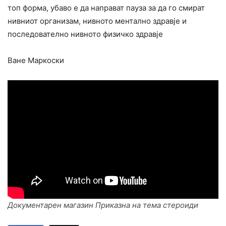
топ форма, убаво е да направат пауза за да го смират
нивниот организам, нивното ментално здравје и
последователно нивното физичко здравје
Ване Маркоски
Документарен магазин Приказна на тема стероиди