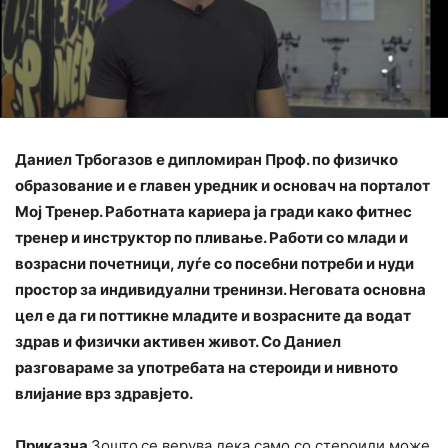
Даниел Трбогазов е дипломиран Проф. по физичко
образование и е главен уредник и основач на порталот
Мој Тренер. Работната кариера ја гради како фитнес
тренер и инструктор по пливање. Работи со млади и
возрасни почетници, луѓе со посебни потреби и нуди
простор за индивидуални тренинзи. Неговата основна
цел е да ги поттикне младите и возрасните да водат
здрав и физички активен живот. Со Даниел
разговараме за употребата на стероиди и нивното
влијание врз здравјето.
Приказна
Зошто
се верува дека само со стероиди може