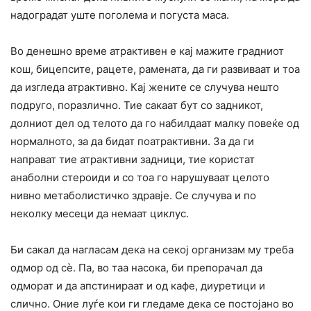
надоградат уште поголема и погуста маса.
Во денешно време атрактивен е кај мажите градниот
кош, бицепсите, рацете, рамената, да ги развиваат и тоа
да изгледа атрактивно. Кај жените се случува нешто
подруго, поразлично. Тие сакаат бут со задникот,
долниот дел од телото да го набилдаат малку повеќе од
нормалното, за да бидат поатрактивни. За да ги
направат тие атрактивни задници, тие користат
анаболни стероиди и со тоа го нарушуваат целото
нивно метаболистичко здравје. Се случува и по
неколку месеци да немаат циклус.
Би сакал да нагласам дека на секој организам му треба
одмор од сè. Па, во таа насока, би препорачал да
одморат и да апстинираат и од кафе, диуретици и
слично. Оние луѓе кои ги гледаме дека се постојано во