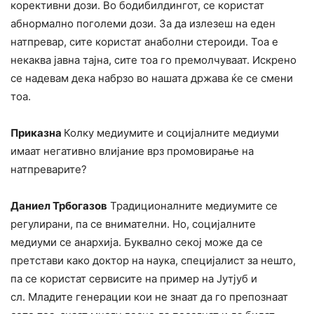
корективни дози. Во бодибилдингот, се користат
абнормално поголеми дози. За да излезеш на еден
натпревар, сите користат анаболни стероиди. Тоа е
некаква јавна тајна, сите тоа го премолчуваат. Искрено
се надевам дека набрзо во нашата држава ќе се смени
тоа.
Приказна
Колку медиумите и социјалните медиуми
имаат негативно влијание врз промовирање на
натпреварите?
Даниел Трбогазов
Традиционалните медиумите се
регулирани, па се внимателни. Но, социјалните
медиуми се анархија. Буквално секој може да се
претстави како доктор на наука, специјалист за нешто,
па се користат сервисите на пример на Јутјуб и
сл. Младите генерации кои не знаат да го препознаат