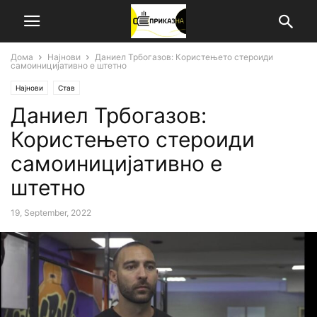
Дома
Најнови
Даниел Трбогазов: Користењето стероиди
самоиницијативно е штетно
Најнови
Став
Даниел Трбогазов:
Користењето стероиди
самоиницијативно е
штетно
19, September, 2022