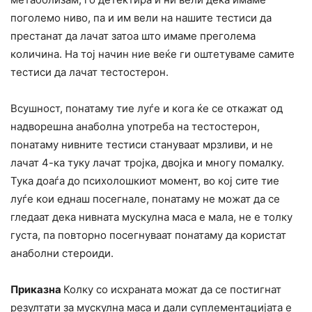
поголемо ниво, па и им вели на нашите тестиси да
престанат да лачат затоа што имаме преголема
количина. На тој начин ние веќе ги оштетуваме самите
тестиси да лачат тестостерон.
Всушност, понатаму тие луѓе и кога ќе се откажат од
надворешна анаболна употреба на тестостерон,
понатаму нивните тестиси стануваат мрзливи, и не
лачат 4-ка туку лачат тројка, двојка и многу помалку.
Тука доаѓа до психолошкиот момент, во кој сите тие
луѓе кои еднаш посегнале, понатаму не можат да се
гледаат дека нивната мускулна маса е мала, не е толку
густа, па повторно посегнуваат понатаму да користат
анаболни стероиди.
Приказна
Колку со исхраната можат да се постигнат
резултати за мускулна маса и дали суплементацијата е