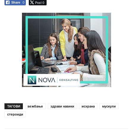
Post 0
Share
0
ТАГОВИ
вежбање
здрави навики
исхрана
мускули
стероиди