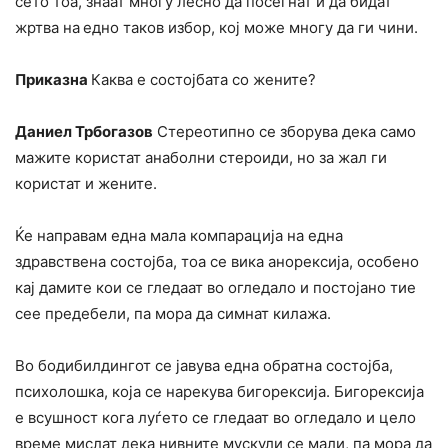
сето тоа, знаат многу лесно да посегнат и да бидат
жртва на
едно таков избор, кој може многу да ги чини.
Приказна
Каква е состојбата со жените?
Даниел Трбогазов
Стереотипно се зборува дека само
мажите користат анаболни стероиди, но за жал ги
користат и жените.
Ќе направам една мала компарација на една
здравствена состојба, тоа се вика анорексија, особено
кај дамите кои се гледаат во огледало и постојано тие
сее предебели, па мора да симнат килажа.
Во бодибилдингот се јавува една обратна состојба,
психолошка, која се нарекува бигорексија. Бигорексија
е всушност кога луѓето се гледаат во огледало и цело
време мислат дека нивните мускули се мали, па мора да