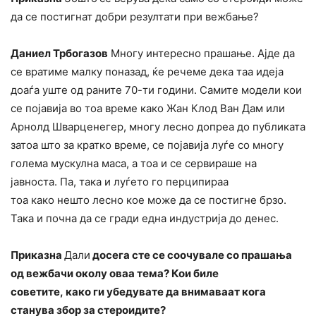
да се постигнат добри резултати при вежбање?
Даниел Трбогазов
Многу интересно прашање. Ајде да
се вратиме малку поназад, ќе речеме дека таа идеја
доаѓа уште од раните 70-ти години. Самите модели кои
се појавија во тоа време како Жан Клод Ван Дам или
Арнолд Шварценегер, многу лесно допреа до публиката
затоа што за кратко време, се појавија луѓе со многу
голема мускулна маса, а тоа и се сервираше на
јавноста. Па, така и луѓето го перципираа
тоа како нешто лесно кое може да се постигне брзо.
Така и почна да се гради една индустрија до денес.
Приказна
Дали
досега сте се соочувале со прашања
од вежбачи околу оваа тема? Кои биле
советите, како ги убедувате да внимаваат кога
станува збор за стероидите?