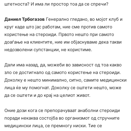
штетноста? И има ли простор тоа да се спречи?
Даниел Трбогазов
Генерално гледано, во мојот клуб и
круг каде што јас работам, ние сме против самото
користење на стероиди. Првото нешто при самото
доаѓање на клиентите, ние им објаснуваме дека такви
недозволени супстанции, не користиме.
Дали има назад, да, можеби во зависност од тоа какво
зло се достигнало од самото користење на стероиди.
Доколку е нешто минимално, ситно, самите медицински
лица ќе му помогнат. Доколку се оштети нешто, може
да се оштети и до крај на целиот живот.
Оние дози кога се препорачуваат анаболни стероиди
поради некаква состојба во организмот од стручните
медицински лица, се премногу ниски. Тие се