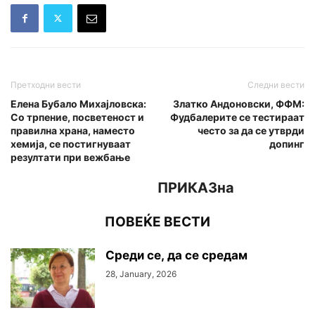
Претходни вести
Следни вести
Елена Бубало Михајловска:
Златко Андоновски, ФФМ:
Со трпение, посветеност и
Фудбалерите се тестираат
правилна храна, наместо
често за да се утврди
хемија, се постигнуваат
допинг
резултати при вежбање
ПРИКАЗна
ПОВЕЌЕ ВЕСТИ
Среди се, да се средам
28, January, 2026