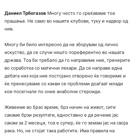
Даниел Трбогазов
Многу често го среќаваме тоа
прашање. Не само во нашите клубови, туку и надвор од
нив.
Многу би било интересно да не зборувам од лично
искуство, да се случи нешто пореферентно во нашата
држава. Тоа би требало да го направиме ние, тренерите
во соработка со матични лекари. Да се направи една
дебата низ која ние постојано отворено ќе говориме и
ќе пренесуваме со какви се проблеми доаѓаат млади
кои посегнале по оние анаболни стероиди.
Живееме во брзо време, брз начин на живот, сите
сакаме брзи резултати, едноставно е да речеме јас
сакам за 2 месеци, тоа е супер, ќе го земам јас на своја
рака. Но, не стојат така работите. Има правила на