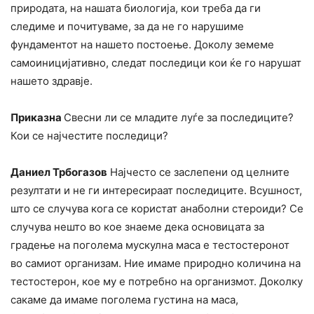
природата, на нашата биологија, кои треба да ги
следиме и почитуваме, за да не го нарушиме
фундаментот на нашето постоење. Доколу земеме
самоиницијативно, следат последици кои ќе го нарушат
нашето здравје.
Приказна
Свесни ли се младите луѓе за последиците?
Кои се најчестите последици?
Даниел Трбогазов
Најчесто се заслепени од целните
резултати и не ги интересираат последиците. Всушност,
што се случува кога се користат анаболни стероиди? Се
случува нешто во кое знаеме дека основицата за
градење на поголема мускулна маса е тестостеронот
во самиот организам. Ние имаме природно количина на
тестостерон, кое му е потребно на организмот. Доколку
сакаме да имаме поголема густина на маса,