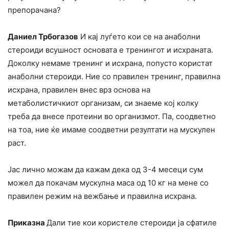
препорачана?
Даниел Трбогазов
И кај луѓето кои се на анаболни
стероиди всушност основата е тренингот и исхраната.
Доколку немаме тренинг и исхрана, попусто користат
анаболни стероиди. Ние со правилен тренинг, правилна
исхрана, правилен внес врз основа на
метаболистичкиот организам, си знаеме кој колку
треба да внесе протеини во организмот. Па, соодветно
на тоа, ние ќе имаме соодветни резултати на мускулен
раст.
Јас лично можам да кажам дека од 3-4 месеци сум
можел да покачам мускулна маса од 10 кг на мене со
правилен режим на вежбање и правилна исхрана.
Приказна
Дали тие кои користеле стероиди ја сфатиле