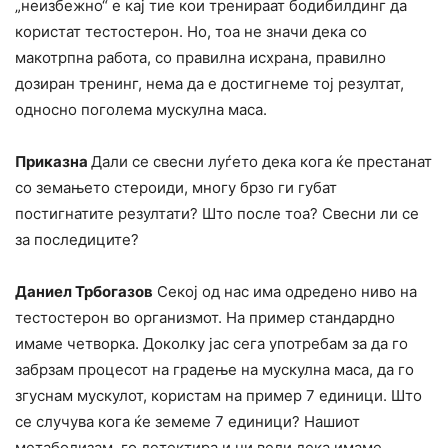
„неизбежно“ е кај тие кои тренираат бодибилдинг да
користат тестостерон. Но, тоа не значи дека со
макотрпна работа, со правилна исхрана, правилно
дозиран тренинг, нема да е достигнеме тој резултат,
односно поголема мускулна маса.
Приказна
Дали се свесни луѓето дека кога ќе престанат
со земањето стероиди, многу брзо ги губат
постигнатите резултати? Што после тоа? Свесни ли се
за последиците?
Даниел Трбогазов
Секој од нас има одредено ниво на
тестостерон во организмот. На пример стандардно
имаме четворка. Доколку јас сега употребам за да го
забрзам процесот на градење на мускулна маса, да го
згуснам мускулот, користам на пример 7 единици. Што
се случува кога ќе земеме 7 единици? Нашиот
метаболизам, го детектира и ни вели дека имаме