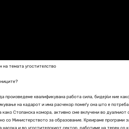
н на темата угостителство
тниците?
да произведеме квалификувана работа сила, бидејќи ние как
кување на кадарот и има расчекор помеѓу она што е потреба
 како Стопанска комора, активно сме вклучени во дуалниот 
но со Министерството за образование. Креираме програми за
 насока и во угостителскиот сектор, работиме на терен со к