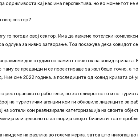
 да одржливоста кај нас има перспектива, но во моментот не 
 овој сектор?
у го погоди овој сектор. Има да кажеме хотелски комплекси 
соа одлука за нивно затворање. Тоа покажува дека ковидот се
направивме две студии со самиот почеток на ковид кризата. 
 таму се предвиди и се проектираше за жал беше точно, а то
. Ние сме 2022 година, а последиците од ковид кризата сè у
по ресторанското работење, по хотелиерството и по туристи
број на туристички агенции кои ги обновиле лиценците за ра
ј на хотели кои реализирале категоризација на своите објек
менија или целосно го затворија својот бизнис и тоа е пробл
а наидеме на разлика во голема мерка, затоа што никогаш во