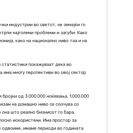
чки индустрии во светот, не земајќи го
трпи најголеми проблеми и загуби. Како
омија, како на национално ниво таа и на
 статистики покажуваат дека во
ка има многу перспективи во овој сектор
 бројки од 3.000.000 ноќевања, 1.000.000
ризам на домашно ниво се соочува со
 она што реално бизнисот го бара,
елосно искористени. Има простор за
се одвоиме, имаме периоди во годината