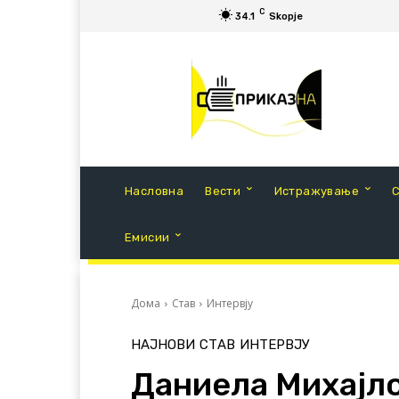
C
34.1
Skopje
Насловна
Вести
Истражување
Емисии
Дома
Став
Интервју
НАЈНОВИ
СТАВ
ИНТЕРВЈУ
Даниела Михајл