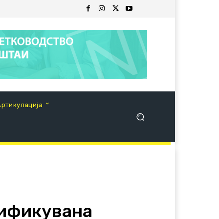
Артикулација
лификувана