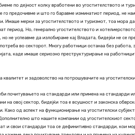
обиеме по дејност колку вработени во угостителството и тур
ние го предочивме и што го баравме изминатиот период, не н
и. Имаше мерки за угостителството и туризмот, тоа мора да
ат период. Но, генерално угостителството и хотелиерството
, но не успеавме да излобираме кај Владата, бидејќи не се п
потреба во секторот. Многу работници останаа без работа, з
ијата, каде имаше сериозно преструктурирање на работници
 квалитет и задоволство на потрошувачите на угостителски 
и почитувањето на стандарди или примена на стандарди ил
ни на овој сектор, бидејќи тоа е всушност и законска обврск
. Како од аспект на функционирање на угостителски субјекти
. Дополнително што нашите компании од угостителскиот сект
ат и свои стандарди тоа се дефинитивно стандарди, кои мора
а кажеме дека почитуваме трендови и на примена на кулинар