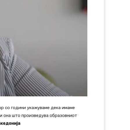
ор со години укажуваме дека имаме
 и она што произведува образовниот
акедонија