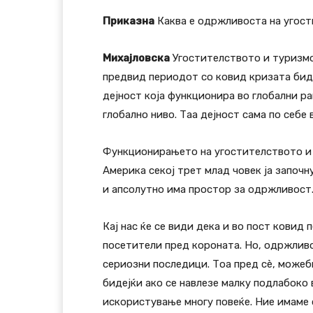
Приказна
Каква е одржливоста на угост
Михајловска
Угостителството и туризмот
предвид периодот со ковид кризата биде
дејност која функционира во глобални ра
глобално ниво. Таа дејност сама по себе 
Функционирањето на угостителството и 
Америка секој трет млад човек ја започн
и апсолутно има простор за одржливост
Кај нас ќе се види дека и во пост ковид
посетители пред короната. Но, одржливо
сериозни последици. Тоа пред сè, можеб
бидејќи ако се навлезе малку подлабоко
искористување многу повеќе. Ние имаме 