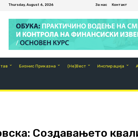
Thursday, August 6, 2026
За нас
Контакт
Став
Бизнис Приказна
(Не)Вест
Инспирација
овска: Создавањето ква