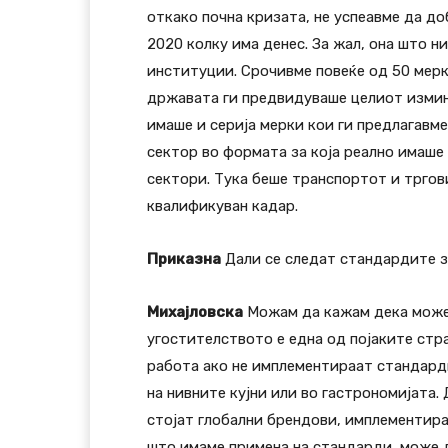
откако почна кризата, не успеавме да д
2020 колку има денес. За жал, она што 
институции. Срочивме повеќе од 50 мерк
државата ги предвидуваше целиот измин
имаше и серија мерки кои ги предлагавме
сектор во формата за која реално имаше 
сектори. Тука беше транспортот и тргов
квалификуван кадар.
Приказна
Дали се следат стандардите за
Михајловска
Можам да кажам дека можеб
угостителството е една од појаките стра
работа ако не имплементираат стандарди
на нивните кујни или во гастрономијата
стојат глобални брендови, имплементира
што имаме примена на стандарди, може д