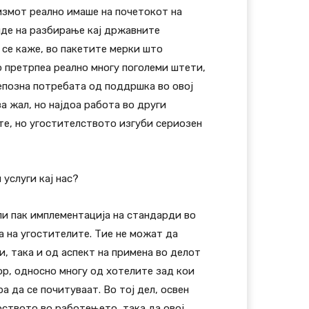
измот реално имаше на почетокот на
аиде на разбирање кај државните
 се каже, во пакетите мерки што
 претрпеа реално многу поголеми штети,
репозна потребата од поддршка во овој
а жал, но најдоа работа во други
те, но угостителството изгуби сериозен
услуги кај нас?
и пак имплементација на стандарди во
а на угостителите. Тие не можат да
, така и од аспект на примена во делот
ор, односно многу од хотелите зад кои
 да се почитуваат. Во тој дел, освен
ството во работењето, така да овој