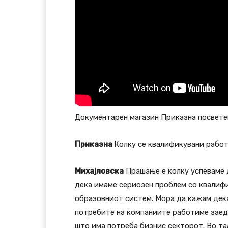
Документарен магазин Приказна посвете
Приказна
Колку се квалификувани рабо
Михајловска
Прашање е колку успеваме 
дека имаме сериозен проблем со квалифи
образовниот систем. Мора да кажам дека
потребите на компаниите работиме заед
што има потреба бизнис секторот. Во таа