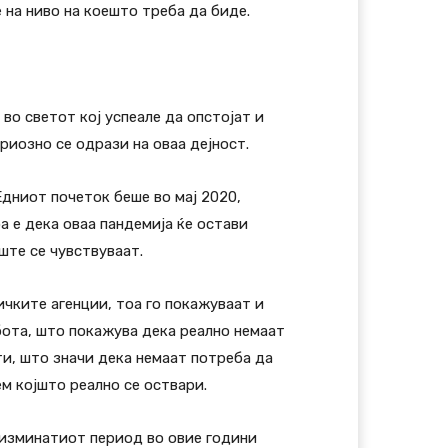
е на ниво на коешто треба да биде.
во светот кој успеале да опстојат и
риозно се одрази на оваа дејност.
Едниот почеток беше во мај 2020,
а е дека оваа пандемија ќе остави
ште се чувствуваат.
чките агенции, тоа го покажуваат и
бота, што покажува дека реално немаат
ти, што значи дека немаат потреба да
ем којшто реално се оствари.
 изминатиот период во овие години