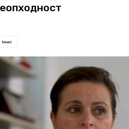
неопходност
Email