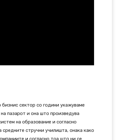
о бизнис сектор со години укажуваме
 на пазарот и она што произведува
систем на образование и согласно
 средните стручни училишта, онака како
омпаниите и согласно тоа што ни се