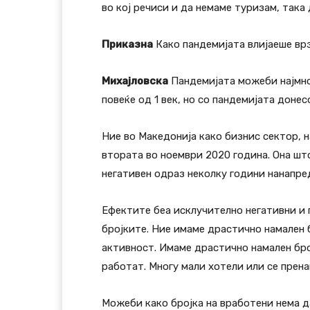
во кој речиси и да немаме туризам, така
Приказна
Како пандемијата влијаеше врз
Михајловска
Пандемијата можеби најмног
повеќе од 1 век, но со пандемијата доне
Ние во Македонија како бизнис сектор, 
втората во ноември 2020 година. Она што
негативен одраз неколку години нанапред
Ефектите беа исклучително негативни и 
бројките. Ние имаме драстично намален 
активност. Имаме драстично намален бро
работат. Многу мали хотели или се прена
Можеби како бројка на вработени нема д