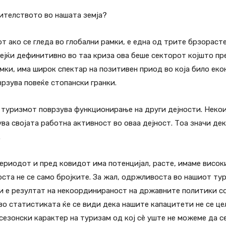
ителството во нашата земја?
 ако се гледа во глобални рамки, е една од трите брзорасте
јќи дефинитивно во таа криза ова беше секторот којшто пре
мки, има широк спектар на позитивен приод во која било екон
врзува повеќе стопански гранки.
туризмот поврзува функционирање на други дејности. Некои
ува својата работна активност во оваа дејност. Тоа значи де
.
 периодот и пред ковидот има потенцијал, расте, имаме високи
ста не се само бројките. За жал, одржливоста во нашиот ту
и е резултат на некоординираност на државните политики со
 во статистиката ќе се види дека нашите капацитети не се ц
сезонски карактер на туризам од кој сè уште не можеме да 