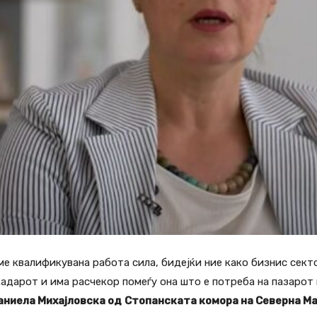
е квалификувана работа сила, бидејќи ние како бизнис сект
адарот и има расчекор помеѓу она што е потреба на пазарот
аниела Михајловска од
Стопанската комора на Северна М