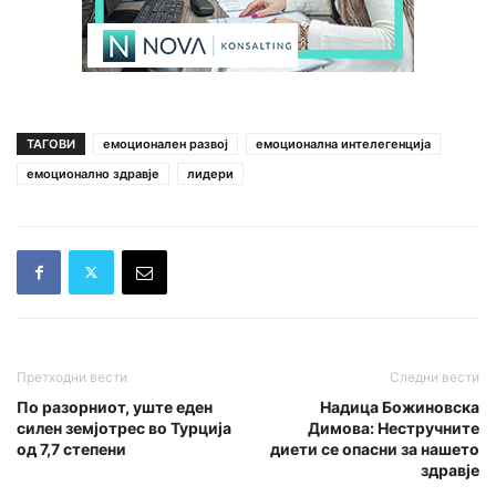
ТАГОВИ
емоционален развој
емоционална интелегенција
емоционално здравје
лидери
Претходни вести
Следни вести
По разорниот, уште еден
Надица Божиновска
силен земјотрес во Турција
Димова: Нестручните
од 7,7 степени
диети се опасни за нашето
здравје