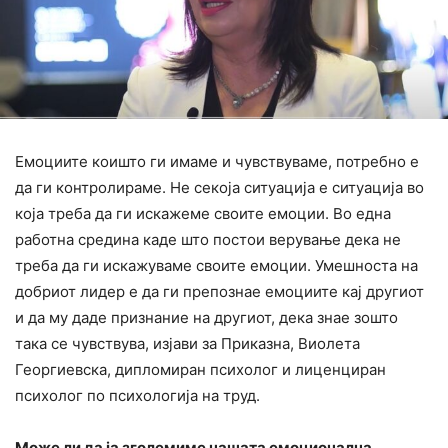
Емоциите коишто ги имаме и чувствуваме, потребно е
да ги контролираме. Не секоја ситуација е ситуација во
која треба да ги искажеме своите емоции. Во една
работна средина каде што постои верување дека не
треба да ги искажуваме своите емоции. Умешноста на
добриот лидер е да ги препознае емоциите кај другиот
и да му даде признание на другиот, дека знае зошто
така се чувствува, изјави за Приказна, Виолета
Георгиевска, дипломиран психолог и лиценциран
психолог по психологија на труд.
Може ли да ја зголемиме нашата емоционална