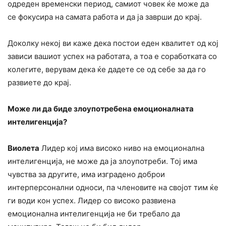
одреден временски период, самиот човек ќе може да
се фокусира на самата работа и да ја заврши до крај.
Доколку некој ви каже дека постои еден квалитет од кој
зависи вашиот успех на работата, а тоа е соработката со
колегите, верувам дека ќе дадете се од себе за да го
развиете до крај.
Може ли да биде злоупотребена емоционалната
интелигенција?
Виолета
Лидер кој има високо ниво на емоционална
интелигенција, не може да ја злоупотреби. Тој има
чувства за другите, има изградено доброи
интерперсонални односи, па членовите на својот тим ќе
ги води кон успех. Лидер со високо развиена
емоционална интелигенција не би требало да