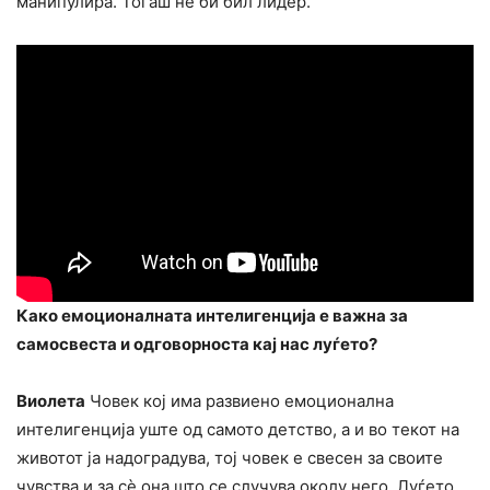
манипулира. Тогаш не би бил лидер.
Како емоционалната интелигенција е важна за
самосвеста и одговорноста кај нас луѓето?
Виолета
Човек кој има развиено емоционална
интелигенција уште од самото детство, а и во текот на
животот ја надоградува, тој човек е свесен за своите
чувства и за сè она што се случува околу него. Луѓето