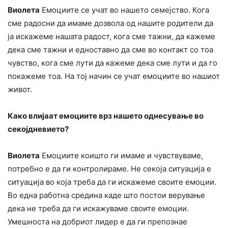
Виолета
Емоциите се учат во нашето семејство. Кога
сме радосни да имаме дозвола од нашите родители да
ја искажеме нашата радост, кога сме тажни, да кажеме
дека сме тажни и едноставно да сме во контакт со тоа
чувство, кога сме лути да кажеме дека сме лути и да го
покажеме тоа. На тој начин се учат емоциите во нашиот
живот.
Како влијаат емоциите врз нашето однесување во
секојдневието?
Виолета
Емоциите коишто ги имаме и чувствуваме,
потребно е да ги контролираме. Не секоја ситуација е
ситуација во која треба да ги искажеме своите емоции.
Во една работна средина каде што постои верување
дека не треба да ги искажуваме своите емоции.
Умешноста на добриот лидер е да ги препознае