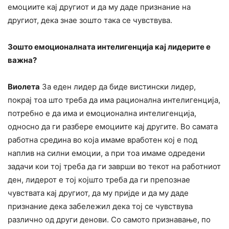
емоциите кај другиот и да му даде признание на
другиот, дека знае зошто така се чувствува.
Зошто емоционалната интелигенција кај лидерите е
важна?
Виолета
За еден лидер да биде вистински лидер,
покрај тоа што треба да има рационална интелигенција,
потребно е да има и емоционална интелигенција,
односно да ги разбере емоциите кај другите. Во самата
работна средина во која имаме вработен кој е под
наплив на силни емоции, а при тоа имаме одредени
задачи кои тој треба да ги заврши во текот на работниот
ден, лидерот е тој којшто треба да ги препознае
чувствата кај другиот, да му пријде и да му даде
признание дека забележил дека тој се чувствува
различно од други денови. Со самото признавање, по