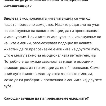
интелигенција
?
Виолета
Емоционалната интелигенција се учи од
нашето примарно семејство. Нашите родители нè учат
на искажување на нашите емоции, да ги препознаваме
и именуваме. Начините на именување и искажување на
нашите емоции, овозможуваат подоцна во нашите
животни да ги препознаеме емоциите на другите луѓе,
што е многу важно за емоционалната интелигенција.
Потребно е да имаме свесност за нашите емоции и
самоконтрола за тие емоции да не нè преплават. Само
оние луѓе коишто имаат чувства за своите емоции,
може да ги разберат и препознаат емоциите кај другите
луѓе.
Како да научиме да ги препознаеме емоциите?