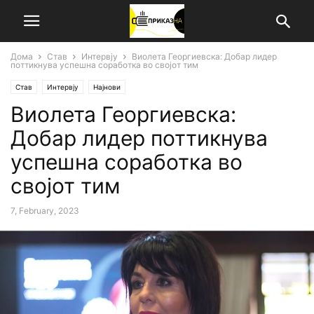
Дома
Став
Интервју
Виолета Георгиевска: Добар лидер
поттикнува успешна соработка во својот тим
Став
Интервју
Најнови
Виолета Георгиевска:
Добар лидер поттикнува
успешна соработка во
својот тим
7, February, 2023