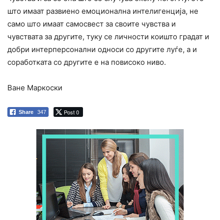
што имаат развиено емоционална интелигенција, не
само што имаат самосвест за своите чувства и
чувствата за другите, туку се личности коишто градат и
добри интерперсонални односи со другите луѓе, а и
соработката со другите е на повисоко ниво.
Ване Маркоски
Post 0
Share
347