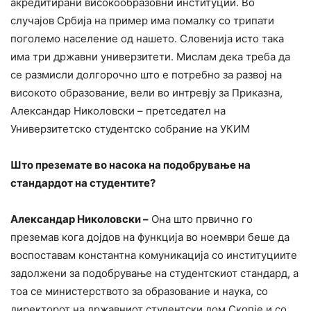
акредитирани високообразовни институции. Во
случајов Србија на пример има помалку со трипати
поголемо население од нашето. Словенија исто така
има три државни универзитети. Мислам дека треба да
се размисли долгорочно што е потребно за развој на
високото образование, вели во интревју за Приказна,
Александар Николовски – претседател на
Универзитетско студентско собрание на УКИМ
Што преземате во насока на подобрување на
стандардот на студентите?
Александар Николовски –
Она што првично го
преземав кога дојдов на функција во ноември беше да
воспоставам константна комуникација со институциите
задолжени за подобрување на студентскиот стандард, а
тоа се министерството за образование и наука, со
директорот на државниот студентски дом Скопје и со