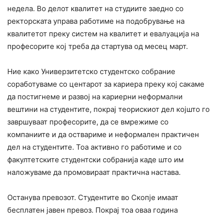
недела. Во делот квалитет на студиите заедно со
ректорската управа работиме на подобрување на
квалитетот преку систем на квалитет и евалуација на
професорите кој треба да стартува од месец март.
Ние како Универзитетско студентско собрание
соработуваме со центарот за кариера преку кој сакаме
да постигнеме и развој на кариерни неформални
вештини на студентите, покрај теорискиот дел којшто го
завршуваат професорите, да се вмрежиме со
компаниите и да оствариме и неформален практичен
дел на студентите. Тоа активно го работиме и со
факултетските студентски собранија каде што им
наложуваме да промовираат практична настава.
Останува превозот. Студентите во Скопје имаат
бесплатен јавен превоз. Покрај тоа оваа година