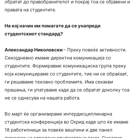
обратат до правобранителот и покрај тоа се објавени и
правата на студентите.
На кој начин им помагате да се унапреди
студентскиот стандард?
Александар Николовски
– Преку повеќе активности.
Секојдневно имаме директна комуникација со
студентите. Формиравме комуникациска група преку
која комуницираме со студентите, тие ни се обраќаат,
ги решаваме тековно проблемите. Има секакви
прашања, ги упатуваме каде да се обратат доколку тоа
не се однесува на нашата работа.
Во март ќе организираме интердисциплинарна
студентска конференција во Охрид каде што ќе имаме
18 работилници за повеќе вештини и две панел
дискусии на одредени општествени теми. Сметаме