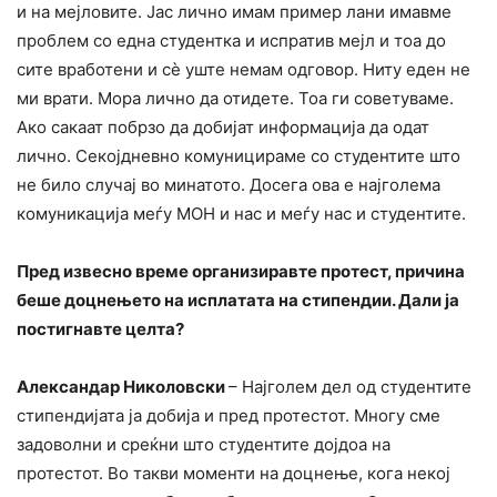
и на мејловите. Јас лично имам пример лани имавме
проблем со една студентка и испратив мејл и тоа до
сите вработени и сè уште немам одговор. Ниту еден не
ми врати. Мора лично да отидете. Тоа ги советуваме.
Ако сакаат побрзо да добијат информација да одат
лично. Секојдневно комуницираме со студентите што
не било случај во минатото. Досега ова е најголема
комуникација меѓу МОН и нас и меѓу нас и студентите.
Пред извесно време организиравте протест, причина
беше доцнењето на исплатата на стипендии. Дали ја
постигнавте целта?
Александар Николовски
– Најголем дел од студентите
стипендијата ја добија и пред протестот. Многу сме
задоволни и среќни што студентите дојдоа на
протестот. Во такви моменти на доцнење, кога некој