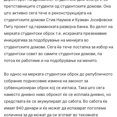
претставниците студенти од студентските домови. Она
што активно сега тече е реконструкцијата на
студентските домови Стив Наумов и Кузман Јосифовски
Питу проект од германската развојна банка. Во делот на
мерката студентски оброк т.е. исхраната преземавме
иницијатива за подобрување на менијата во
студентските домови. Сега ќе тече постапка за избор на
студентски совет во самите студентски домови, па
потоа ќе работиме и на подобрување на менито.
Во однос на мерката студентски оброк до републичкото
собрание поднесовме измена на законот за
субвенциониран оброк кој се изгласа. Така што сега
наместо дневно ниво оброкот ќе се исплаќа дневно, но
средствата ќе се акумулираат до сабота. Во сабота ќе
имаат 840 денари и ќе можат да испазарат поголема
количина за да можат да си зготват во тековната