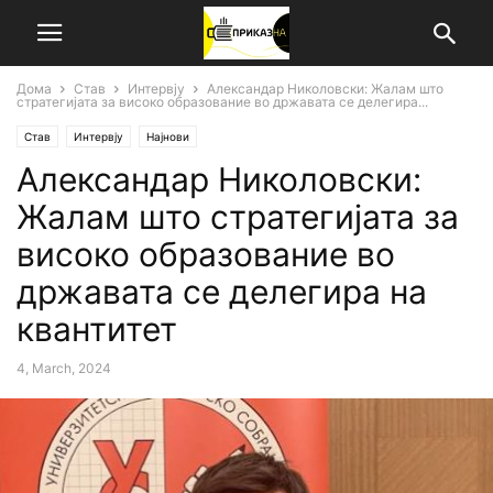
Дома
Став
Интервју
Александар Николовски: Жалам што
стратегијата за високо образование во државата се делегира...
Став
Интервју
Најнови
Александар Николовски:
Жалам што стратегијата за
високо образование во
државата се делегира на
квантитет
4, March, 2024