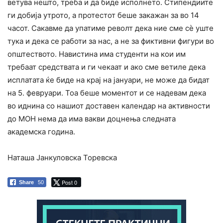
ветува нешто, треба и да биде исполнето. Стипендиите
ги добија утрото, а протестот беше закажан за во 14
часот. Сакавме да упатиме револт дека ние сме сè уште
тука и дека се работи за нас, а не за фиктивни фигури во
општеството. Навистина има студенти на кои им
требаат средствата и ги чекаат и ако сме ветиле дека
исплатата ќе биде на крај на јануари, не може да бидат
на 5. февруари. Тоа беше моментот и се надевам дека
во иднина со нашиот доставен календар на активности
до МОН нема да има вакви доцнења следната
академска година.
Наташа Јанкуловска Торевска
Post 0
Share
50