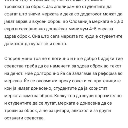
трошокот за оброк. Јас апелирам до студентите да
сфатат што значи мерката и дека со додатокот можат да
јадат здрав и вкусен оброк. Во Словенија мерката е 3,80
евра и секојдневно доплаќаат минимум 4-5 евра за
здрав оброк. Она што сега мерката го нуди е студентите
да можат да купат сè и сешто.
Според мене тоа не е логично и не е добро бидејќи тие
средства треба да се наменети за здрав оброк во текот
на денот. Ние долгорочно ќе се залагаме за реформа во
меркава. Ќе се овозможи преку совети со пратениците
кои ја имаат донесено, студентите да ја користат
мерката само за оброк. Колку тоа да звучи поразително
и студентите да се лутат, мерката е донесена да се
троши за оброк, а не за цигари, алкохол и за други
останати средства.