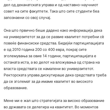
дел од деканатската управа и од наставно-научниот
совет на сите факултети. Така што сите студенти беа
запознаени со овој случај.
Она што првично беше дадено како информација дека
на универзитетот за да се развие квалитет потребни сè
повеќе финансиски средства. Бидејќи партиципацијата
е од 2010 година 200 со 400 евра, покрај сите
зголемувања за овие 14 години, партиципацијата е
останата иста, а во делот на вложувања од страна на
власта средствата се намалени во универзитетот.
Ректорската управа дискутираше дека средствата треба
да се зголемат за да имаме квалитет во високото
образование.
Мене ми е жал што стратегијата за високо образование
во државата се делегира на квантитет. Во моментов