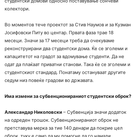
студентски домови односно поставување сончеви
колектори.
Во моментов тече проектот за Стив Наумов и за Кузман
Јосифовски Питу во центар. Првата фаза трае 18
месеци. Значи за 17 месеци треба да очекуваме
реконструирани два студентски дома. Ќе се зголеми и
капацитетот на градот за вдомување студенти. Да не
одат да плаќаат приватни станови. Така ќе се зголеми и
студентскиот стандард. Понатаму остануваат другите
седум низ повеќе градови во државата.
Има измени за субвенционираниот студентски оброк?
Александар Николовски
– Субвенција значи додаток
на одреден трошок. Субвенционираниот оброк не
претставува мерка за тие 140 денари да покрие цел
оброк, туку е само да му помогне да го намали