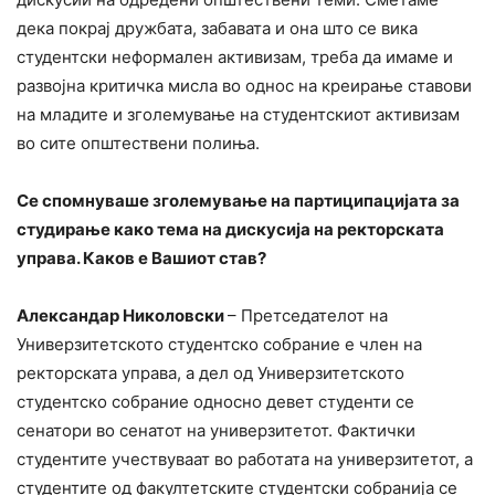
дека покрај дружбата, забавата и она што се вика
студентски неформален активизам, треба да имаме и
развојна критичка мисла во однос на креирање ставови
на младите и зголемување на студентскиот активизам
во сите општествени полиња.
Се спомнуваше зголемување на партиципацијата за
студирање како тема на дискусија на ректорската
управа. Каков е Вашиот став?
Александар Николовски
– Претседателот на
Универзитетското студентско собрание е член на
ректорската управа, а дел од Универзитетското
студентско собрание односно девет студенти се
сенатори во сенатот на универзитетот. Фактички
студентите учествуваат во работата на универзитетот, а
студентите од факултетските студентски собранија се