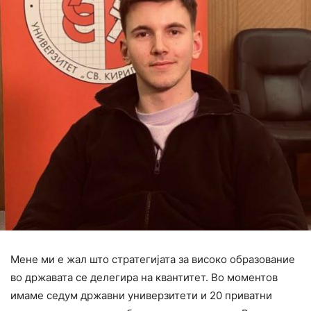
Мене ми е жал што стратегијата за високо образование
во државата се делегира на квантитет. Во моментов
имаме седум државни универзитети и 20 приватни