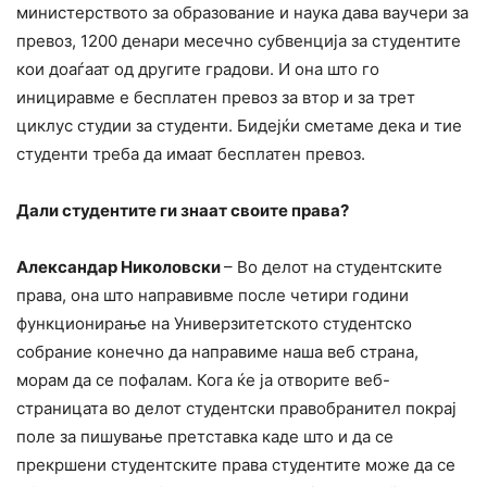
министерството за образование и наука дава ваучери за
превоз, 1200 денари месечно субвенција за студентите
кои доаѓаат од другите градови. И она што го
инициравме е бесплатен превоз за втор и за трет
циклус студии за студенти. Бидејќи сметаме дека и тие
студенти треба да имаат бесплатен превоз.
Дали студентите ги знаат своите права?
Александар Николовски
– Во делот на студентските
права, она што направивме после четири години
функционирање на Универзитетското студентско
собрание конечно да направиме наша веб страна,
морам да се пофалам. Кога ќе ја отворите веб-
страницата во делот студентски правобранител покрај
поле за пишување претставка каде што и да се
прекршени студентските права студентите може да се