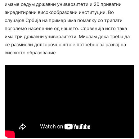
имаме седум државни универзитети и 20 приватни
акредитирани високообразовни институции. Во
случајов Србија на пример има помалку со трипати
поголемо население од нашето. Словенија исто така
има три државни универзитети. Мислам дека треба да
се размисли долгорочно што е потребно за развој на
високото образование.