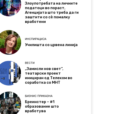
Злоупотребата на личните
податоци во пораст,
Агенцијата што треба да ги
заштити со сѐ помалку
вработени
ИНСПИРАЦИЈА
Училишта со црвена линија
ВЕСТИ
„Замисли нов свет“,
театарски проект
инициран од Телеком во
соработка со МНТ
БИЗНИС ПРИКАЗНА
Бреинстер – #1
образование што
вработува