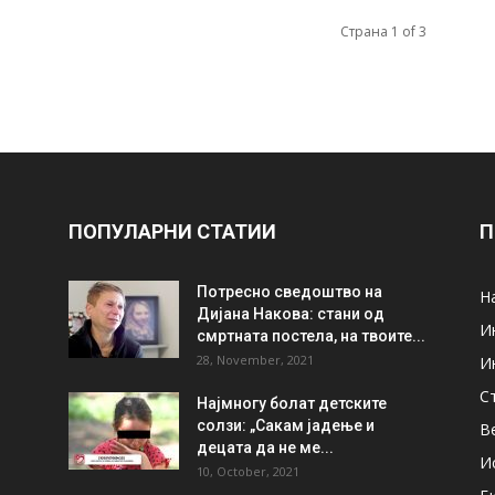
Страна 1 of 3
ПОПУЛАРНИ СТАТИИ
П
Потресно сведоштво на
Н
Дијана Накова: стани од
И
смртната постела, на твоите...
28, November, 2021
И
С
Најмногу болат детските
солзи: „Сакам јадење и
В
децата да не ме...
И
10, October, 2021