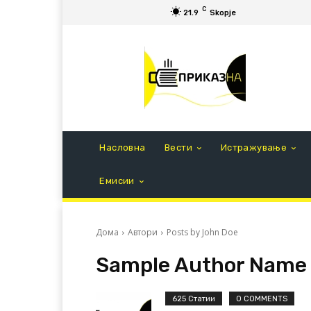
C
21.9
Skopje
Насловна
Вести
Истражување
Емисии
Дома
Автори
Posts by John Doe
Sample Author Name
625 Статии
0 COMMENTS