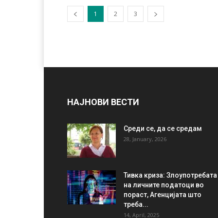
1
2
3
НАЈНОВИ ВЕСТИ
Среди се, да се средам
28, January, 2026
Тивка криза: Злоупотребата
на личните податоци во
пораст, Агенцијата што
треба...
14, April, 2025