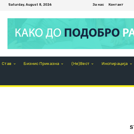
Saturday, August 8, 2026
За нас
Контакт
Став
Бизнис Приказна
(Не)Вест
Инспирација
S