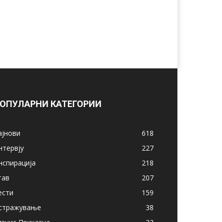
ОПУЛАРНИ КАТЕГОРИИ
ајнови
618
нтервју
227
нспирација
218
тав
207
ести
159
стражување
38