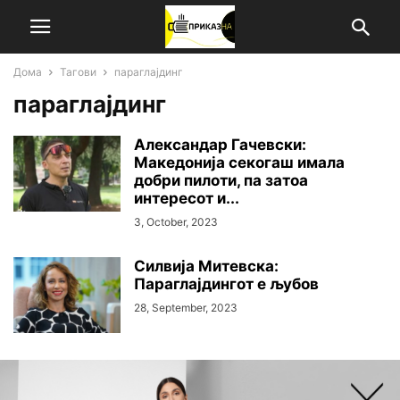
Дома
Тагови
параглајдинг
параглајдинг
Александар Гачевски:
Македонија секогаш имала
добри пилоти, па затоа
интересот и...
3, October, 2023
Силвија Митевска:
Параглајдингот е љубов
28, September, 2023