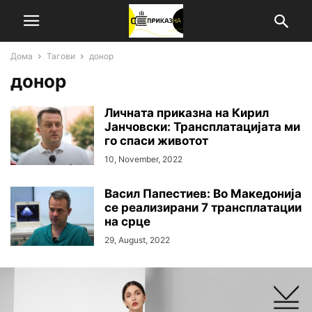
Дома
Тагови
донор
донор
Личната приказна на Кирил
Јанчовски: Трансплатацијата ми
го спаси животoт
10, November, 2022
Васил Папестиев: Во Македонија
се реализирани 7 трансплатации
на срце
29, August, 2022