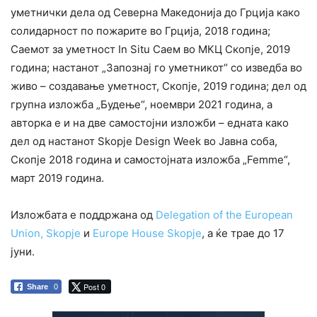
уметнички дела од Северна Македонија до Грција како
солидарност по пожарите во Грција, 2018 година;
Саемот за уметност In Situ Саем во МКЦ Скопје, 2019
година; настанот „Запознај го уметникот“ со изведба во
живо – создавање уметност, Скопје, 2019 година; дел од
групна изложба „Будење“, ноември 2021 година, а
авторка е и на две самостојни изложби – едната како
дел од настанот Skopje Design Week во Јавна соба,
Скопје 2018 година и самостојната изложба „Femme“,
март 2019 година.
Изложбата е поддржана од
Delegation of the European
Union, Skopje
и
Europe House Skopje
, а ќе трае до 17
јуни.
Post 0
Share
0