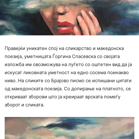
Правејќи уникатен спој на сликарство и македонска
поезија, уметницата Ѓоргина Спасевска со својата
изложба им овозможува на луѓето со оштетен вид да ја
искусат ликовната уметност на едно сосема поинакво
ниво. На сликите со Брајово писмо се испишани цитати
од македонската поезија. Со допирање на платното, се
откриваат зборови што ја креираат врската помеѓу
зборот и сликата.