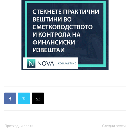
Претходни вести
Следни вести