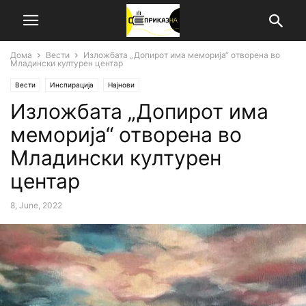
Дома
Вести
Изложбата „Допирот има меморија“ отворена во
Младински културен центар
Вести
Инспирација
Најнови
Изложбата „Допирот има
меморија“ отворена во
Младински културен
центар
8, June, 2022