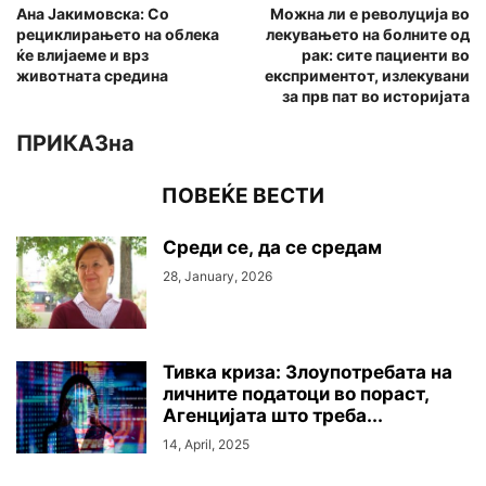
Ана Јакимовска: Со
Можна ли е револуција во
рециклирањето на облека
лекувањето на болните од
ќе влијаеме и врз
рак: сите пациенти во
животната средина
експриментот, излекувани
за прв пат во историјата
ПРИКАЗна
ПОВЕЌЕ ВЕСТИ
Среди се, да се средам
28, January, 2026
Тивка криза: Злоупотребата на
личните податоци во пораст,
Агенцијата што треба...
14, April, 2025